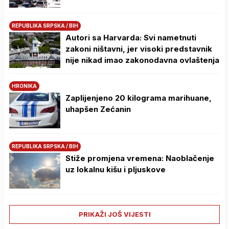
REPUBLIKA SRPSKA / BIH
Autori sa Harvarda: Svi nametnuti
zakoni ništavni, jer visoki predstavnik
nije nikad imao zakonodavna ovlaštenja
HRONIKA
Zaplijenjeno 20 kilograma marihuane,
uhapšen Zećanin
REPUBLIKA SRPSKA / BIH
Stiže promjena vremena: Naoblačenje
uz lokalnu kišu i pljuskove
PRIKAŽI JOŠ VIJESTI