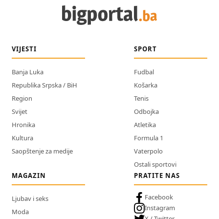
VIJESTI
SPORT
Banja Luka
Fudbal
Republika Srpska / BiH
Košarka
Region
Tenis
Svijet
Odbojka
Hronika
Atletika
Kultura
Formula 1
Saopštenje za medije
Vaterpolo
Ostali sportovi
MAGAZIN
PRATITE NAS
Facebook
Ljubav i seks
Instagram
Moda
X / Twitter