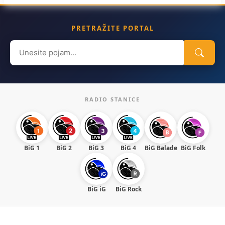
PRETRAŽITE PORTAL
Search
for:
RADIO STANICE
BiG 1
BiG 2
BiG 3
BiG 4
BiG Balade
BiG Folk
BiG iG
BiG Rock