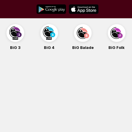
Skip
to
content
BiG 3
BiG 4
BiG Balade
BiG Folk