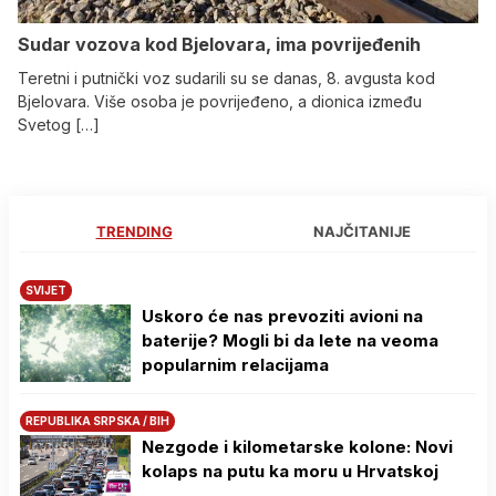
Sudar vozova kod Bjelovara, ima povrijeđenih
Teretni i putnički voz sudarili su se danas, 8. avgusta kod
Bjelovara. Više osoba je povrijeđeno, a dionica između
Svetog […]
TRENDING
NAJČITANIJE
SVIJET
Uskoro će nas prevoziti avioni na
baterije? Mogli bi da lete na veoma
popularnim relacijama
REPUBLIKA SRPSKA / BIH
Nezgode i kilometarske kolone: Novi
kolaps na putu ka moru u Hrvatskoj