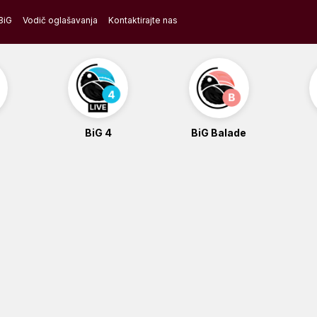
BiG
Vodič oglašavanja
Kontaktirajte nas
BiG 4
BiG Balade