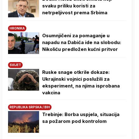
svaku priliku koristi za
netrpeljivost prema Srbima
HRONIKA
Osumnjičeni za pomaganje u
napadu na Dabića ide na slobodu:
Nikoliću predložen kućni pritvor
SVIJET
Ruske snage otkrile dokaze:
Ukrajinski vojnici poslužili za
eksperiment, na njima isprobana
vakcina
REPUBLIKA SRPSKA / BIH
Trebinje: Borba uspjela, situacija
sa požarom pod kontrolom