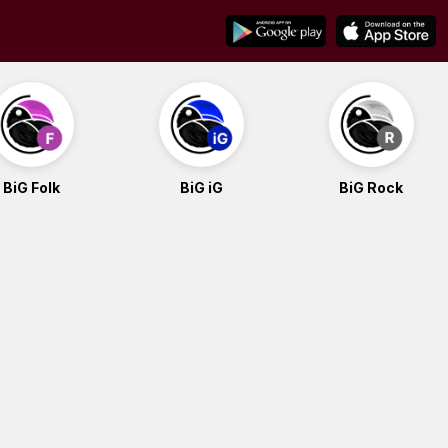
BiG Folk
BiG iG
BiG Rock