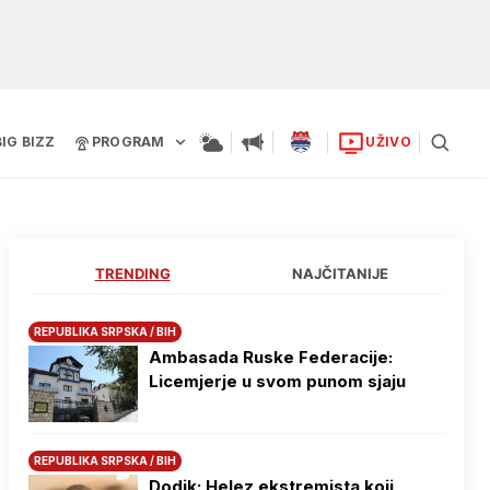
BIG BIZZ
PROGRAM
UŽIVO
TRENDING
NAJČITANIJE
REPUBLIKA SRPSKA / BIH
Ambasada Ruske Federacije:
Licemjerje u svom punom sjaju
REPUBLIKA SRPSKA / BIH
Dodik: Helez ekstremista koji