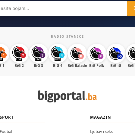
ch
RADIO STANICE
G 1
BiG 2
BiG 3
BiG 4
BiG Balade
BiG Folk
BiG iG
BiG
SPORT
MAGAZIN
Fudbal
Ljubav i seks