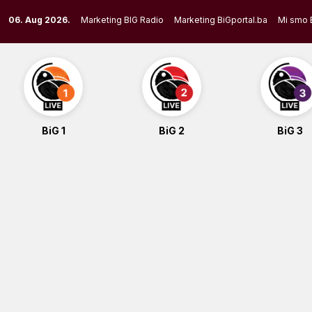
Skip
06. Aug 2026.
Marketing BIG Radio
Marketing BiGportal.ba
Mi smo 
to
content
BiG 1
BiG 2
BiG 3