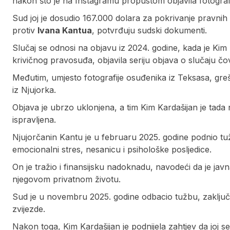
nakon što je na Instagramu propustom objavila fotogra
Sud joj je dosudio 167.000 dolara za pokrivanje pravni
protiv
Ivana Kantua
, potvrđuju sudski dokumenti.
Slučaj se odnosi na objavu iz 2024. godine, kada je Ki
krivičnog pravosuđa, objavila seriju objava o slučaju čo
Međutim, umjesto fotografije osuđenika iz Teksasa, gr
iz Njujorka.
Objava je ubrzo uklonjena, a tim Kim Kardašijan je tada 
ispravljena.
Njujorčanin Kantu je u februaru 2025. godine podnio tuž
emocionalni stres, nesanicu i psihološke posljedice.
On je tražio i finansijsku nadoknadu, navodeći da je ja
njegovom privatnom životu.
Sud je u novembru 2025. godine odbacio tužbu, zaključi
zvijezde.
Nakon toga, Kim Kardašijan je podnijela zahtjev da joj 