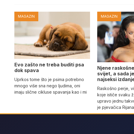
MAGAZIN
MAGAZIN
Evo zašto ne treba buditi psa
Njene raskošne
dok spava
svijet, a sada 
najseksi izdanj
Uprkos tome što je psima potrebno
mnogo više sna nego ljudima, oni
Raskošno perje, vi
imaju slične cikluse spavanja kao i mi
koje ističe svaku 
upravo jednu takvu
je pjevačica Rijan