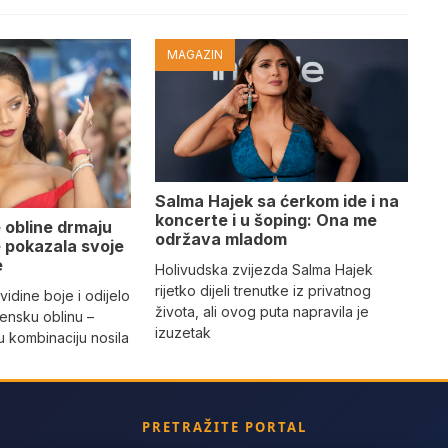
MAGAZIN
Salma Hajek sa ćerkom ide i na
koncerte i u šoping: Ona me
 obline drmaju
održava mladom
je pokazala svoje
e
Holivudska zvijezda Salma Hajek
rijetko dijeli trenutke iz privatnog
vidine boje i odijelo
života, ali ovog puta napravila je
žensku oblinu –
izuzetak
 kombinaciju nosila
a
PRETRAŽITE PORTAL