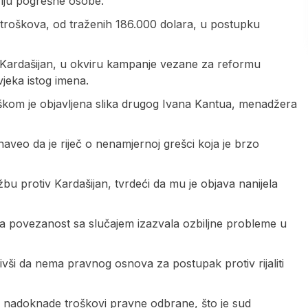
fiju pogrešne osobe.
h troškova, od traženih 186.000 dolara, u postupku
m Kardašijan, u okviru kampanje vezane za reformu
vjeka istog imena.
eškom je objavljena slika drugog Ivana Kantua, menadžera
naveo da je riječ o nenamjernoj grešci koja je brzo
bu protiv Kardašijan, tvrdeći da mu je objava nanijela
vna povezanost sa slučajem izazvala ozbiljne probleme u
vši da nema pravnog osnova za postupak protiv rijaliti
se nadoknade troškovi pravne odbrane, što je sud