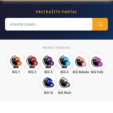
PRETRAŽITE PORTAL
Search
for:
RADIO STANICE
BiG 1
BiG 2
BiG 3
BiG 4
BiG Balade
BiG Folk
BiG iG
BiG Rock