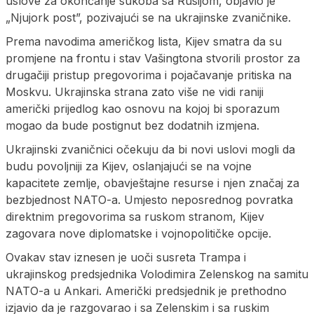
uslove za okončanje sukoba sa Rusijom, objavio je
„Njujork post”, pozivajući se na ukrajinske zvaničnike.
Prema navodima američkog lista, Kijev smatra da su
promjene na frontu i stav Vašingtona stvorili prostor za
drugačiji pristup pregovorima i pojačavanje pritiska na
Moskvu. Ukrajinska strana zato više ne vidi raniji
američki prijedlog kao osnovu na kojoj bi sporazum
mogao da bude postignut bez dodatnih izmjena.
Ukrajinski zvaničnici očekuju da bi novi uslovi mogli da
budu povoljniji za Kijev, oslanjajući se na vojne
kapacitete zemlje, obavještajne resurse i njen značaj za
bezbjednost NATO-a. Umjesto neposrednog povratka
direktnim pregovorima sa ruskom stranom, Kijev
zagovara nove diplomatske i vojnopolitičke opcije.
Ovakav stav iznesen je uoči susreta Trampa i
ukrajinskog predsjednika Volodimira Zelenskog na samitu
NATO-a u Ankari. Američki predsjednik je prethodno
izjavio da je razgovarao i sa Zelenskim i sa ruskim