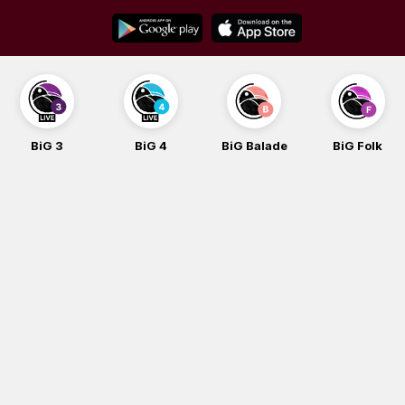
Skip
to
content
BiG 4
BiG Balade
BiG Folk
BiG i