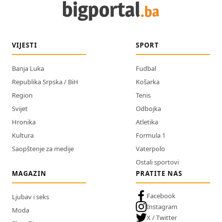
VIJESTI
SPORT
Banja Luka
Fudbal
Republika Srpska / BiH
Košarka
Region
Tenis
Svijet
Odbojka
Hronika
Atletika
Kultura
Formula 1
Saopštenje za medije
Vaterpolo
Ostali sportovi
MAGAZIN
PRATITE NAS
Facebook
Ljubav i seks
Instagram
Moda
X / Twitter