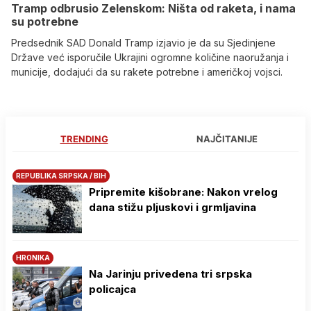
Tramp odbrusio Zelenskom: Ništa od raketa, i nama
su potrebne
Predsednik SAD Donald Tramp izjavio je da su Sjedinjene
Države već isporučile Ukrajini ogromne količine naoružanja i
municije, dodajući da su rakete potrebne i američkoj vojsci.
TRENDING
NAJČITANIJE
REPUBLIKA SRPSKA / BIH
Pripremite kišobrane: Nakon vrelog
dana stižu pljuskovi i grmljavina
HRONIKA
Na Јarinju privedena tri srpska
policajca