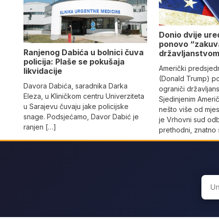
Donio dvije ur
ponovo “zakuv
Ranjenog Dabića u bolnici čuva
državljanstvo
policija: Plaše se pokušaja
Američki predsjed
likvidacije
(Donald Trump) p
Davora Dabića, saradnika Darka
ograniči državljan
Eleza, u Kliničkom centru Univerziteta
Sjedinjenim Ameri
u Sarajevu čuvaju jake policijske
nešto više od mje
snage. Podsjećamo, Davor Dabić je
je Vrhovni sud od
ranjen […]
prethodni, znatno š
Sear
for: