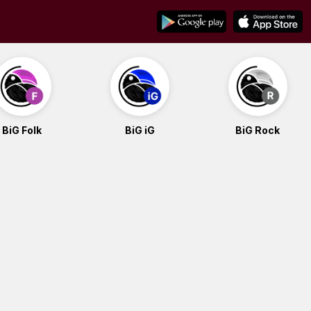
BiG Folk
BiG iG
BiG Rock