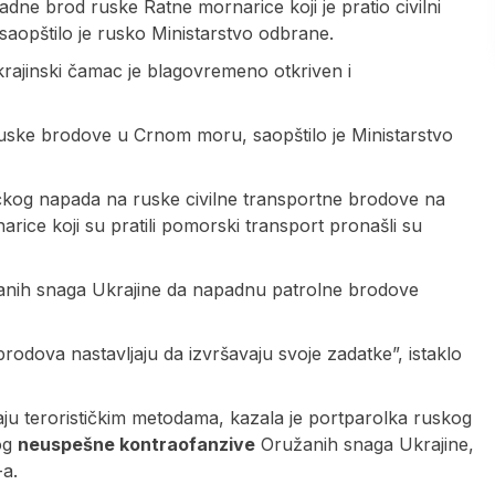
e brod ruske Ratne mornarice koji je pratio civilni
opštilo je rusko Ministarstvo odbrane.
rajinski čamac je blagovremeno otkriven i
uske brodove u Crnom moru, saopštilo je Ministarstvo
stičkog napada na ruske civilne transportne brodove na
ice koji su pratili pomorski transport pronašli su
užanih snaga Ukrajine da napadnu patrolne brodove
brodova nastavljaju da izvršavaju svoje zadatke”, istaklo
aju terorističkim metodama, kazala je portparolka ruskog
nog
neuspešne kontraofanzive
Oružanih snaga Ukrajine,
a.