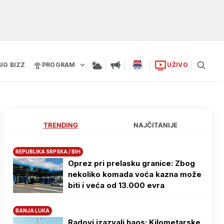
BIG BIZZ
PROGRAM
UŽIVO
TRENDING
NAJČITANIJE
REPUBLIKA SRPSKA / BIH
Oprez pri prelasku granice: Zbog
nekoliko komada voća kazna može
biti i veća od 13.000 evra
BANJA LUKA
Radovi izazvali haos: Kilometarske