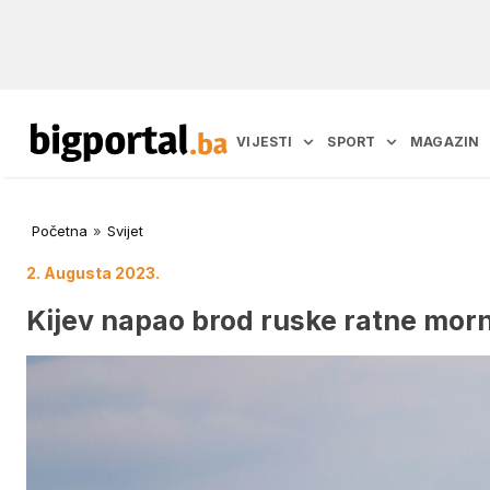
VIJESTI
SPORT
MAGAZIN
Početna
»
Svijet
2. Augusta 2023.
Kijev napao brod ruske ratne mor