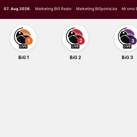
Skip
07. Aug 2026.
Marketing BIG Radio
Marketing BiGportal.ba
Mi smo 
to
content
BiG 1
BiG 2
BiG 3