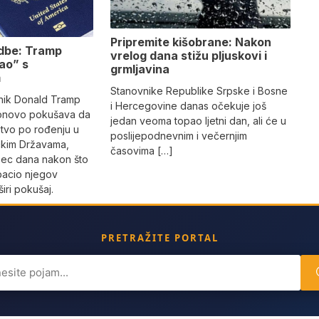
Pripremite kišobrane: Nakon
edbe: Tramp
vrelog dana stižu pljuskovi i
ao” s
grmljavina
m
Stanovnike Republike Srpske i Bosne
nik Donald Tramp
i Hercegovine danas očekuje još
onovo pokušava da
jedan veoma topao ljetni dan, ali će u
stvo po rođenju u
poslijepodnevnim i večernjim
čkim Državama,
časovima […]
sec dana nakon što
bacio njegov
iri pokušaj.
PRETRAŽITE PORTAL
ch