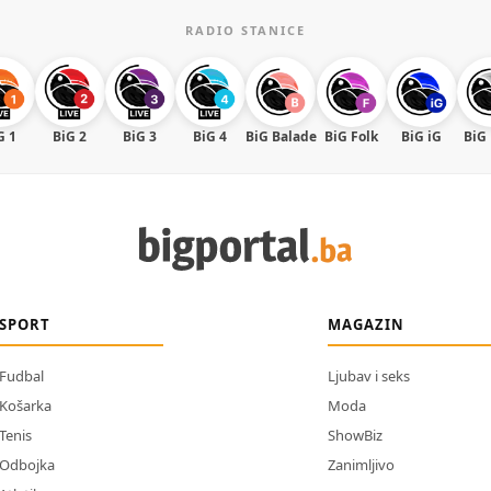
RADIO STANICE
G 1
BiG 2
BiG 3
BiG 4
BiG Balade
BiG Folk
BiG iG
BiG
SPORT
MAGAZIN
Fudbal
Ljubav i seks
Košarka
Moda
Tenis
ShowBiz
Odbojka
Zanimljivo