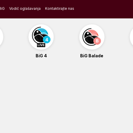
BiG
Vodič oglašavanja
Kontaktirajte nas
BiG 4
BiG Balade