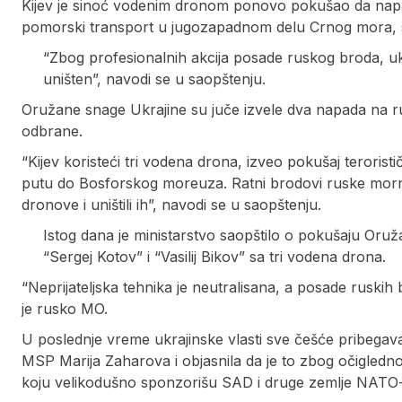
Kijev je sinoć vodenim dronom ponovo pokušao da napadn
pomorski transport u jugozapadnom delu Crnog mora, sa
“Zbog profesionalnih akcija posade ruskog broda, uk
uništen”, navodi se u saopštenju.
Oružane snage Ukrajine su juče izvele dva napada na r
odbrane.
“Kijev koristeći tri vodena drona, izveo pokušaj terori
putu do Bosforskog moreuza. Ratni brodovi ruske mornar
dronove i uništili ih”, navodi se u saopštenju.
Istog dana je ministarstvo saopštilo o pokušaju Or
“Sergej Kotov” i “Vasilij Bikov” sa tri vodena drona.
“Neprijateljska tehnika je neutralisana, a posade ruskih 
je rusko MO.
U poslednje vreme ukrajinske vlasti sve češće pribegav
MSP Marija Zaharova i objasnila da je to zbog očigled
koju velikodušno sponzorišu SAD i druge zemlje NATO-