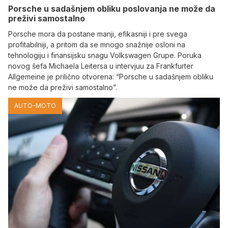
Porsche u sadašnjem obliku poslovanja ne može da
preživi samostalno
Porsche mora da postane manji, efikasniji i pre svega
profitabilniji, a pritom da se mnogo snažnije osloni na
tehnologiju i finansijsku snagu Volkswagen Grupe. Poruka
novog šefa Michaela Leitersa u intervjuu za Frankfurter
Allgemeine je prilično otvorena: “Porsche u sadašnjem obliku
ne može da preživi samostalno”.
AUTO-MOTO