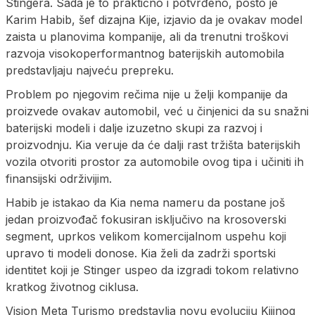
Stingera. Sada je to praktično i potvrđeno, pošto je
Karim Habib, šef dizajna Kije, izjavio da je ovakav model
zaista u planovima kompanije, ali da trenutni troškovi
razvoja visokoperformantnog baterijskih automobila
predstavljaju najveću prepreku.
Problem po njegovim rečima nije u želji kompanije da
proizvede ovakav automobil, već u činjenici da su snažni
baterijski modeli i dalje izuzetno skupi za razvoj i
proizvodnju. Kia veruje da će dalji rast tržišta baterijskih
vozila otvoriti prostor za automobile ovog tipa i učiniti ih
finansijski održivijim.
Habib je istakao da Kia nema nameru da postane još
jedan proizvođač fokusiran isključivo na krosoverski
segment, uprkos velikom komercijalnom uspehu koji
upravo ti modeli donose. Kia želi da zadrži sportski
identitet koji je Stinger uspeo da izgradi tokom relativno
kratkog životnog ciklusa.
Vision Meta Turismo predstavlja novu evoluciju Kijinog