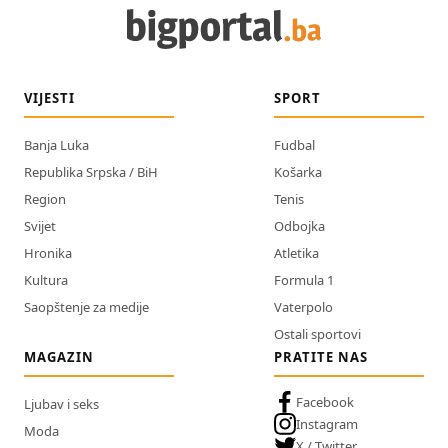
VIJESTI
SPORT
Banja Luka
Fudbal
Republika Srpska / BiH
Košarka
Region
Tenis
Svijet
Odbojka
Hronika
Atletika
Kultura
Formula 1
Saopštenje za medije
Vaterpolo
Ostali sportovi
MAGAZIN
PRATITE NAS
Facebook
Ljubav i seks
Instagram
Moda
X / Twitter