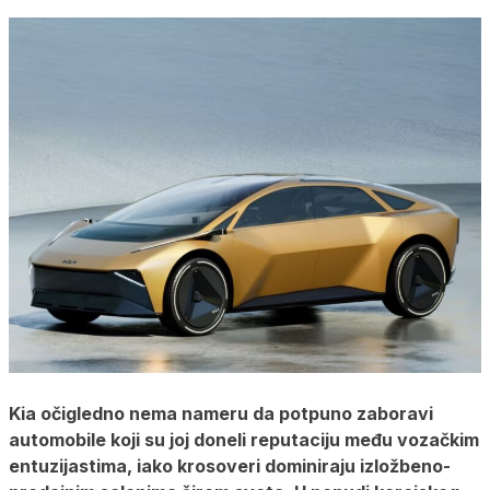
Kia očigledno nema nameru da potpuno zaboravi
automobile koji su joj doneli reputaciju među vozačkim
entuzijastima, iako krosoveri dominiraju izložbeno-