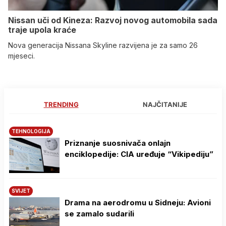
Nissan uči od Kineza: Razvoj novog automobila sada
traje upola kraće
Nova generacija Nissana Skyline razvijena je za samo 26
mjeseci.
TRENDING
NAJČITANIJE
TEHNOLOGIJA
Priznanje suosnivača onlajn
enciklopedije: CIA uređuje “Vikipediju”
SVIJET
Drama na aerodromu u Sidneju: Avioni
se zamalo sudarili