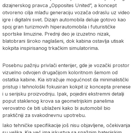
dizajnerskog pravca „Opposites United”, a koncept
otvoreno cilja mlađu generaciju vozača odraslu uz video
igre i digitalni svet. Dizajn automobila deluje gotovo kao
spoj gran turizmovih hiperautomobila i futurističke
sportske limuzine. Prednji deo je izuzetno nizak,
blatobrani široko naglašeni, dok kabina ostavlja utisak
kokpita inspirisanog trkačkim simulatorima.
Posebnu pažnju privlači enterijer, gde je vozački prostor
vizuelno odvojen drugačijom koloritnom šemom od
ostatka kabine. Kia istražuje mogućnost da minimalistički
pristup i tehnološki fokusiran kokpit iz koncepta prenese
i u serijsku proizvodnju. Ipak, pojedini ekstremni detalji
poput staklenog krova sa geometrijskim panelima
verovatno će biti ublaženi kako bi automobil bio
praktičniji za svakodnevnu upotrebu.
Iako tehničke specifikacije još nisu objavljene, očekivanja
su velika. Kia već ima iskustva sa snažnim baterijskim