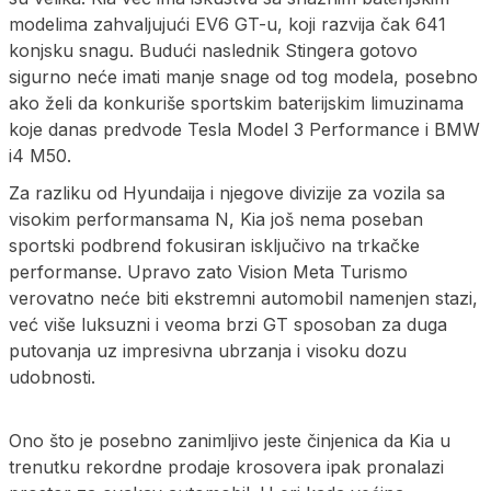
modelima zahvaljujući EV6 GT-u, koji razvija čak 641
konjsku snagu. Budući naslednik Stingera gotovo
sigurno neće imati manje snage od tog modela, posebno
ako želi da konkuriše sportskim baterijskim limuzinama
koje danas predvode Tesla Model 3 Performance i BMW
i4 M50.
Za razliku od Hyundaija i njegove divizije za vozila sa
visokim performansama N, Kia još nema poseban
sportski podbrend fokusiran isključivo na trkačke
performanse. Upravo zato Vision Meta Turismo
verovatno neće biti ekstremni automobil namenjen stazi,
već više luksuzni i veoma brzi GT sposoban za duga
putovanja uz impresivna ubrzanja i visoku dozu
udobnosti.
Ono što je posebno zanimljivo jeste činjenica da Kia u
trenutku rekordne prodaje krosovera ipak pronalazi