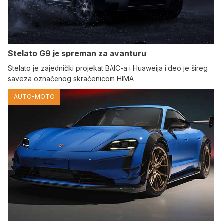
Stelato G9 je spreman za avanturu
Stelato je zajednički projekat BAIC-a i Huaweija i deo je šireg
saveza označenog skraćenicom HIMA
AUTO-MOTO