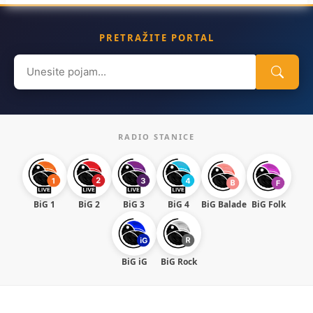
PRETRAŽITE PORTAL
Search
for:
RADIO STANICE
BiG 1
BiG 2
BiG 3
BiG 4
BiG Balade
BiG Folk
BiG iG
BiG Rock