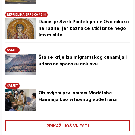
REPUBLIKA SRPSKA / BIH
Danas je Sveti Pantelejmon: Ovo nikako
ne radite, jer kazna će stići brže nego
što mislite
SVIJET
Šta se krije iza migrantskog cunamija i
udara na špansku enklavu
SVIJET
Objavljeni prvi snimci Modžtabe
Hamneja kao vrhovnog vođe Irana
PRIKAŽI JOŠ VIJESTI