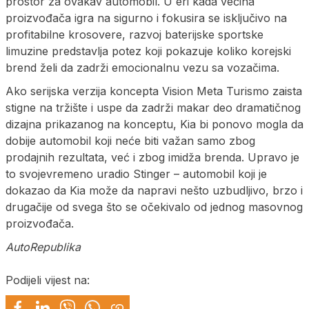
prostor za ovakav automobil. U eri kada većina
proizvođača igra na sigurno i fokusira se isključivo na
profitabilne krosovere, razvoj baterijske sportske
limuzine predstavlja potez koji pokazuje koliko korejski
brend želi da zadrži emocionalnu vezu sa vozačima.
Ako serijska verzija koncepta Vision Meta Turismo zaista
stigne na tržište i uspe da zadrži makar deo dramatičnog
dizajna prikazanog na konceptu, Kia bi ponovo mogla da
dobije automobil koji neće biti važan samo zbog
prodajnih rezultata, već i zbog imidža brenda. Upravo je
to svojevremeno uradio Stinger – automobil koji je
dokazao da Kia može da napravi nešto uzbudljivo, brzo i
drugačije od svega što se očekivalo od jednog masovnog
proizvođača.
AutoRepublika
Podijeli vijest na: