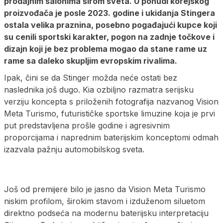
prodajnim salonima širom sveta. U ponudi korejskog
proizvođača je posle 2023. godine i ukidanja Stingera
ostala velika praznina, posebno pogađajući kupce koji
su cenili sportski karakter, pogon na zadnje točkove i
dizajn koji je bez problema mogao da stane rame uz
rame sa daleko skupljim evropskim rivalima.
Ipak, čini se da Stinger možda neće ostati bez
naslednika još dugo. Kia ozbiljno razmatra serijsku
verziju koncepta s priloženih fotografija nazvanog Vision
Meta Turismo, futurističke sportske limuzine koja je prvi
put predstavljena prošle godine i agresivnim
proporcijama i naprednim baterijskim konceptomi odmah
izazvala pažnju automobilskog sveta.
Još od premijere bilo je jasno da Vision Meta Turismo
niskim profilom, širokim stavom i izduženom siluetom
direktno podseća na modernu baterijsku interpretaciju