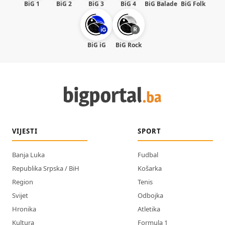
BiG 1
BiG 2
BiG 3
BiG 4
BiG Balade
BiG Folk
BiG iG
BiG Rock
VIJESTI
SPORT
Banja Luka
Fudbal
Republika Srpska / BiH
Košarka
Region
Tenis
Svijet
Odbojka
Hronika
Atletika
Kultura
Formula 1