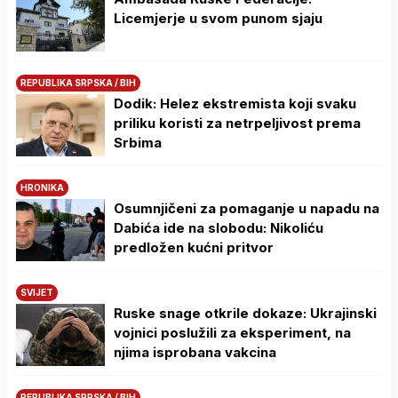
Licemjerje u svom punom sjaju
REPUBLIKA SRPSKA / BIH
Dodik: Helez ekstremista koji svaku
priliku koristi za netrpeljivost prema
Srbima
HRONIKA
Osumnjičeni za pomaganje u napadu na
Dabića ide na slobodu: Nikoliću
predložen kućni pritvor
SVIJET
Ruske snage otkrile dokaze: Ukrajinski
vojnici poslužili za eksperiment, na
njima isprobana vakcina
REPUBLIKA SRPSKA / BIH