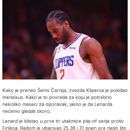
Kako je preneo Šems Čarnija, zvezda Klipersa je pokidao
meniskus. Kako je to povreda za koju je potrebno
nekoliko meseci za oporavak, jasno je da Lenarda
nećemo gledati skoro.
Lenard je blistao u prve tri utakmice plej-of serije protiv
Finiksa. Redom je ubacivao 25,38 i 31 poen pre nego što