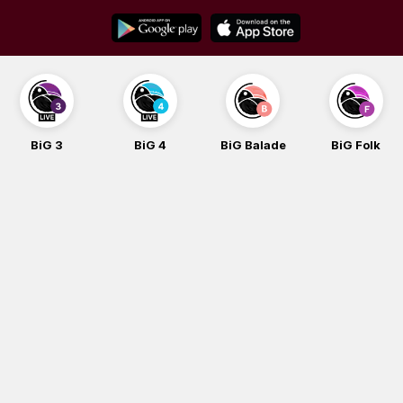
Skip
to
content
BiG 3
BiG 4
BiG Balade
BiG Folk