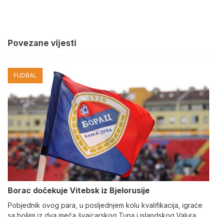
Povezane vijesti
FUDBAL
Borac dočekuje Vitebsk iz Bjelorusije
Pobjednik ovog para, u posljednjem kolu kvalifikacija, igraće
sa boljim iz dva meča švajcarskog Tuna i islandskog Valura