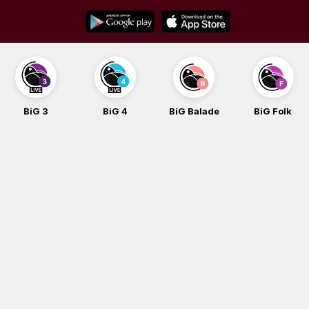
Skip
to
content
BiG 4
BiG Balade
BiG Folk
BiG iG