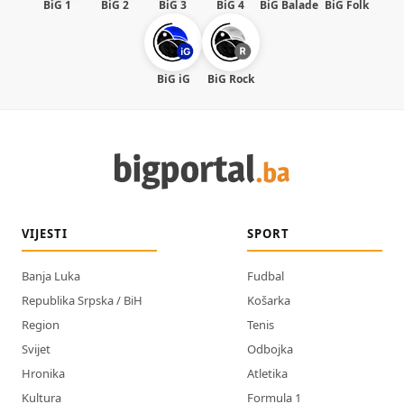
BiG 1
BiG 2
BiG 3
BiG 4
BiG Balade
BiG Folk
BiG iG
BiG Rock
VIJESTI
SPORT
Banja Luka
Fudbal
Republika Srpska / BiH
Košarka
Region
Tenis
Svijet
Odbojka
Hronika
Atletika
Kultura
Formula 1