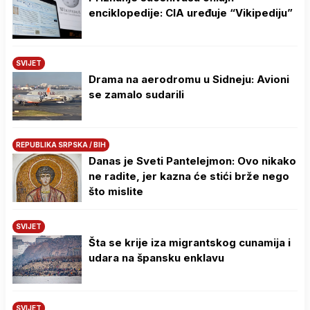
enciklopedije: CIA uređuje “Vikipediju”
SVIJET
Drama na aerodromu u Sidneju: Avioni
se zamalo sudarili
REPUBLIKA SRPSKA / BIH
Danas je Sveti Pantelejmon: Ovo nikako
ne radite, jer kazna će stići brže nego
što mislite
SVIJET
Šta se krije iza migrantskog cunamija i
udara na špansku enklavu
SVIJET