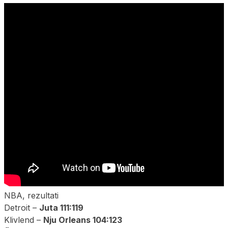
NBA, rezultati
Detroit –
Juta 111:119
Klivlend –
Nju Orleans 104:123