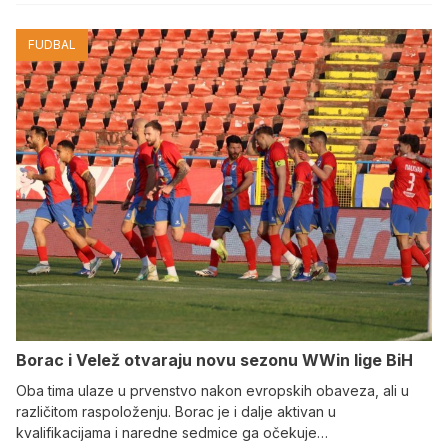
FUDBAL
Borac i Velež otvaraju novu sezonu WWin lige BiH
Oba tima ulaze u prvenstvo nakon evropskih obaveza, ali u
različitom raspoloženju. Borac je i dalje aktivan u
kvalifikacijama i naredne sedmice ga očekuje…