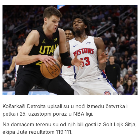
Košarkaši Detroita upisali su u noći između četvrtka i
petka i 25. uzastopni poraz u NBA ligi.
Na domaćem terenu su od njih bili gosti iz Solt Lejk Sitija,
ekipa Jute rezultatom 119:111.