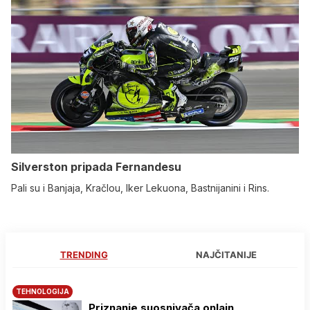
Silverston pripada Fernandesu
Pali su i Banjaja, Kračlou, Iker Lekuona, Bastnijanini i Rins.
TRENDING
NAJČITANIJE
TEHNOLOGIJA
Priznanje suosnivača onlajn