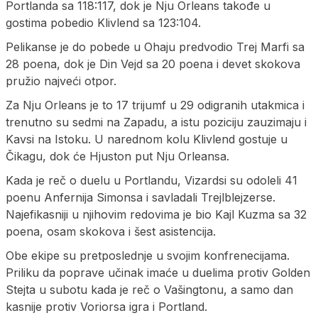
Portlanda sa 118:117, dok je Nju Orleans takođe u
gostima pobedio Klivlend sa 123:104.
Pelikanse je do pobede u Ohaju predvodio Trej Marfi sa
28 poena, dok je Din Vejd sa 20 poena i devet skokova
pružio najveći otpor.
Za Nju Orleans je to 17 trijumf u 29 odigranih utakmica i
trenutno su sedmi na Zapadu, a istu poziciju zauzimaju i
Kavsi na Istoku. U narednom kolu Klivlend gostuje u
Čikagu, dok će Hjuston put Nju Orleansa.
Kada je reč o duelu u Portlandu, Vizardsi su odoleli 41
poenu Anfernija Simonsa i savladali Trejlblejzerse.
Najefikasniji u njihovim redovima je bio Kajl Kuzma sa 32
poena, osam skokova i šest asistencija.
Obe ekipe su pretposlednje u svojim konfrenecijama.
Priliku da poprave učinak imaće u duelima protiv Golden
Stejta u subotu kada je reč o Vašingtonu, a samo dan
kasnije protiv Voriorsa igra i Portland.