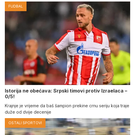
FUDBAL
Istorija ne obećava: Srpski timovi protiv Izraelaca –
0/5!
Krajnje je vrijeme da baš šampion prekine crnu seriju koja traje
duže od dvije decenije
OSTALI SPORTOVI