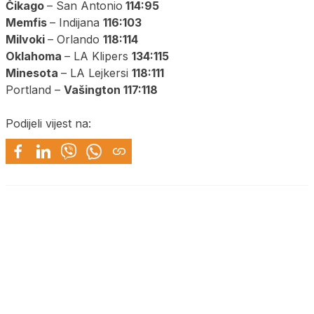
Čikago
– San Antonio
114:95
Memfis
– Indijana
116:103
Milvoki
– Orlando
118:114
Oklahoma
– LA Klipers
134:115
Minesota
– LA Lejkersi
118:111
Portland –
Vašington 117:118
Podijeli vijest na: