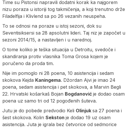
Time su Pistonsi napravili dodatni korak ka najgorem
nizu poraza u istoriji tog takmičenja, a koji trenutno drže
Filadelfija i Klivlend sa po 26 vezanih neuspeha.
To se odnosi na poraze u istoj sezoni, dok su
Seventisiksersi sa 28 apsolutni lideri. Taj niz je započet u
sezoni 2014/15, a nastavljen i u narednoj.
O tome koliko je teška situacija u Detroitu, svedoče i
skandiranja protiv vlasnika Toma Grosa kojem je
poručeno da proda tim.
Nije im pomoglo ni 28 poena, 10 asistencija i sedam
skokova Kejda
Kaningema
. Džordan Ajvi je imao 24
poena, sedam asistencija i pet skokova, a Marvin Begli
22. Hrvatski košarkaš Bojan
Bogdanović
je dodao osam
poena uz samo tri od 12 pogođenih šuteva.
Jutu je do pobede predvodio Keli
Olinjuk
sa 27 poena i
šest skokova. Kolin
Sekston
je dodao 19 uz osam
asistencija. Juta je igrala bez četvorice od sedmorice