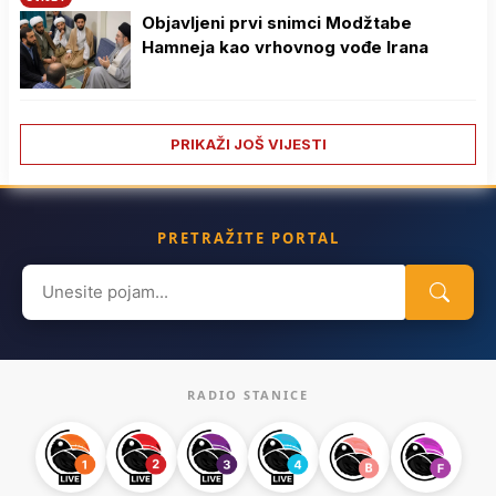
Objavljeni prvi snimci Modžtabe
Hamneja kao vrhovnog vođe Irana
PRIKAŽI JOŠ VIJESTI
PRETRAŽITE PORTAL
Search
for:
RADIO STANICE