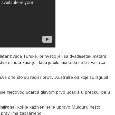
te defanzivaca Turske, prihvatio je i sa dvadesetak metara
dva minuta kasnije i tada je bilo jasno da će biti varnica
, sve ono što su radili i protiv Australije od koje su izgubili
 posle njegovog udarca glavom prvo udarila u prečku, pa u
lmirona
, koji je kažnjen jer je upravo Mulduru nešto
 pravilima zabranjeno.