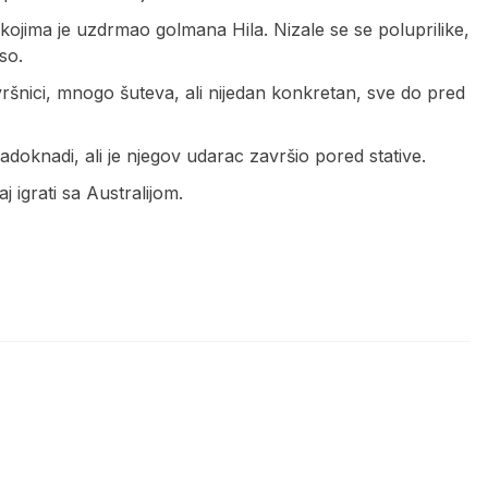
kojima je uzdrmao golmana Hila. Nizale se se poluprilike,
so.
vršnici, mnogo šuteva, ali nijedan konkretan, sve do pred
doknadi, ali je njegov udarac završio pored stative.
 igrati sa Australijom.