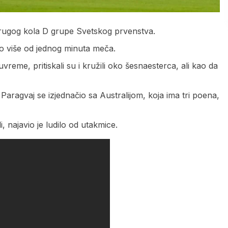
drugog kola D grupe Svetskog prvenstva.
to više od jednog minuta meča.
uvreme, pritiskali su i kružili oko šesnaesterca, ali kao da
, Paragvaj se izjednačio sa Australijom, koja ima tri poena,
, najavio je ludilo od utakmice.