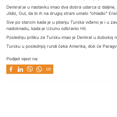
Demiral je u nastavku imao dva dobra udarca iz daljine, 
Jildiz, Gul, da bi ih na drugoj strani umalo “ohladio” Ensi
Sve po starom kada je u pitanju Turska viđeno je i u za
nadoknadu, kada je Uzunu odbranio Hil.
Poslednju priliku za Tursku imao je Demiral u dubokoj na
Tursku u poslednjoj rundi čeka Amerika, dok će Paragvaj
Podijeli vijest na: