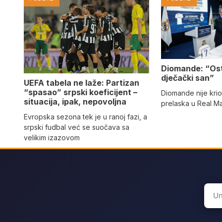
Diomande: “Os
dječački san”
UEFA tabela ne laže: Partizan
“spasao” srpski koeficijent –
Diomande nije kri
situacija, ipak, nepovoljna
prelaska u Real M
Evropska sezona tek je u ranoj fazi, a
srpski fudbal već se suočava sa
velikim izazovom
Sear
for: