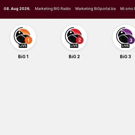
Skip
08. Aug 2026.
Marketing BIG Radio
Marketing BiGportal.ba
Mi smo 
to
content
BiG 1
BiG 2
BiG 3