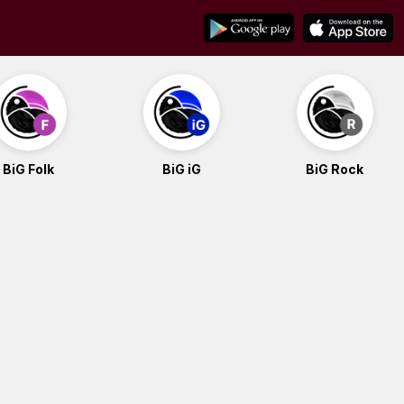
BiG Folk
BiG iG
BiG Rock