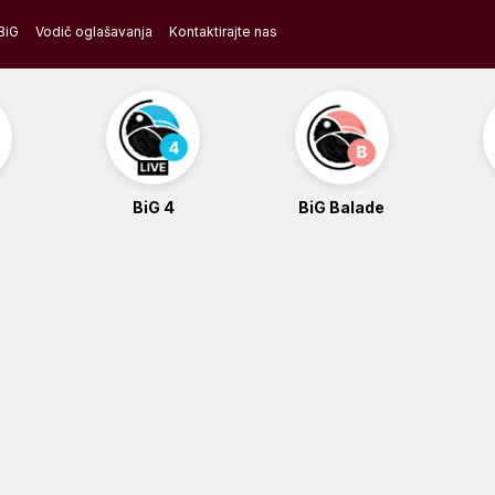
BiG
Vodič oglašavanja
Kontaktirajte nas
BiG 4
BiG Balade