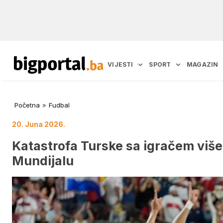
VIJESTI
SPORT
MAGAZIN
Početna
»
Fudbal
20. Juna 2026.
Katastrofa Turske sa igračem više,
Mundijalu