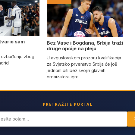
tvario sam
Bez Vase i Bogdana, Srbija traži
druge opcije na pleju
o uzbuđenje zbog
U avgustovskom prozoru kvalifikacija
adrid
za Svjetsko prvenstvo Srbija će još
jednom biti bez svojih glavnih
orgaizatora igre.
PRETRAŽITE PORTAL
ch