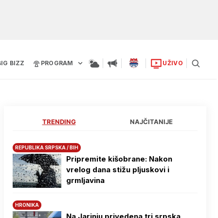
BIG BIZZ
PROGRAM
UŽIVO
TRENDING
NAJČITANIJE
REPUBLIKA SRPSKA / BIH
Pripremite kišobrane: Nakon
vrelog dana stižu pljuskovi i
grmljavina
HRONIKA
Na Јarinju privedena tri srpska