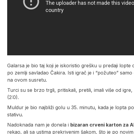
Galarsa je bio taj koji je iskoristio grešku u predaji lop
po zemlji savladao Čakira. Isti igrač je i “požuteo” samo 
na ovom susretu.
Turci su se brzo trgli, pritiskali, pretili, imali više od igre
(2:0).
Muldur je bio najbliži golu u 35. minutu, kada je lopta
stativu.
Nadoknada nam je donela i
bizaran crveni karton za A
rekao, ali sa ustima prekrivenim šakom, što je po novim