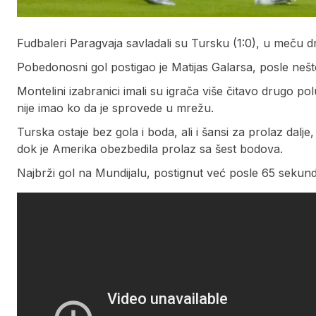
Fudbaleri Paragvaja savladali su Tursku (1:0), u meču 
Pobedonosni gol postigao je Matijas Galarsa, posle neš
Montelini izabranici imali su igrača više čitavo drugo pol
nije imao ko da je sprovede u mrežu.
Turska ostaje bez gola i boda, ali i šansi za prolaz dalje
dok je Amerika obezbedila prolaz sa šest bodova.
Najbrži gol na Mundijalu, postignut već posle 65 sekundi