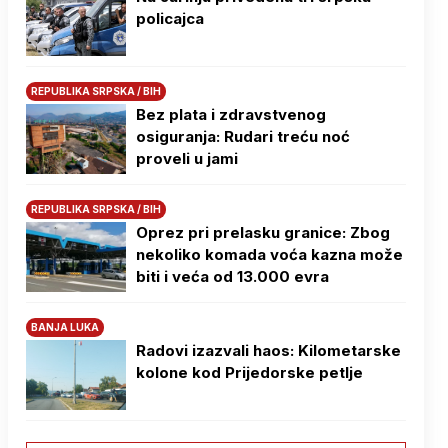
policajca
REPUBLIKA SRPSKA / BIH
Bez plata i zdravstvenog
osiguranja: Rudari treću noć
proveli u jami
REPUBLIKA SRPSKA / BIH
Oprez pri prelasku granice: Zbog
nekoliko komada voća kazna može
biti i veća od 13.000 evra
BANJA LUKA
Radovi izazvali haos: Kilometarske
kolone kod Prijedorske petlje