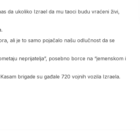
as da ukoliko Izrael da mu taoci budu vraćeni živi,
a.
pora, ali je to samo pojačalo našu odlučnost da se
ometaju neprijatelja”, posebno borce na “jemenskom i
Kasam brigade su gađale 720 vojnih vozila Izraela.