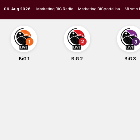
Skip
06. Aug 2026.
Marketing BIG Radio
Marketing BiGportal.ba
Mi smo 
to
content
BiG 1
BiG 2
BiG 3