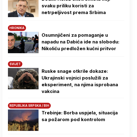
svaku priliku koristi za
netrpeljivost prema Srbima
HRONIKA
Osumnjičeni za pomaganje u
napadu na Dabića ide na slobodu:
Nikoliću predložen kućni pritvor
SVIJET
Ruske snage otkrile dokaze:
Ukrajinski vojnici poslužili za
eksperiment, na njima isprobana
vakcina
REPUBLIKA SRPSKA / BIH
Trebinje: Borba uspjela, situacija
sa požarom pod kontrolom