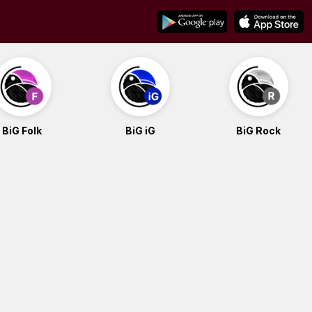
BiG Folk
BiG iG
BiG Rock