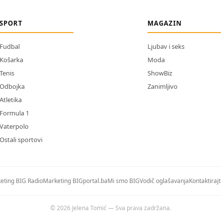
SPORT
MAGAZIN
Fudbal
Ljubav i seks
Košarka
Moda
Tenis
ShowBiz
Odbojka
Zanimljivo
Atletika
Formula 1
Vaterpolo
Ostali sportovi
eting BIG Radio
Marketing BIGportal.ba
Mi smo BIG
Vodič oglašavanja
Kontaktiraj
© 2026 Jelena Tomić — Sva prava zadržana.