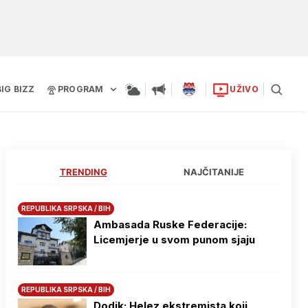
BIG BIZZ
PROGRAM
UŽIVO
TRENDING
NAJČITANIJE
REPUBLIKA SRPSKA / BIH
Ambasada Ruske Federacije:
Licemjerje u svom punom sjaju
REPUBLIKA SRPSKA / BIH
Dodik: Helez ekstremista koji