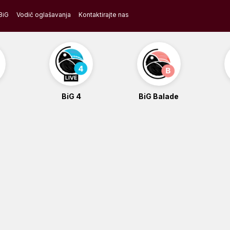
BiG
Vodič oglašavanja
Kontaktirajte nas
BiG 4
BiG Balade