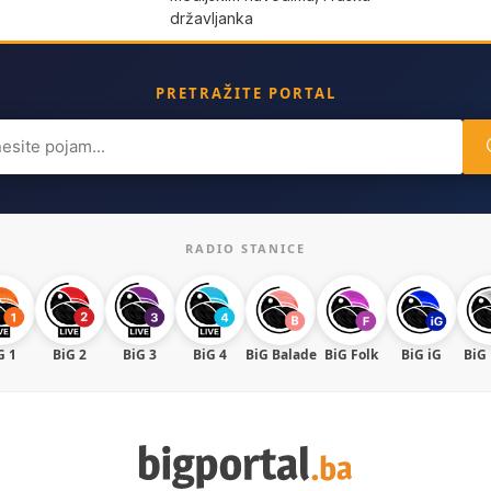
državljanka
PRETRAŽITE PORTAL
ch
RADIO STANICE
G 1
BiG 2
BiG 3
BiG 4
BiG Balade
BiG Folk
BiG iG
BiG