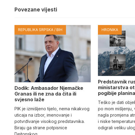
Povezane vijesti
REPUBLIKA SRPSKA / BIH
HRONIKA
Predstavnik ru
ministarstva ot
Dodik: Ambasador Njemačke
pogibije planina
Granas ili ne zna da čita ili
svjesno laže
Teško je dati objek
PIK je izmišljeno tijelo, nema nikakvog
po mom mišljenju, 
uticaja na izbor, imenovanje i
nagla promjena at
potvrđivanje visokog predstavnika.
i niske temperatur
Biraju ga strane potpisnice
odigrali veliku ulo
Dejtonskog…