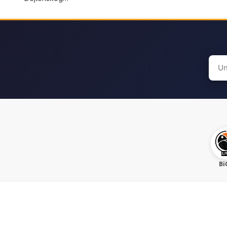
Sear
for:
Bi