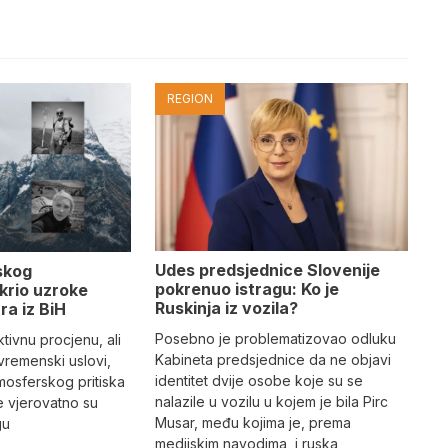
REGION
Udes predsjednice Slovenije
skog
pokrenuo istragu: Ko je
krio uzroke
Ruskinja iz vozila?
ra iz BiH
Posebno je problematizovao odluku
tivnu procjenu, ali
Kabineta predsjednice da ne objavi
vremenski uslovi,
identitet dvije osobe koje su se
mosferskog pritiska
nalazile u vozilu u kojem je bila Pirc
e vjerovatno su
Musar, među kojima je, prema
gu
medijskim navodima, i ruska