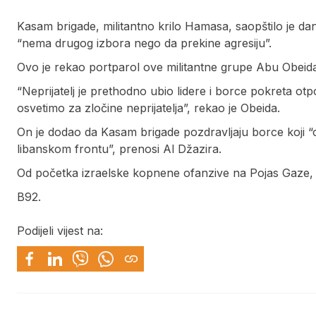
Kasam brigade, militantno krilo Hamasa, saopštilo je dan
“nema drugog izbora nego da prekine agresiju”.
Ovo je rekao portparol ove militantne grupe Abu Obeid
“Neprijatelj je prethodno ubio lidere i borce pokreta ot
osvetimo za zločine neprijatelja”, rekao je Obeida.
On je dodao da Kasam brigade pozdravljaju borce koji “
libanskom frontu”, prenosi Al Džazira.
Od početka izraelske kopnene ofanzive na Pojas Gaze, 
B92.
Podijeli vijest na: