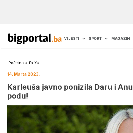
VIJESTI
SPORT
MAGAZIN
Početna
»
Ex Yu
14. Marta 2023.
Karleuša javno ponizila Daru i Anu:
podu!