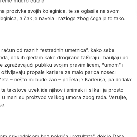
vreme mudro ćutala.
 prozivke svojih koleginica, te se oglasila na svom
leginica, a čak je navela i razloge zbog čega je to tako.
 račun od raznih “estradnih umetnica”, kako sebe
da, dok ih gledam kako drogirane falširaju i bauljaju po
ule zgražavajući publiku svojim pravim licem, “umom” i
 oživljavaju propale karijere za malo parica noseci
eta – nešto mi bude žao – počela je Karleuša, pa dodala:
 tekstove uvek ide njihov i snimak ili slika i ja prosto
e u meni su proizvod velikog umora zbog rada. Verujite,
ša.
om privrednicom bez pokrića i rezultata”, dok je Dara