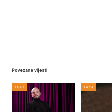
Povezane vijesti
EX YU
EX YU