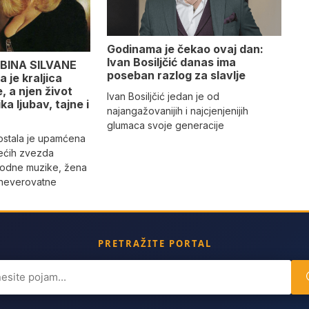
Godinama je čekao ovaj dan:
Ivan Bosiljčić danas ima
BINA SILVANE
poseban razlog za slavlje
 je kraljica
 a njen život
Ivan Bosiljčić jedan je od
ika ljubav, tajne i
najangažovanijih i najcjenjenijih
glumaca svoje generacije
 ostala je upamćena
ećih zvezda
rodne muzike, žena
 neverovatne
PRETRAŽITE PORTAL
ch