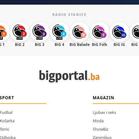
RADIO STANICE
G 1
BiG 2
BiG 3
BiG 4
BiG Balade
BiG Folk
BiG iG
BiG
SPORT
MAGAZIN
Fudbal
Ljubav i seks
Košarka
Moda
Tenis
ShowBiz
Odbojka
Zanimljivo