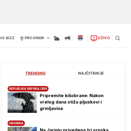
BIG BIZZ
PROGRAM
UŽIVO
TRENDING
NAJČITANIJE
REPUBLIKA SRPSKA / BIH
Pripremite kišobrane: Nakon
vrelog dana stižu pljuskovi i
grmljavina
HRONIKA
Na Јarinju privedena tri srpska