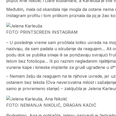
poput Ane Nikolić i Dare Bubamare, a Karleuša je sve 
Međutim, mala od skandala nije mogla da ostane nema na
Instagram profilu i tom prilikom priznala da joj je žao ko
FOTO: PRINTSCREEN INSTAGRAM
– U poslednje vreme sam pročitala toliko uvreda na moj
nazivaju, da sam padala u iskušenje da reagujem… Ali on
podu dok se publika smeje ili se ponižavaju svirajući fr
telom bez fotošopa… Ili po raznim negledanim rijalitijima
vunene kape i kineske implante za grudi ugrađene u d**
– Nemam želju da reagujem na te njihove uvrede, jer uz te
ostanem bez teksta (Ova neverovatna milost i sažaljenj
samo je privremeno stanje) – zaključila je Jelena Karleu
FOTO: NEMANJA NIKOLIĆ, DRAGAN KADIĆ
Podsetimo, Ana je potkačila Jelenu nazvavši je “estradn