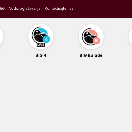
BiG
Vodič oglašavanja
Kontaktirajte nas
BiG 4
BiG Balade