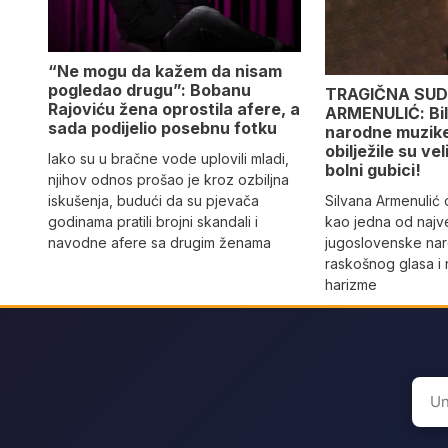
“Ne mogu da kažem da nisam
pogledao drugu”: Bobanu
TRAGIČNA SUD
Rajoviću žena oprostila afere, a
ARMENULIĆ: Bila
sada podijelio posebnu fotku
narodne muzike,
obilježile su vel
Iako su u bračne vode uplovili mladi,
bolni gubici!
njihov odnos prošao je kroz ozbiljna
Silvana Armenulić
iskušenja, budući da su pjevača
kao jedna od najv
godinama pratili brojni skandali i
jugoslovenske na
navodne afere sa drugim ženama
raskošnog glasa i
harizme
Sear
for: