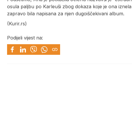
osula paljbu po Karleuši zbog dokaza koje je ona iznel
zapravo bila napisana za njen dugoiščekivani album.
(Kurir.rs)
Podijeli vijest na: