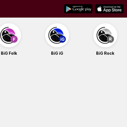
BiG Folk
BiG iG
BiG Rock