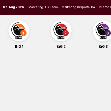
Skip
07. Aug 2026.
Marketing BIG Radio
Marketing BiGportal.ba
Mi smo 
to
content
BiG 1
BiG 2
BiG 3