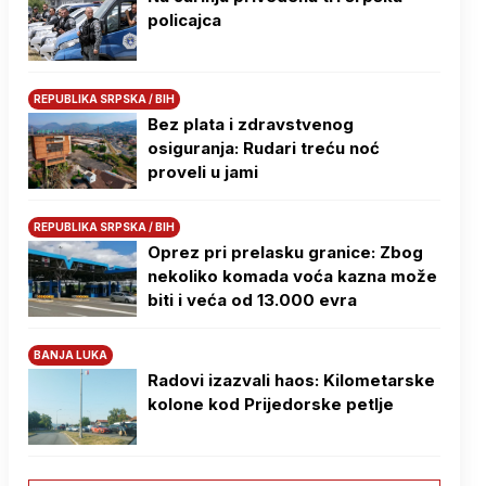
policajca
REPUBLIKA SRPSKA / BIH
Bez plata i zdravstvenog
osiguranja: Rudari treću noć
proveli u jami
REPUBLIKA SRPSKA / BIH
Oprez pri prelasku granice: Zbog
nekoliko komada voća kazna može
biti i veća od 13.000 evra
BANJA LUKA
Radovi izazvali haos: Kilometarske
kolone kod Prijedorske petlje