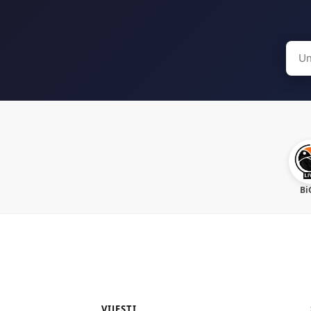
Sear
for:
Bi
VIJESTI