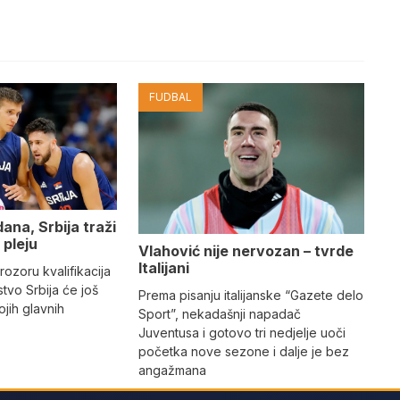
FUDBAL
ana, Srbija traži
 pleju
Vlahović nije nervozan – tvrde
Italijani
ozoru kvalifikacija
tvo Srbija će još
Prema pisanju italijanske “Gazete delo
ojih glavnih
Sport”, nekadašnji napadač
Juventusa i gotovo tri nedjelje uoči
početka nove sezone i dalje je bez
angažmana