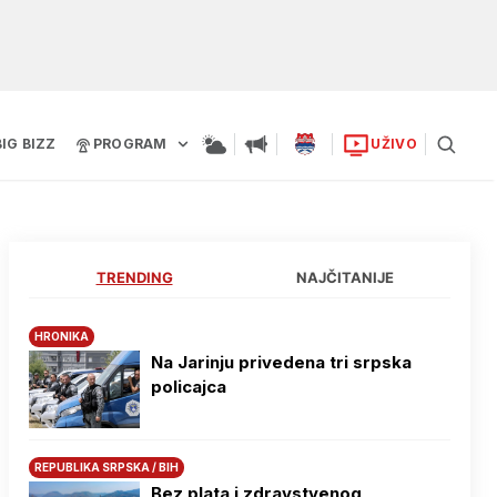
BIG BIZZ
PROGRAM
UŽIVO
TRENDING
NAJČITANIJE
HRONIKA
Na Јarinju privedena tri srpska
policajca
REPUBLIKA SRPSKA / BIH
Bez plata i zdravstvenog