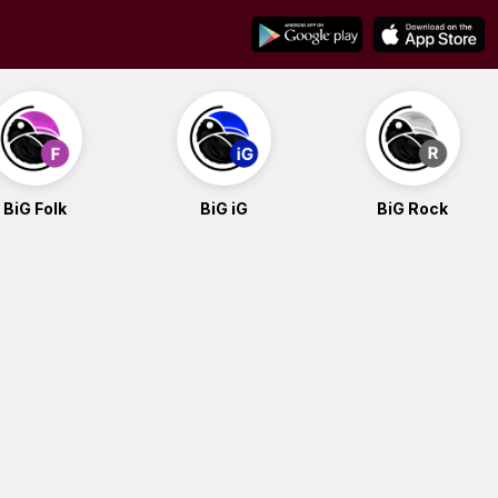
BiG Folk
BiG iG
BiG Rock