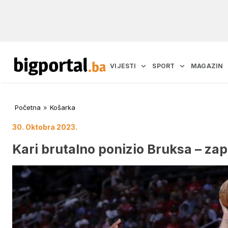
VIJESTI
SPORT
MAGAZIN
Početna
»
Košarka
30. Oktobra 2023.
Kari brutalno ponizio Bruksa – za