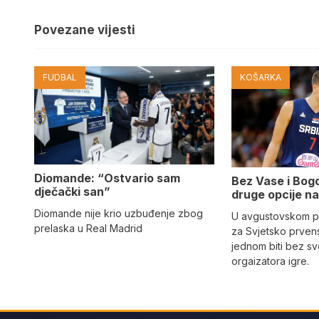
Povezane vijesti
FUDBAL
KOŠARKA
Diomande: “Ostvario sam
Bez Vase i Bogd
dječački san”
druge opcije na
Diomande nije krio uzbuđenje zbog
U avgustovskom pr
prelaska u Real Madrid
za Svjetsko prvens
jednom biti bez sv
orgaizatora igre.