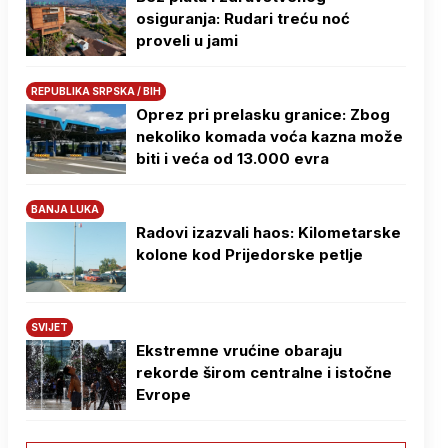
osiguranja: Rudari treću noć
proveli u jami
REPUBLIKA SRPSKA / BIH
Oprez pri prelasku granice: Zbog
nekoliko komada voća kazna može
biti i veća od 13.000 evra
BANJA LUKA
Radovi izazvali haos: Kilometarske
kolone kod Prijedorske petlje
SVIJET
Ekstremne vrućine obaraju
rekorde širom centralne i istočne
Evrope