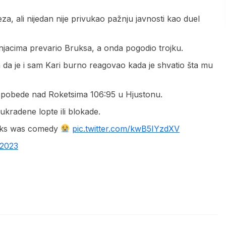
eza, ali nijedan nije privukao pažnju javnosti kao duel
njacima prevario Bruksa, a onda pogodio trojku.
a da je i sam Kari burno reagovao kada je shvatio šta mu
do pobede nad Roketsima 106:95 u Hjustonu.
ukradene lopte ili blokade.
rooks was comedy
pic.twitter.com/kwB5IYzdXV
 2023