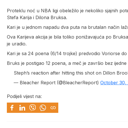
Proteklu noć u NBA ligi obeležilo je nekoliko sjajnih pot
Stefa Karija i Dilona Bruksa.
Kari je u jednom napadu dva puta na brutalan način laž
Ova Karijeva akcija je bila toliko ponižavajuća po Bruks
je uradio.
Kari je sa 24 poena (6/14 trojke) predvodio Voriorse 
Bruks je postigao 12 poena, a meč je završio bez ijedne 
Steph’s reaction after hitting this shot on Dillon B
— Bleacher Report (@BleacherReport)
October 30,
Podijeli vijest na: