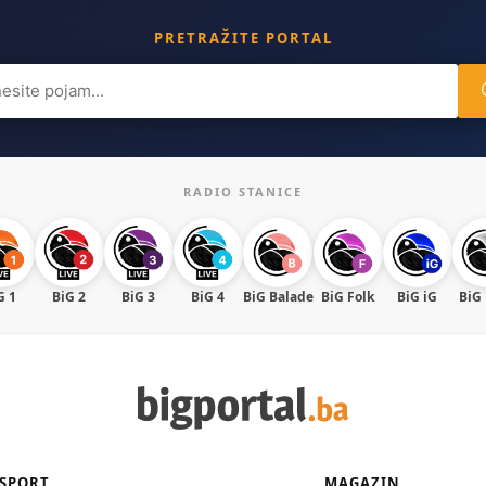
PRETRAŽITE PORTAL
ch
RADIO STANICE
G 1
BiG 2
BiG 3
BiG 4
BiG Balade
BiG Folk
BiG iG
BiG
SPORT
MAGAZIN