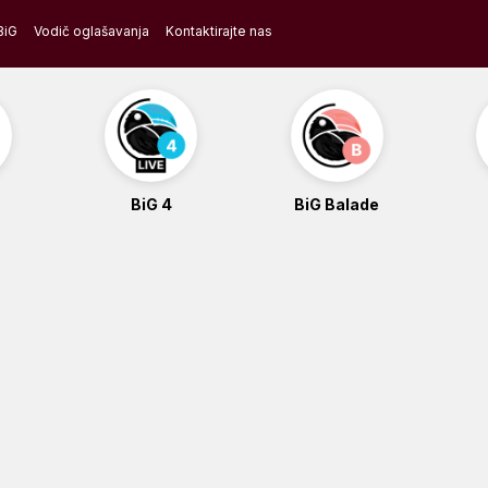
BiG
Vodič oglašavanja
Kontaktirajte nas
BiG 4
BiG Balade