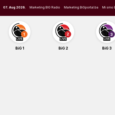
Skip
07. Aug 2026.
Marketing BIG Radio
Marketing BiGportal.ba
Mi smo 
to
content
BiG 1
BiG 2
BiG 3