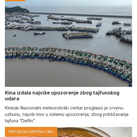
Kina izdala najviše upozorenje zbog tajfunskog
udara
Kineski Nacionalni meteorološki centar proglasio je crvenu
uzbunu, najviši nivo u sistemu upozorenja, zbog približavanja
tajfuna “Delfin”.
REPUBLIKA SRPSKA / BIH