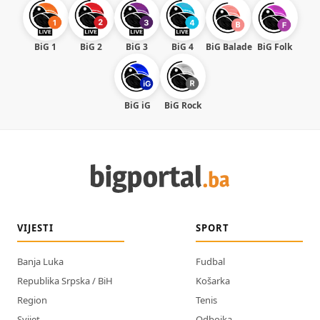
BiG 1
BiG 2
BiG 3
BiG 4
BiG Balade
BiG Folk
BiG iG
BiG Rock
VIJESTI
SPORT
Banja Luka
Fudbal
Republika Srpska / BiH
Košarka
Region
Tenis
Svijet
Odbojka