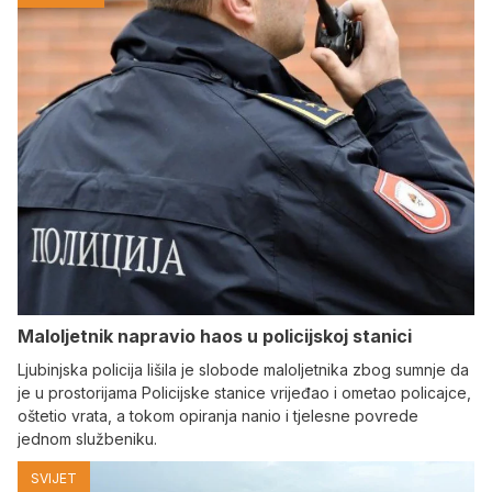
Maloljetnik napravio haos u policijskoj stanici
Ljubinjska policija lišila je slobode maloljetnika zbog sumnje da
je u prostorijama Policijske stanice vrijeđao i ometao policajce,
oštetio vrata, a tokom opiranja nanio i tjelesne povrede
jednom službeniku.
SVIJET