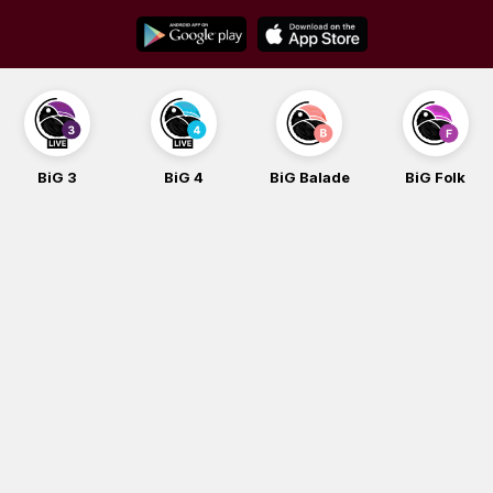
Skip
to
content
BiG 3
BiG 4
BiG Balade
BiG Folk