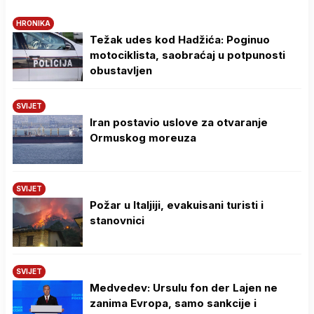
HRONIKA
Težak udes kod Hadžića: Poginuo
motociklista, saobraćaj u potpunosti
obustavljen
SVIJET
Iran postavio uslove za otvaranje
Ormuskog moreuza
SVIJET
Požar u Italjiji, evakuisani turisti i
stanovnici
SVIJET
Medvedev: Ursulu fon der Lajen ne
zanima Evropa, samo sankcije i