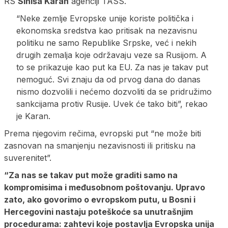
RS
Siniša Karan
agenciji TASS.
“Neke zemlje Evropske unije koriste politička i
ekonomska sredstva kao pritisak na nezavisnu
politiku ne samo Republike Srpske, već i nekih
drugih zemalja koje održavaju veze sa Rusijom. A
to se prikazuje kao put ka EU. Za nas je takav put
nemoguć. Svi znaju da od prvog dana do danas
nismo dozvolili i nećemo dozvoliti da se pridružimo
sankcijama protiv Rusije. Uvek će tako biti”, rekao
je Karan.
Prema njegovim rečima, evropski put “ne može biti
zasnovan na smanjenju nezavisnosti ili pritisku na
suverenitet”.
“Za nas se takav put može graditi samo na
kompromisima i međusobnom poštovanju. Upravo
zato, ako govorimo o evropskom putu, u Bosni i
Hercegovini nastaju poteškoće sa unutrašnjim
procedurama: zahtevi koje postavlja Evropska unija