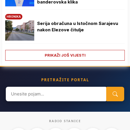
banderovska klika
HRONIKA
Serija obračuna u Istočnom Sarajevu
nakon Elezove čitulje
PRIKAŽI JOŠ VIJESTI
PRETRAŽITE PORTAL
Search
for:
RADIO STANICE