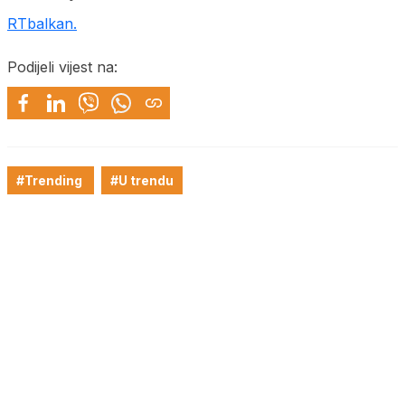
RTbalkan.
Podijeli vijest na:
#Trending
#U trendu