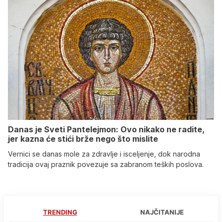
Danas je Sveti Pantelejmon: Ovo nikako ne radite,
jer kazna će stići brže nego što mislite
Vernici se danas mole za zdravlje i isceljenje, dok narodna
tradicija ovaj praznik povezuje sa zabranom teških poslova.
TRENDING
NAJČITANIJE