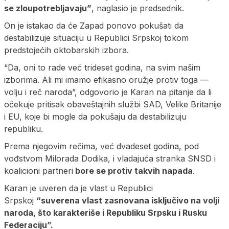
se zloupotrebljavaju”
, naglasio je predsednik.
On je istakao da će Zapad ponovo pokušati da
destabilizuje situaciju u Republici Srpskoj tokom
predstojećih oktobarskih izbora.
“Da, oni to rade već trideset godina, na svim našim
izborima. Ali mi imamo efikasno oružje protiv toga —
volju i reč naroda”, odgovorio je Karan na pitanje da li
očekuje pritisak obaveštajnih službi SAD, Velike Britanije
i EU, koje bi mogle da pokušaju da destabilizuju
republiku.
Prema njegovim rečima, već dvadeset godina, pod
vođstvom Milorada Dodika, i vladajuća stranka SNSD i
koalicioni partneri
bore se protiv takvih napada
.
Karan je uveren da je vlast u Republici
Srpskoj
“suverena vlast zasnovana isključivo na volji
naroda, što karakteriše i Republiku Srpsku i Rusku
Federaciju”.