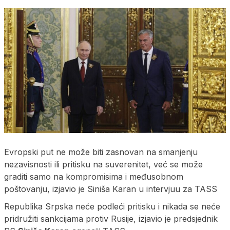
Evropski put ne može biti zasnovan na smanjenju
nezavisnosti ili pritisku na suverenitet, već se može
graditi samo na kompromisima i međusobnom
poštovanju, izjavio je Siniša Karan u intervjuu za TASS
Republika Srpska neće podleći pritisku i nikada se neće
pridružiti sankcijama protiv Rusije, izjavio je predsjednik