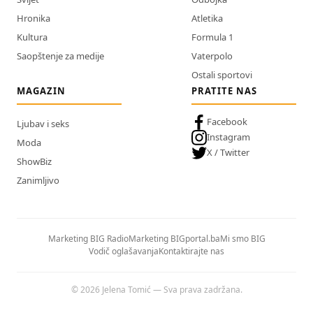
Hronika
Atletika
Kultura
Formula 1
Saopštenje za medije
Vaterpolo
Ostali sportovi
MAGAZIN
PRATITE NAS
Facebook
Ljubav i seks
Instagram
Moda
X / Twitter
ShowBiz
Zanimljivo
Marketing BIG Radio
Marketing BIGportal.ba
Mi smo BIG
Vodič oglašavanja
Kontaktirajte nas
© 2026 Jelena Tomić — Sva prava zadržana.