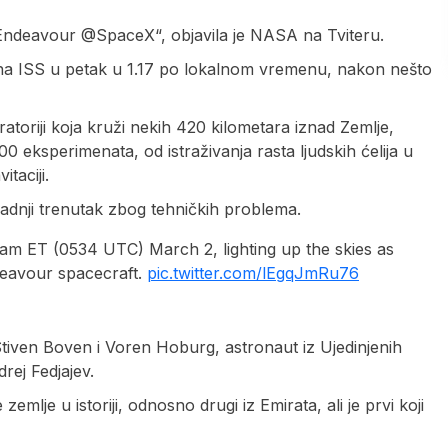
Endeavour @SpaceX“, objavila je NASA na Tviteru.
e na ISS u petak u 1.17 po lokalnom vremenu, nakon nešto
atoriji koja kruži nekih 420 kilometara iznad Zemlje,
 eksperimenata, od istraživanja rasta ljudskih ćelija u
taciji.
adnji trenutak zbog tehničkih problema.
am ET (0534 UTC) March 2, lighting up the skies as
avour spacecraft.
pic.twitter.com/lEgqJmRu76
tiven Boven i Voren Hoburg, astronaut iz Ujedinjenih
rej Fedjajev.
emlje u istoriji, odnosno drugi iz Emirata, ali je prvi koji