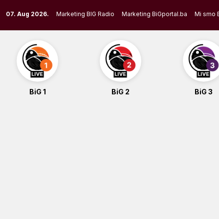
Skip
07. Aug 2026.
Marketing BIG Radio
Marketing BiGportal.ba
Mi smo 
to
content
BiG 1
BiG 2
BiG 3