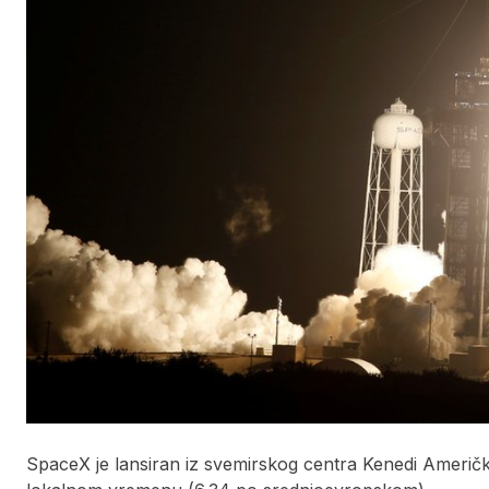
SpaceX je lansiran iz svemirskog centra Kenedi Američ