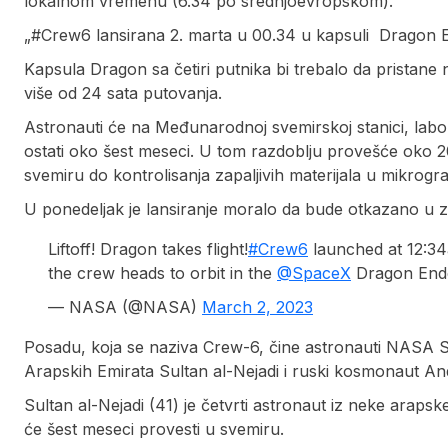
lokalnom vremenu (6.34 po srednjoevropskom).
„#Crew6 lansirana 2. marta u 00.34 u kapsuli Dragon 
Kapsula Dragon sa četiri putnika bi trebalo da pristan
više od 24 sata putovanja.
Astronauti će na Međunarodnoj svemirskoj stanici, labor
ostati oko šest meseci. U tom razdoblju provešće oko 200
svemiru do kontrolisanja zapaljivih materijala u mikrogravi
U ponedeljak je lansiranje moralo da bude otkazano u z
Liftoff! Dragon takes flight!
#Crew6
launched at 12:34
the crew heads to orbit in the
@SpaceX
Dragon Ende
— NASA (@NASA)
March 2, 2023
Posadu, koja se naziva Crew-6, čine astronauti NASA S
Arapskih Emirata Sultan al-Nejadi i ruski kosmonaut And
Sultan al-Nejadi (41) je četvrti astronaut iz neke arapske z
će šest meseci provesti u svemiru.