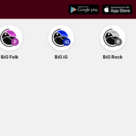
BiG Folk
BiG iG
BiG Rock