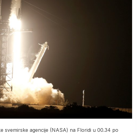
ke svemirske agencije (NASA) na Floridi u 00.34 po