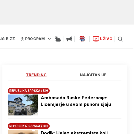
BIG BIZZ
PROGRAM
UŽIVO
TRENDING
NAJČITANIJE
REPUBLIKA SRPSKA / BIH
Ambasada Ruske Federacije:
Licemjerje u svom punom sjaju
REPUBLIKA SRPSKA / BIH
Dodik: Helez ekstremista koji