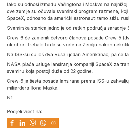
Iako su odnosi između Vašingtona i Moskve na najnižoj 
dve zemlje su očuvale svemirski program razmene, koj
SpaceX, odnosno da američki astronauti tamo stižu rus
Svemirska stanica jedno je od retkih područja saradnje S
Crew-6 će zameniti četvoro članova posade Crew-5 (dva
oktobra i trebalo bi da se vrate na Zemlju nakon nekolik
Na ISS-su su još dva Rusa i jedan Amerikanac, pa će ta
NASA plaća usluge lansiranja kompaniji SpaceX za trans
svemiru koja postoji duže od 22 godine.
Crew-6 je šesta posada lansirana prema ISS-u zahvaljuj
milijardera Ilona Maska.
N1.
Podijeli vijest na: