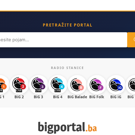
PRETRAŽITE PORTAL
ch
RADIO STANICE
G 1
BiG 2
BiG 3
BiG 4
BiG Balade
BiG Folk
BiG iG
BiG