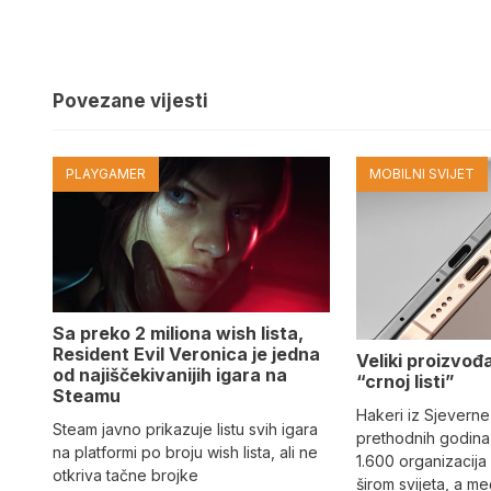
Povezane vijesti
PLAYGAMER
MOBILNI SVIJET
Sa preko 2 miliona wish lista,
Resident Evil Veronica je jedna
Veliki proizvođ
od najiščekivanijih igara na
“crnoj listi”
Steamu
Hakeri iz Sjeverne
Steam javno prikazuje listu svih igara
prethodnih godina 
na platformi po broju wish lista, ali ne
1.600 organizacija
otkriva tačne brojke
širom svijeta, a m