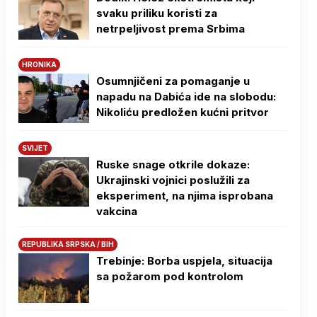
svaku priliku koristi za
netrpeljivost prema Srbima
HRONIKA
Osumnjičeni za pomaganje u
napadu na Dabića ide na slobodu:
Nikoliću predložen kućni pritvor
SVIJET
Ruske snage otkrile dokaze:
Ukrajinski vojnici poslužili za
eksperiment, na njima isprobana
vakcina
REPUBLIKA SRPSKA / BIH
Trebinje: Borba uspjela, situacija
sa požarom pod kontrolom