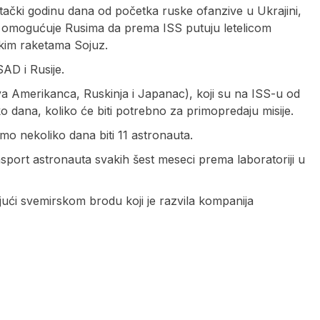
tački godinu dana od početka ruske ofanzive u Ukrajini,
i omogućuje Rusima da prema ISS putuju letelicom
kim raketama Sojuz.
AD i Rusije.
 Amerikanca, Ruskinja i Japanac), koji su na ISS-u od
o dana, koliko će biti potrebno za primopredaju misije.
mo nekoliko dana biti 11 astronauta.
port astronauta svakih šest meseci prema laboratoriji u
ući svemirskom brodu koji je razvila kompanija