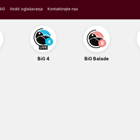
BiG
Vodič oglašavanja
Kontaktirajte nas
BiG 4
BiG Balade