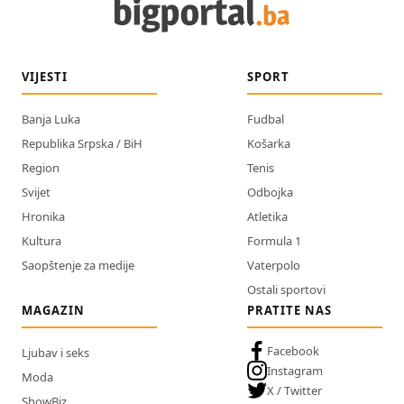
VIJESTI
SPORT
Banja Luka
Fudbal
Republika Srpska / BiH
Košarka
Region
Tenis
Svijet
Odbojka
Hronika
Atletika
Kultura
Formula 1
Saopštenje za medije
Vaterpolo
Ostali sportovi
MAGAZIN
PRATITE NAS
Facebook
Ljubav i seks
Instagram
Moda
X / Twitter
ShowBiz