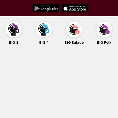
Skip
to
content
BiG 3
BiG 4
BiG Balade
BiG Folk