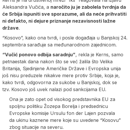
Kerns je na društvenoj mreži “Iks” reagovala na izjavu
Aleksandra Vučića, a
naročito ju je zabolela tvrdnja da
će Srbija ispuniti sve sporazume, ali da neće prihvatiti
ni defakto, ni dejure priznanje nezavisnosti lažne
države
.
“Kosovo”, kako ona tvrdi, i posle događaja u Banjskoj 24.
septembra sarađuje sa međunarodnom zajednicom.
“Vučić ponovo odbija saradnju”
, rekla je Kerns, samo
petnaestak dana nakon što se već žalila što Velika
Britanija, Sjedinjene Američke Države i Evropska unija
još nisu preduzele nikakve mere protiv Srbije, koja je,
kako tvrdi, odgovorna za sukobe u Banjskoj, dok se
tzv. Kosovo još uvek nalazi pod sankcijama EU.
Ona je zato opet od visokog predstavnika EU za
spoljnu politiku Žozepa Borelja i predsednicu
Evropske komisije Ursulu fon der Lajen pozvala
da ukinu kaznene mere koje su uvedene “Kosovu”
zbog situacije na severu.