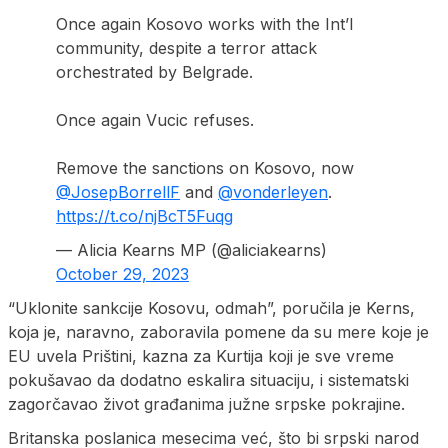
Once again Kosovo works with the Int’l
community, despite a terror attack
orchestrated by Belgrade.
Once again Vucic refuses.
Remove the sanctions on Kosovo, now
@JosepBorrellF
and
@vonderleyen
.
https://t.co/njBcT5Fuqg
— Alicia Kearns MP (@aliciakearns)
October 29, 2023
“Uklonite sankcije Kosovu, odmah”, poručila je Kerns,
koja je, naravno, zaboravila pomene da su mere koje je
EU uvela Prištini, kazna za Kurtija koji je sve vreme
pokušavao da dodatno eskalira situaciju, i sistematski
zagorčavao život građanima južne srpske pokrajine.
Britanska poslanica mesecima već, što bi srpski narod