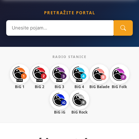
PRETRAŽITE PORTAL
Search
for:
RADIO STANICE
BiG 1
BiG 2
BiG 3
BiG 4
BiG Balade
BiG Folk
BiG iG
BiG Rock