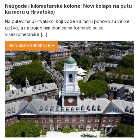
Nezgode i kilometarske kolone: Novi kolaps na putu
ka moru u Hrvatskoj
Na putevima u Hrvatskoj koji vode ka moru ponovo su velike
gužve, a na pojedinim dionicama formirale su se
višekilometarske […]
REPUBLIKA SRPSKA / BIH