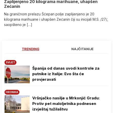
Zaplijenjeno 20 kilograma marihuane, uhapšen
Zećanin
Na graničnom prelazu Šćepan polje zaplijenjeno je 20
kilograma marihuane i uhapšen Zećanin čiji su inicijali M.S. /27/,
saopšteno je […]
TRENDING
NAJČITANIJE
SVIJET
Španija od danas uvodi kontrole za
putnike iz Italije: Evo šta će
provjeravati
HRONIKA
Vršnjačko nasilje u Mrkonjić Gradu:
Protiv pet maloljetnika podnesen
izvještaj tužilaštvu