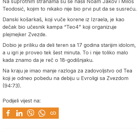
Na suprotnim stranama su se našli Noam Jakov i Miloš
Teodosić, kojim to nikako nije bio prvi put da se susreću.
Danski košarkaš, koji vuče korene iz Izraela, je kao
dečak bio učesnik kampa “Teo4” koji organizuje
plejmejker Zvezde.
Dobio je priliku da deli teren sa 17 godina starijim idolom,
a u igri je proveo tek šest minuta. To i nije toliko malo
kada znamo da je reč o 18-godišnjaku.
Na kraju je imao manje razloga za zadovoljstvo od Tea
koji je odneo pobedu na debiju u Evroligi sa Zvezdom
(94:73).
Podijeli vijest na: