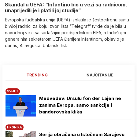
Skandal u UEFA: “Infantino bio u vezi sa radnicom,
unaprijedili je i platili joj studije”
Evropska fudbalska unija (UEFA) isplatila je šestocifrenu sumu
bivšoj radnici za koju izvori lista “Telegraf” tvrde da je bila u
navodnoj vezi sa sadašnjim predsjednikom FIFA, a tadašnjim
generalnim sekretarom UEFA Đanijem Infantinom, objavio je
danas, 8. avgusta, britanski list.
TRENDING
NAJČITANIJE
SVIJET
Medvedev: Ursulu fon der Lajen ne
zanima Evropa, samo sankcije i
banderovska klika
HRONIKA
Serija obračuna u Istočnom Sarajevu