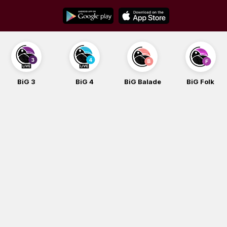
Skip
to
content
BiG 3
BiG 4
BiG Balade
BiG Folk