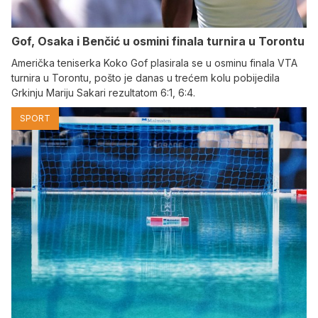
Gof, Osaka i Benčić u osmini finala turnira u Torontu
Američka teniserka Koko Gof plasirala se u osminu finala VTA
turnira u Torontu, pošto je danas u trećem kolu pobijedila
Grkinju Mariju Sakari rezultatom 6:1, 6:4.
SPORT