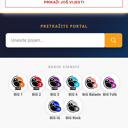
PRIKAŽI JOŠ VIJESTI
PRETRAŽITE PORTAL
Search
for:
RADIO STANICE
BiG 1
BiG 2
BiG 3
BiG 4
BiG Balade
BiG Folk
BiG iG
BiG Rock