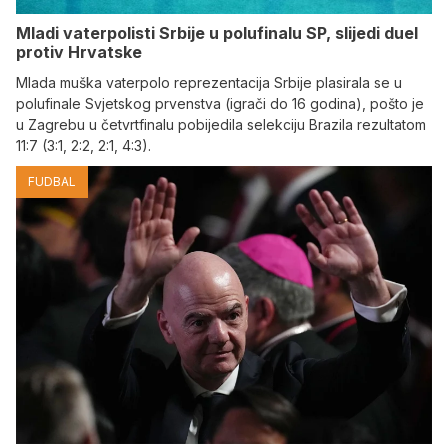
Mladi vaterpolisti Srbije u polufinalu SP, slijedi duel
protiv Hrvatske
Mlada muška vaterpolo reprezentacija Srbije plasirala se u
polufinale Svjetskog prvenstva (igrači do 16 godina), pošto je
u Zagrebu u četvrtfinalu pobijedila selekciju Brazila rezultatom
11:7 (3:1, 2:2, 2:1, 4:3).
FUDBAL