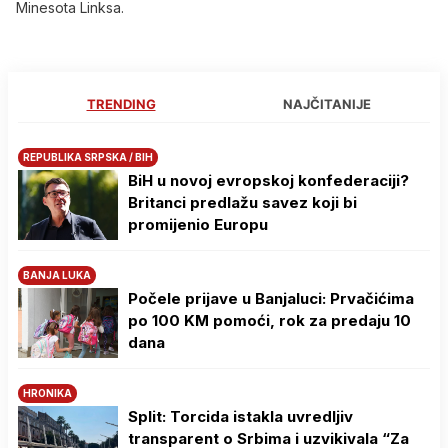
Minesota Linksa.
TRENDING
NAJČITANIJE
REPUBLIKA SRPSKA / BIH
BiH u novoj evropskoj konfederaciji?
Britanci predlažu savez koji bi
promijenio Europu
BANJA LUKA
Počele prijave u Banjaluci: Prvačićima
po 100 KM pomoći, rok za predaju 10
dana
HRONIKA
Split: Torcida istakla uvredljiv
transparent o Srbima i uzvikivala “Za