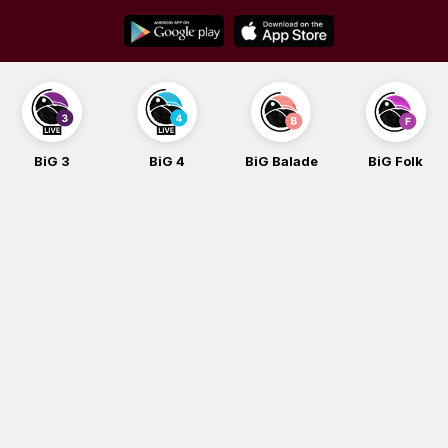
Skip
to
content
BiG 4
BiG Balade
BiG Folk
BiG iG