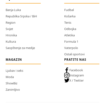
Banja Luka
Fudbal
Republika Srpska / BiH
Košarka
Region
Tenis
Svijet
Odbojka
Hronika
Atletika
Kultura
Formula 1
Saopštenje za medije
Vaterpolo
Ostali sportovi
MAGAZIN
PRATITE NAS
Facebook
Ljubav i seks
Instagram
Moda
X / Twitter
ShowBiz
Zanimljivo