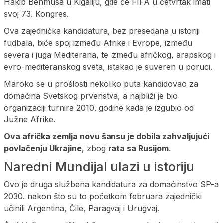
Hakib Benmusa u Kigaliju, gde će FIFA u četvrtak imati
svoj 73. Kongres.
Ova zajednička kandidatura, bez presedana u istoriji
fudbala, biće spoj između Afrike i Evrope, između
severa i juga Mediterana, te između afričkog, arapskog i
evro-mediteranskog sveta, istakao je suveren u poruci.
Maroko se u prošlosti nekoliko puta kandidovao za
domaćina Svetskog prvenstva, a najbliži je bio
organizaciji turnira 2010. godine kada je izgubio od
Južne Afrike.
Ova afrička zemlja novu šansu je dobila zahvaljujući
povlačenju Ukrajine
, zbog
rata sa Rusijom
.
Naredni Mundijal ulazi u istoriju
Ovo je druga službena kandidatura za domaćinstvo SP-a
2030. nakon što su to početkom februara zajednički
učinili Argentina, Čile, Paragvaj i Urugvaj.