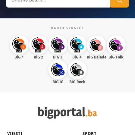
for:
RADIO STANICE
BiG 1
BiG 2
BiG 3
BiG 4
BiG Balade
BiG Folk
BiG iG
BiG Rock
VIJESTI
SPORT