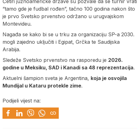
Četiri južnoameričke države su pozvale da se turnir vrati
“tamo gde je fudbal rođen”, tačno 100 godina nakon što
je prvo Svetsko prvenstvo održano u urugvajskom
Montevideu.
Nagađa se kako bi se u trku za organizaciju SP-a 2030.
mogli zajedno uključiti i Egipat, Grčka te Saudijska
Arabija.
Sledeže Svetsko prvenstvo na rasporedu je
2026.
godine u Meksiku, SAD i Kanadi sa 48 reprezentacija
.
Aktuelni šampion sveta je Argentina,
koja je osvojila
Mundijal u Kataru protekle zime
.
Podijeli vijest na: