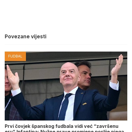
Povezane vijesti
FUDBAL
Prvi čovjek španskog fudbala vidi već “završenu
eru” Infantina: Nužne prave promjene poslije njega