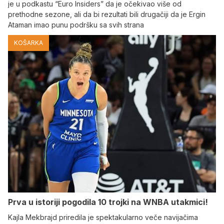
je u podkastu “Euro Insiders” da je očekivao više od
prethodne sezone, ali da bi rezultati bili drugačiji da je Ergin
Ataman imao punu podršku sa svih strana
KOŠARKA
Prva u istoriji pogodila 10 trojki na WNBA utakmici!
Kajla Mekbrajd priredila je spektakularno veče navijačima