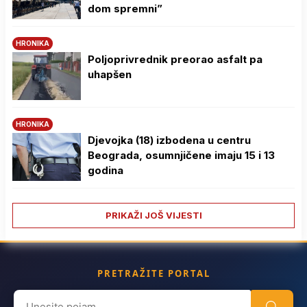
dom spremni”
HRONIKA
Poljoprivrednik preorao asfalt pa
uhapšen
HRONIKA
Djevojka (18) izbodena u centru
Beograda, osumnjičene imaju 15 i 13
godina
PRIKAŽI JOŠ VIJESTI
PRETRAŽITE PORTAL
Search