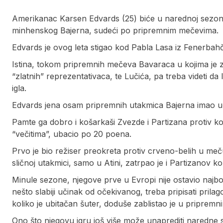
Amerikanac Karsen Edvards (25) biće u narednoj sezoni,
minhenskog Bajerna, sudeći po pripremnim mečevima.
Edvards je ovog leta stigao kod Pabla Lasa iz Fenerbahč
Istina, tokom pripremnih mečeva Bavaraca u kojima je zab
“zlatnih” reprezentativaca, te Lučića, pa treba videti da
igla.
Edvards jena osam pripremnih utakmica Bajerna imao 
Pamte ga dobro i košarkaši Zvezde i Partizana protiv k
“večitima”, ubacio po 20 poena.
Prvo je bio režiser preokreta protiv crveno-belih u me
sličnoj utakmici, samo u Atini, zatrpao je i Partizanov ko
Minule sezone, njegove prve u Evropi nije ostavio najbol
nešto slabiji učinak od očekivanog, treba pripisati pri
koliko je ubitačan šuter, doduše zablistao je u pripremni
Ono što njegovu igru još više može unaprediti naredne s