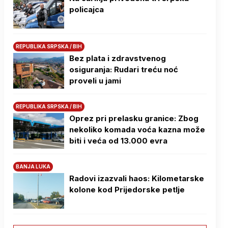
policajca
REPUBLIKA SRPSKA / BIH
Bez plata i zdravstvenog
osiguranja: Rudari treću noć
proveli u jami
REPUBLIKA SRPSKA / BIH
Oprez pri prelasku granice: Zbog
nekoliko komada voća kazna može
biti i veća od 13.000 evra
BANJA LUKA
Radovi izazvali haos: Kilometarske
kolone kod Prijedorske petlje