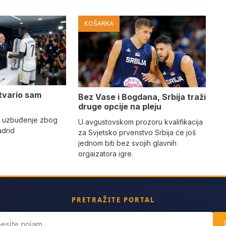
KOŠARKA
tvario sam
Bez Vase i Bogdana, Srbija traži
druge opcije na pleju
o uzbuđenje zbog
U avgustovskom prozoru kvalifikacija
adrid
za Svjetsko prvenstvo Srbija će još
jednom biti bez svojih glavnih
orgaizatora igre.
PRETRAŽITE PORTAL
ch