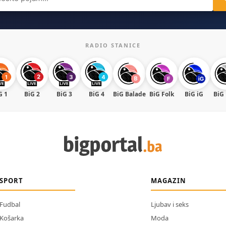
RADIO STANICE
G 1
BiG 2
BiG 3
BiG 4
BiG Balade
BiG Folk
BiG iG
BiG
SPORT
MAGAZIN
Fudbal
Ljubav i seks
Košarka
Moda