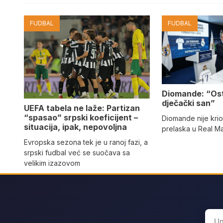
FUDBAL
FUDBAL
Diomande: “Os
dječački san”
UEFA tabela ne laže: Partizan
“spasao” srpski koeficijent –
Diomande nije kri
situacija, ipak, nepovoljna
prelaska u Real M
Evropska sezona tek je u ranoj fazi, a
srpski fudbal već se suočava sa
velikim izazovom
Sear