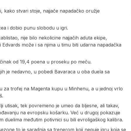
 kako stvari stoje, najjače napadačko oružje
ea i dobio punu slobodu u igri.
listao, nije bilo nekolicine najjačih aduta ekipe,
 li Edvards može i sa njima u timu biti udarna napadačka
učinak od 19,4 poena u proseku po meču.
ojih je nedavno, u pobedi Bavaraca u oba duela sa
ču za trofej na Magenta kupu u Minhenu, a u jednoj vrlo
š.
ji utisak, tek povremeno je umeo da bljesne, ali takav,
lagođavanju na evropsku košarku. Već u drugoj pokazuje
m duelima međutim potivnici su bili evroligaškog kalibra.
ezone to je saradnja sa trenerom koji neguje igru koja se