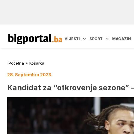
VIJESTI
SPORT
MAGAZIN
Početna
»
Košarka
28. Septembra 2023.
Kandidat za “otkrovenje sezone” –