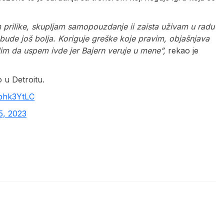
 prilike, skupljam samopouzdanje ii zaista uživam u radu
ude još bolja. Koriguje greške koje pravim, objašnjava
im da uspem ivde jer Bajern veruje u mene”,
rekao je
 u Detroitu.
Ubhk3YtLC
5, 2023