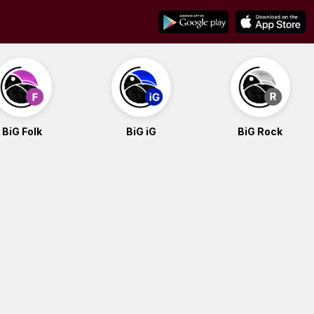
BiG Folk
BiG iG
BiG Rock