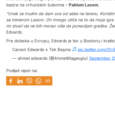
bazira na vrhunskim šuterima –
Pablom Lasom.
“Uvek se trudim da dam sve od sebe na terenu. Koristim
sa trenerom Lasom. On mnogo utiče na to da moja igra b
mi stvari da ne bih morao više da ponavljam greške. Žel
Edvards.
Pre dolaska u Evropu, Edvards je bio u Bostonu i kratko
Carsen Edwards x Tek Başına
pic.twitter.com/D
— ahmet edwards (@AhmetMagaoglu)
September 2
Podijeli vijest na: