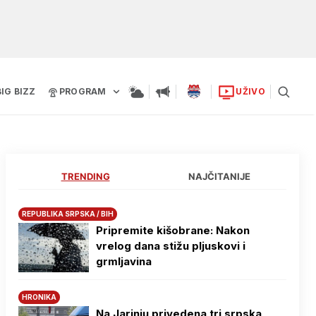
BIG BIZZ
PROGRAM
UŽIVO
TRENDING
NAJČITANIJE
REPUBLIKA SRPSKA / BIH
Pripremite kišobrane: Nakon
vrelog dana stižu pljuskovi i
grmljavina
HRONIKA
Na Јarinju privedena tri srpska