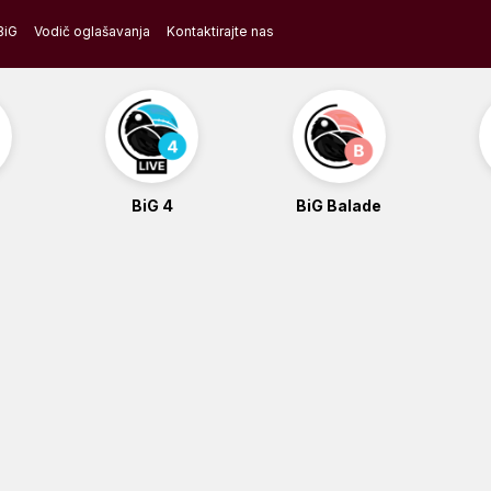
BiG
Vodič oglašavanja
Kontaktirajte nas
BiG 4
BiG Balade