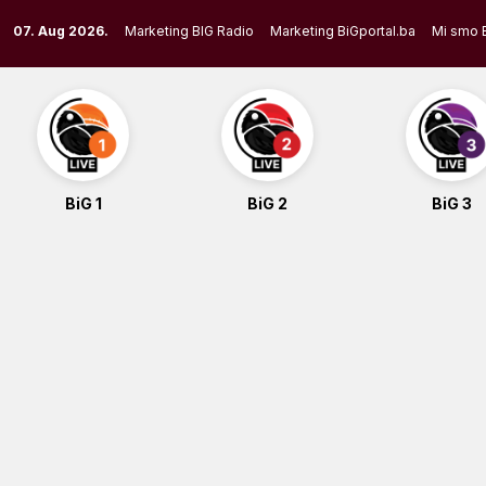
Skip
07. Aug 2026.
Marketing BIG Radio
Marketing BiGportal.ba
Mi smo 
to
content
BiG 1
BiG 2
BiG 3