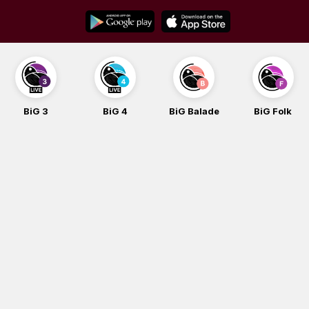
Skip
to
content
BiG 3
BiG 4
BiG Balade
BiG Folk