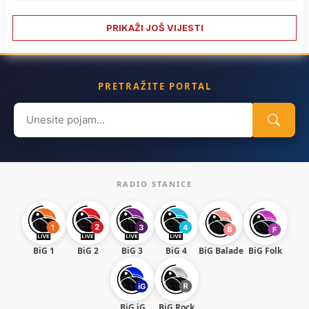
PRIKAŽI JOŠ VIJESTI
PRETRAŽITE PORTAL
Search
for:
RADIO STANICE
BiG 1
BiG 2
BiG 3
BiG 4
BiG Balade
BiG Folk
BiG iG
BiG Rock