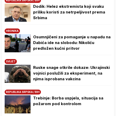
REPUBLIKA SRPSKA / BIH
Dodik: Helez ekstremista koji svaku
priliku koristi za netrpeljivost prema
Srbima
HRONIKA
Osumnjičeni za pomaganje u napadu na
Dabića ide na slobodu: Nikoliću
predložen kućni pritvor
SVIJET
Ruske snage otkrile dokaze: Ukrajinski
vojnici poslužili za eksperiment, na
njima isprobana vakcina
REPUBLIKA SRPSKA / BIH
Trebinje: Borba uspjela, situacija sa
požarom pod kontrolom