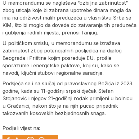
U memorandumu se naglašava “ozbiljna zabrinutost”
zbog uticaja koje bi zabrana upotrebe dinara mogla da
ima na održivost malih preduzeća u vlasništvu Srba sa
KiM, što bi moglo da dovede do zatvaranja tih preduzeća
i gubljenja radnih mjesta, prenosi Tanjug.
U političkom smislu, u memorandumu se izražava
zabrinutost zbog potencijalnih posljedica na dijalog
Beograda i Prištine kojim posreduje EU, prošle
sporazume i energetske paktove, koji su, kako se
navodi, ključni stubovi regionalne saradnje.
Podsjeća se i na slučaj od pravoslavnog Božića iz 2023.
godine, kada su 11-godišnji srpski dječak Stefan
Stojanović i njegov 21-godišnji rođak primljeni u bolnicu
u Gračanici, nakon što je na njih pucao pripadnik
takozvanih kosovskih bezbjednosnih snaga.
Podijeli vijest na: