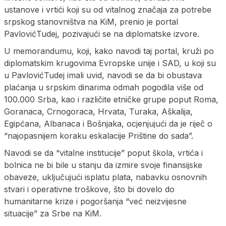
ustanove i vrtići koji su od vitalnog značaja za potrebe
srpskog stanovništva na KiM, prenio je portal
PavlovićTudej, pozivajući se na diplomatske izvore.
U memorandumu, koji, kako navodi taj portal, kruži po
diplomatskim krugovima Evropske unije i SAD, u koji su
u PavlovićTudej imali uvid, navodi se da bi obustava
plaćanja u srpskim dinarima odmah pogodila više od
100.000 Srba, kao i različite etničke grupe poput Roma,
Goranaca, Crnogoraca, Hrvata, Turaka, Aškalija,
Egipćana, Albanaca i Bošnjaka, ocjenjujući da je riječ o
“najopasnijem koraku eskalacije Prištine do sada”.
Navodi se da “vitalne institucije” poput škola, vrtića i
bolnica ne bi bile u stanju da izmire svoje finansijske
obaveze, uključujući isplatu plata, nabavku osnovnih
stvari i operativne troškove, što bi dovelo do
humanitarne krize i pogoršanja “već neizvijesne
situacije” za Srbe na KiM.