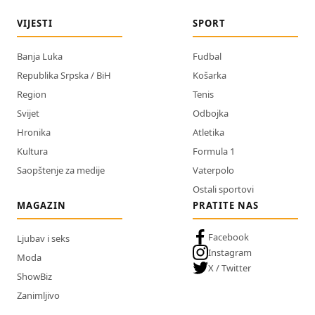
VIJESTI
SPORT
Banja Luka
Fudbal
Republika Srpska / BiH
Košarka
Region
Tenis
Svijet
Odbojka
Hronika
Atletika
Kultura
Formula 1
Saopštenje za medije
Vaterpolo
Ostali sportovi
MAGAZIN
PRATITE NAS
Facebook
Ljubav i seks
Instagram
Moda
X / Twitter
ShowBiz
Zanimljivo