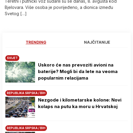
Teretni i putnički voz sudarili su se danas, 8. avgusta kod
Bjelovara. Više osoba je povrijeđeno, a dionica između
Svetog […]
TRENDING
NAJČITANIJE
SVIJET
Uskoro će nas prevoziti avioni na
baterije? Mogli bi da lete na veoma
popularnim relacijama
REPUBLIKA SRPSKA / BIH
Nezgode i kilometarske kolone: Novi
kolaps na putu ka moru u Hrvatskoj
REPUBLIKA SRPSKA / BIH