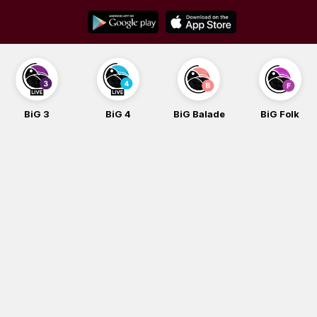
Skip
to
content
BiG 3
BiG 4
BiG Balade
BiG Folk