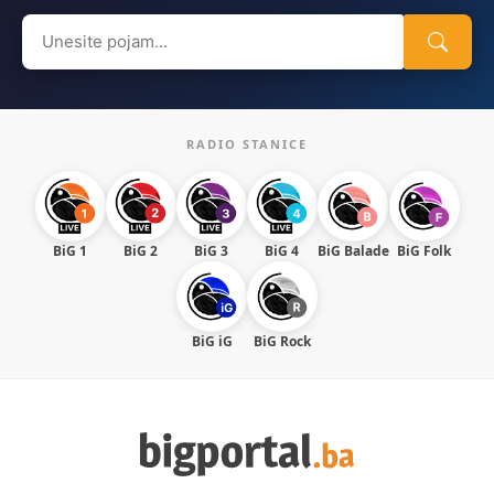
Search
for:
RADIO STANICE
BiG 1
BiG 2
BiG 3
BiG 4
BiG Balade
BiG Folk
BiG iG
BiG Rock