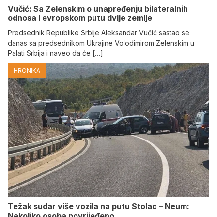
Vučić: Sa Zelenskim o unapređenju bilateralnih
odnosa i evropskom putu dvije zemlje
Predsednik Republike Srbije Aleksandar Vučić sastao se
danas sa predsednikom Ukrajine Volodimirom Zelenskim u
Palati Srbija i naveo da će […]
HRONIKA
Težak sudar više vozila na putu Stolac – Neum:
Nekoliko osoba povrijeđeno