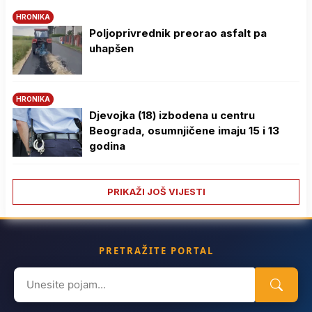
HRONIKA
Poljoprivrednik preorao asfalt pa
uhapšen
HRONIKA
Djevojka (18) izbodena u centru
Beograda, osumnjičene imaju 15 i 13
godina
PRIKAŽI JOŠ VIJESTI
PRETRAŽITE PORTAL
Search
for: