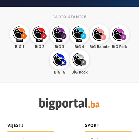
RADIO STANICE
BiG 1
BiG 2
BiG 3
BiG 4
BiG Balade
BiG Folk
BiG iG
BiG Rock
VIJESTI
SPORT