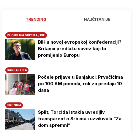
TRENDING
NAJČITANIJE
REPUBLIKA SRPSKA / BIH
BiH u novoj evropskoj konfederaciji?
Britanci predlažu savez koji bi
promijenio Europu
BANJA LUKA
Počele prijave u Banjaluci: Prvačićima
po 100 KM pomoći, rok za predaju 10
dana
HRONIKA
Split: Torcida istakla uvredljiv
transparent o Srbima i uzvikivala “Za
dom spremni”