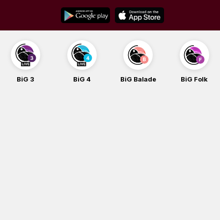
Skip
to
content
BiG 3
BiG 4
BiG Balade
BiG Folk