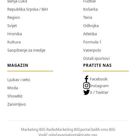
Banja Luka
Fudbal
Republika Srpska / BiH
Košarka
Region
Tenis
Svijet
Odbojka
Hronika
Atletika
Kultura
Formula 1
Saopštenje za medije
Vaterpolo
Ostali sportovi
MAGAZIN
PRATITE NAS
Facebook
Ljubav i seks
Instagram
Moda
X / Twitter
ShowBiz
Zanimljivo
Marketing BIG Radio
Marketing BIGportal.ba
Mi smo BIG
Vodič oglašavanja
Kontaktirajte nas