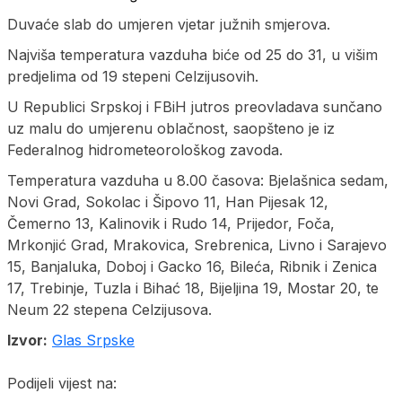
Duvaće slab do umjeren vjetar južnih smjerova.
Najviša temperatura vazduha biće od 25 do 31, u višim
predjelima od 19 stepeni Celzijusovih.
U Republici Srpskoj i FBiH jutros preovladava sunčano
uz malu do umjerenu oblačnost, saopšteno je iz
Federalnog hidrometeorološkog zavoda.
Temperatura vazduha u 8.00 časova: Bjelašnica sedam,
Novi Grad, Sokolac i Šipovo 11, Han Pijesak 12,
Čemerno 13, Kalinovik i Rudo 14, Prijedor, Foča,
Mrkonjić Grad, Mrakovica, Srebrenica, Livno i Sarajevo
15, Banjaluka, Doboj i Gacko 16, Bileća, Ribnik i Zenica
17, Trebinje, Tuzla i Bihać 18, Bijeljina 19, Mostar 20, te
Neum 22 stepena Celzijusova.
Izvor:
Glas Srpske
Podijeli vijest na: