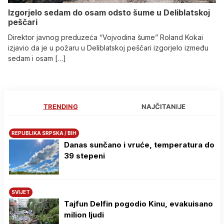
Izgorjelo sedam do osam odsto šume u Deliblatskoj
peščari
Direktor javnog preduzeća “Vojvodina šume” Roland Kokai
izjavio da je u požaru u Deliblatskoj peščari izgorjelo između
sedam i osam […]
TRENDING
NAJČITANIJE
REPUBLIKA SRPSKA / BIH
Danas sunčano i vruće, temperatura do
39 stepeni
SVIJET
Tajfun Delfin pogodio Kinu, evakuisano
milion ljudi