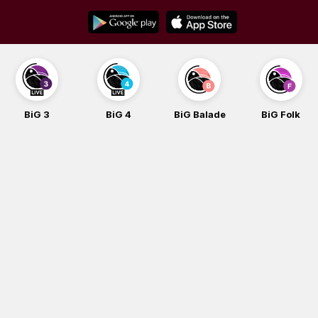
Skip
to
content
BiG 4
BiG Balade
BiG Folk
BiG iG