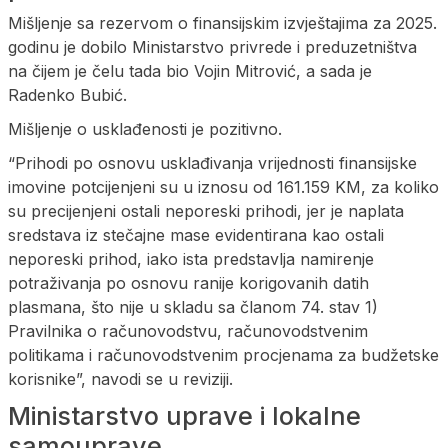
Mišljenje sa rezervom o finansijskim izvještajima za 2025.
godinu je dobilo Ministarstvo privrede i preduzetništva
na čijem je čelu tada bio Vojin Mitrović, a sada je
Radenko Bubić.
Mišljenje o usklađenosti je pozitivno.
“Prihodi po osnovu usklađivanja vrijednosti finansijske
imovine potcijenjeni su u iznosu od 161.159 KM, za koliko
su precijenjeni ostali neporeski prihodi, jer je naplata
sredstava iz stečajne mase evidentirana kao ostali
neporeski prihod, iako ista predstavlja namirenje
potraživanja po osnovu ranije korigovanih datih
plasmana, što nije u skladu sa članom 74. stav 1)
Pravilnika o računovodstvu, računovodstvenim
politikama i računovodstvenim procjenama za budžetske
korisnike”, navodi se u reviziji.
Ministarstvo uprave i lokalne
samouprave