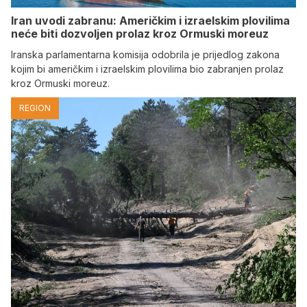
Iran uvodi zabranu: Američkim i izraelskim plovilima
neće biti dozvoljen prolaz kroz Ormuski moreuz
Iranska parlamentarna komisija odobrila je prijedlog zakona
kojim bi američkim i izraelskim plovilima bio zabranjen prolaz
kroz Ormuski moreuz.
REGION