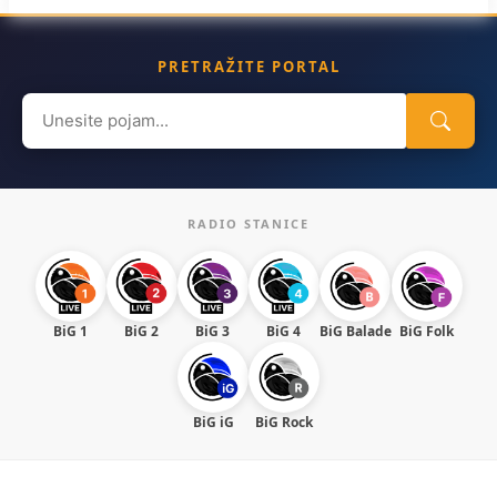
PRETRAŽITE PORTAL
Search
for:
RADIO STANICE
BiG 1
BiG 2
BiG 3
BiG 4
BiG Balade
BiG Folk
BiG iG
BiG Rock