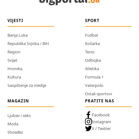
VIJESTI
SPORT
Banja Luka
Fudbal
Republika Srpska / BiH
Košarka
Region
Tenis
Svijet
Odbojka
Hronika
Atletika
Kultura
Formula 1
Saopštenje za medije
Vaterpolo
Ostali sportovi
MAGAZIN
PRATITE NAS
Facebook
Ljubav i seks
Instagram
Moda
X / Twitter
ShowBiz