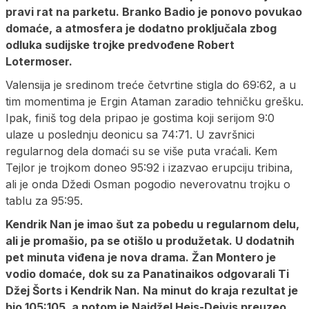
pravi rat na parketu. Branko Badio je ponovo povukao
domaće, a atmosfera je dodatno proključala zbog
odluka sudijske trojke predvođene Robert
Lotermoser.
Valensija je sredinom treće četvrtine stigla do 69:62, a u
tim momentima je Ergin Ataman zaradio tehničku grešku.
Ipak, finiš tog dela pripao je gostima koji serijom 9:0
ulaze u poslednju deonicu sa 74:71. U završnici
regularnog dela domaći su se više puta vraćali. Kem
Tejlor je trojkom doneo 95:92 i izazvao erupciju tribina,
ali je onda Džedi Osman pogodio neverovatnu trojku o
tablu za 95:95.
Kendrik Nan je imao šut za pobedu u regularnom delu,
ali je promašio, pa se otišlo u produžetak. U dodatnih
pet minuta viđena je nova drama. Žan Montero je
vodio domaće, dok su za Panatinaikos odgovarali Ti
Džej Šorts i Kendrik Nan. Na minut do kraja rezultat je
bio 105:105, a potom je Najdžel Hejs-Dejvis preuzeo