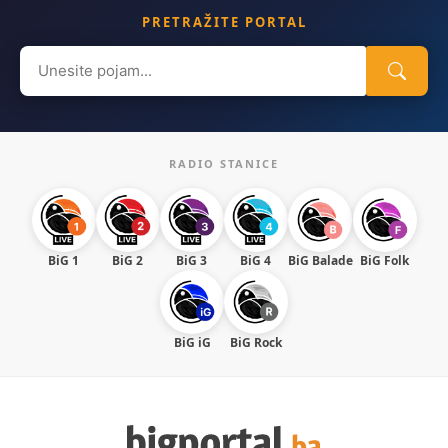
PRETRAŽITE PORTAL
Search
for:
RADIO STANICE
BiG 1
BiG 2
BiG 3
BiG 4
BiG Balade
BiG Folk
BiG iG
BiG Rock