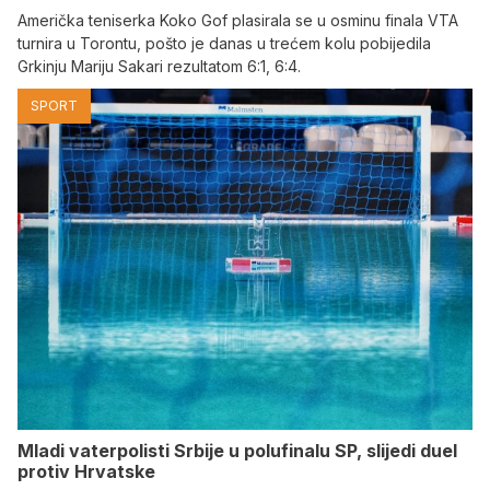
Američka teniserka Koko Gof plasirala se u osminu finala VTA
turnira u Torontu, pošto je danas u trećem kolu pobijedila
Grkinju Mariju Sakari rezultatom 6:1, 6:4.
SPORT
Mladi vaterpolisti Srbije u polufinalu SP, slijedi duel
protiv Hrvatske