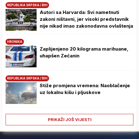
REPUBLIKA SRPSKA / BIH
Autori sa Harvarda: Svi nametnuti
zakoni ništavni, jer visoki predstavnik
nije nikad imao zakonodavna ovlaštenja
HRONIKA
Zaplijenjeno 20 kilograma marihuane,
uhapšen Zećanin
REPUBLIKA SRPSKA / BIH
Stiže promjena vremena: Naoblačenje
uz lokalnu kišu i pljuskove
PRIKAŽI JOŠ VIJESTI