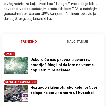
bivšoj radnici za koju izvori lista “Telegraf” tvrde da je bila u
navodnoj vezi sa sadašnjim predsjednikom FIFA, a tadašnjim
generalnim sekretarom UEFA Đanijem Infantinom, objavio je
danas, 8. avgusta, britanski list.
TRENDING
NAJČITANIJE
SVIJET
Uskoro će nas prevoziti avioni na
baterije? Mogli bi da lete na veoma
popularnim relacijama
REPUBLIKA SRPSKA / BIH
Nezgode i kilometarske kolone: Novi
kolaps na putu ka moru u Hrvatskoj