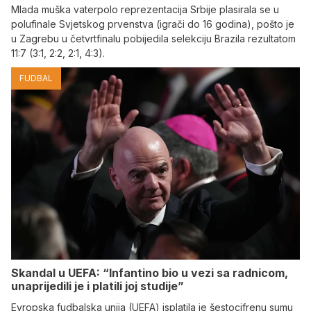
Mlada muška vaterpolo reprezentacija Srbije plasirala se u
polufinale Svjetskog prvenstva (igrači do 16 godina), pošto je
u Zagrebu u četvrtfinalu pobijedila selekciju Brazila rezultatom
11:7 (3:1, 2:2, 2:1, 4:3).
FUDBAL
Skandal u UEFA: “Infantino bio u vezi sa radnicom,
unaprijedili je i platili joj studije”
Evropska fudbalska unija (UEFA) isplatila je šestocifrenu sumu