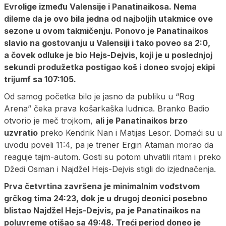
Evrolige između Valensije i Panatinaikosa. Nema
dileme da je ovo bila jedna od najboljih utakmice ove
sezone u ovom takmičenju. Ponovo je Panatinaikos
slavio na gostovanju u Valensiji i tako poveo sa 2:0,
a čovek odluke je bio Hejs-Dejvis, koji je u poslednjoj
sekundi produžetka postigao koš i doneo svojoj ekipi
trijumf sa 107:105.
Od samog početka bilo je jasno da publiku u “Rog
Arena” čeka prava košarkaška ludnica. Branko Badio
otvorio je meč trojkom,
ali je Panatinaikos brzo
uzvratio
preko Kendrik Nan i Matijas Lesor. Domaći su u
uvodu poveli 11:4, pa je trener Ergin Ataman morao da
reaguje tajm-autom. Gosti su potom uhvatili ritam i preko
Džedi Osman i Najdžel Hejs-Dejvis stigli do izjednačenja.
Prva četvrtina završena je minimalnim vođstvom
grčkog tima 24:23, dok je u drugoj deonici posebno
blistao Najdžel Hejs-Dejvis, pa je Panatinaikos na
poluvreme otišao sa 49:48. Treći period doneo je