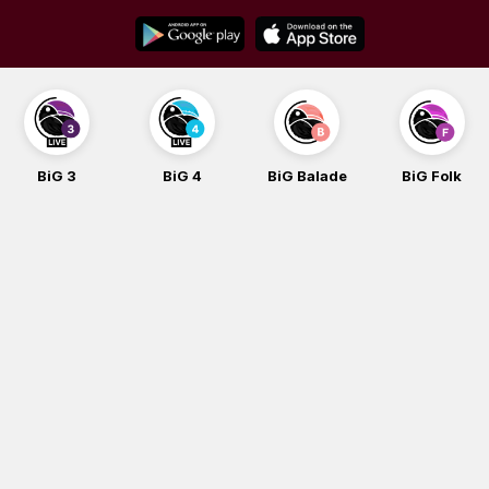
Skip
to
content
BiG 4
BiG Balade
BiG Folk
BiG iG