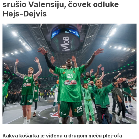
srušio Valensiju, čovek odluke
Hejs-Dejvis
Kakva košarka je viđena u drugom meču plej-ofa