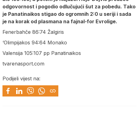
odgovornost i pogodio odlučujući šut za pobedu. Tako
je Panatinaikos stigao do ogromnih 2:0 u seriji i sada
je na korak od plasmana na fajnal-for Evrolige.
Fenerbahče 86:74 Žalgiris
‘Olimpijakos 94:64 Monako
Valensija 105:107 pp Panatinaikos
tvarenasport.com
Podijeli vijest na: