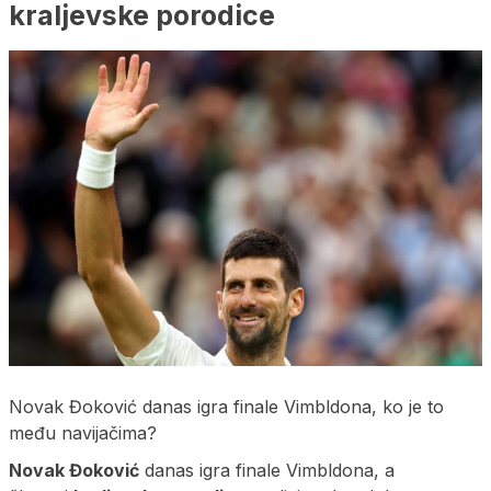
kraljevske porodice
Novak Đoković danas igra finale Vimbldona, ko je to
među navijačima?
Novak Đoković
danas igra finale Vimbldona, a