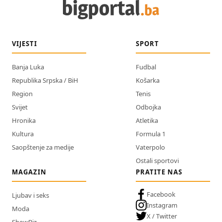
VIJESTI
SPORT
Banja Luka
Fudbal
Republika Srpska / BiH
Košarka
Region
Tenis
Svijet
Odbojka
Hronika
Atletika
Kultura
Formula 1
Saopštenje za medije
Vaterpolo
Ostali sportovi
MAGAZIN
PRATITE NAS
Facebook
Ljubav i seks
Instagram
Moda
X / Twitter