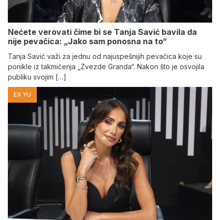
Nećete verovati čime bi se Tanja Savić bavila da
nije pevačica: „Jako sam ponosna na to“
Tanja Savić važi za jednu od najuspešnijih pevačica koje su
ponikle iz takmičenja „Zvezde Granda“. Nakon što je osvojila
publiku svojim […]
EX YU