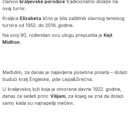
članovi
kraljevske porodice
tradicionalno dolaze na
ovaj turnir.
Kraljica
Elizabeta
lično je bila zaštitnik slavnog teniskog
turnira od 1952. do 2016. godine.
Na svoj 90. rođendan ovu ulogu prepustila je
Kejt
Midlton
.
Međutim, za danas je najavljena posebna poseta – dolazi
budući kralj Engleske, piše Lepa&Srećna.
U kraljevskoj loži koja je otvorena davne 1922. godine,
danas će sedeti princ
Vilijam
, za kojeg se zna da dolazi
samo kada su najnapetiji mečevi.