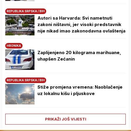
REPUBLIKA SRPSKA / BIH
Autori sa Harvarda: Svi nametnuti
zakoni ništavni, jer visoki predstavnik
nije nikad imao zakonodavna ovlaštenja
HRONIKA
Zaplijenjeno 20 kilograma marihuane,
uhapšen Zećanin
REPUBLIKA SRPSKA / BIH
Stiže promjena vremena: Naoblačenje
uz lokalnu kišu i pljuskove
PRIKAŽI JOŠ VIJESTI