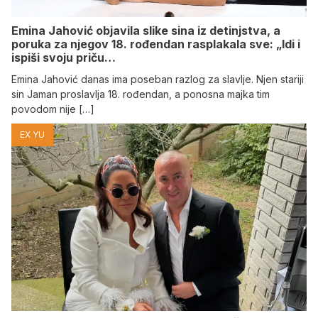
Emina Jahović objavila slike sina iz detinjstva, a
poruka za njegov 18. rođendan rasplakala sve: „Idi i
ispiši svoju priču…
Emina Jahović danas ima poseban razlog za slavlje. Njen stariji
sin Jaman proslavlja 18. rođendan, a ponosna majka tim
povodom nije […]
EX YU