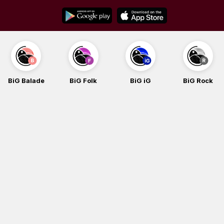
Skip
to
content
BiG Balade
BiG Folk
BiG iG
BiG Rock