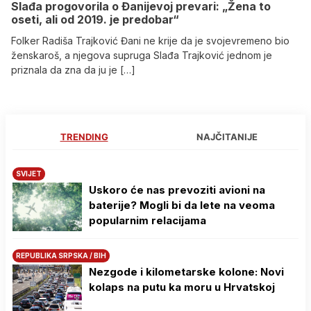
Slađa progovorila o Đanijevoj prevari: „Žena to
oseti, ali od 2019. je predobar“
Folker Radiša Trajković Đani ne krije da je svojevremeno bio
ženskaroš, a njegova supruga Slađa Trajković jednom je
priznala da zna da ju je […]
TRENDING
NAJČITANIJE
SVIJET
Uskoro će nas prevoziti avioni na
baterije? Mogli bi da lete na veoma
popularnim relacijama
REPUBLIKA SRPSKA / BIH
Nezgode i kilometarske kolone: Novi
kolaps na putu ka moru u Hrvatskoj