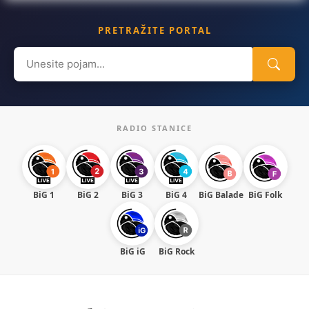
PRETRAŽITE PORTAL
Search
for:
RADIO STANICE
BiG 1
BiG 2
BiG 3
BiG 4
BiG Balade
BiG Folk
BiG iG
BiG Rock