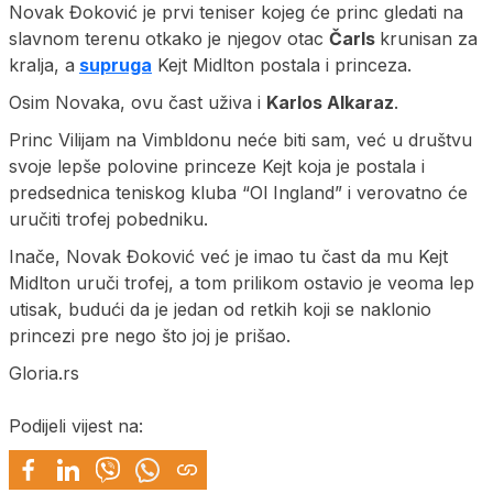
Novak Đoković je prvi teniser kojeg će princ gledati na
slavnom terenu otkako je njegov otac
Čarls
krunisan za
kralja, a
supruga
Kejt Midlton postala i princeza.
Osim Novaka, ovu čast uživa i
Karlos Alkaraz
.
Princ Vilijam na Vimbldonu neće biti sam, već u društvu
svoje lepše polovine princeze Kejt koja je postala i
predsednica teniskog kluba “Ol Ingland” i verovatno će
uručiti trofej pobedniku.
Inače, Novak Đoković već je imao tu čast da mu Kejt
Midlton uruči trofej, a tom prilikom ostavio je veoma lep
utisak, budući da je jedan od retkih koji se naklonio
princezi pre nego što joj je prišao.
Gloria.rs
Podijeli vijest na: