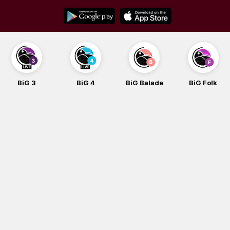
Skip
to
content
BiG 3
BiG 4
BiG Balade
BiG Folk