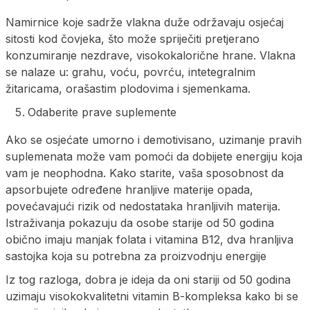
Namirnice koje sadrže vlakna duže održavaju osjećaj
sitosti kod čovjeka, što može spriječiti pretjerano
konzumiranje nezdrave, visokokalorične hrane. Vlakna
se nalaze u: grahu, voću, povrću, intetegralnim
žitaricama, orašastim plodovima i sjemenkama.
Odaberite prave suplemente
Ako se osjećate umorno i demotivisano, uzimanje pravih
suplemenata može vam pomoći da dobijete energiju koja
vam je neophodna. Kako starite, vaša sposobnost da
apsorbujete određene hranljive materije opada,
povećavajući rizik od nedostataka hranljivih materija.
Istraživanja pokazuju da osobe starije od 50 godina
obično imaju manjak folata i vitamina B12, dva hranljiva
sastojka koja su potrebna za proizvodnju energije
Iz tog razloga, dobra je ideja da oni stariji od 50 godina
uzimaju visokokvalitetni vitamin B-kompleksa kako bi se