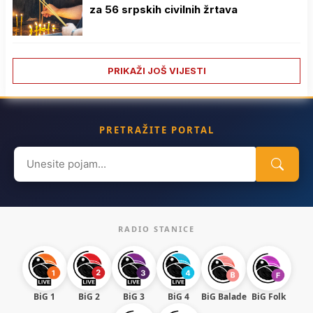
za 56 srpskih civilnih žrtava
PRIKAŽI JOŠ VIJESTI
PRETRAŽITE PORTAL
Search
for:
RADIO STANICE
BiG 1
BiG 2
BiG 3
BiG 4
BiG Balade
BiG Folk