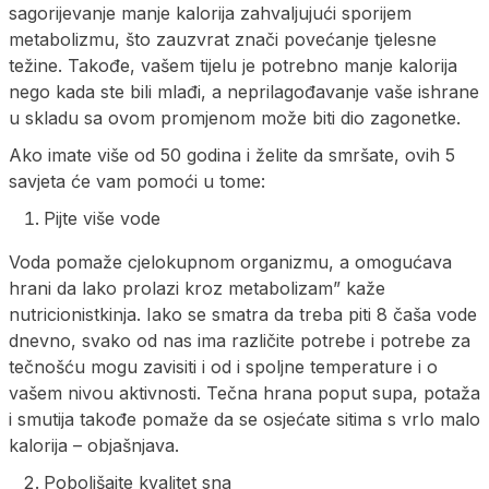
sagorijevanje manje kalorija zahvaljujući sporijem
metabolizmu, što zauzvrat znači povećanje tjelesne
težine. Takođe, vašem tijelu je potrebno manje kalorija
nego kada ste bili mlađi, a neprilagođavanje vaše ishrane
u skladu sa ovom promjenom može biti dio zagonetke.
Ako imate više od 50 godina i želite da smršate, ovih 5
savjeta će vam pomoći u tome:
Pijte više vode
Voda pomaže cjelokupnom organizmu, a omogućava
hrani da lako prolazi kroz metabolizam” kaže
nutricionistkinja. Iako se smatra da treba piti 8 čaša vode
dnevno, svako od nas ima različite potrebe i potrebe za
tečnošću mogu zavisiti i od i spoljne temperature i o
vašem nivou aktivnosti. Tečna hrana poput supa, potaža
i smutija takođe pomaže da se osjećate sitima s vrlo malo
kalorija – objašnjava.
Poboljšajte kvalitet sna