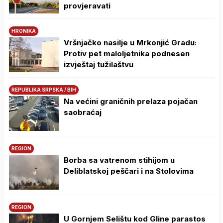
provjeravati
HRONIKA
Vršnjačko nasilje u Mrkonjić Gradu:
Protiv pet maloljetnika podnesen
izvještaj tužilaštvu
REPUBLIKA SRPSKA / BIH
Na većini graničnih prelaza pojačan
saobraćaj
REGION
Borba sa vatrenom stihijom u
Deliblatskoj peščari i na Stolovima
REGION
U Gornjem Selištu kod Gline parastos