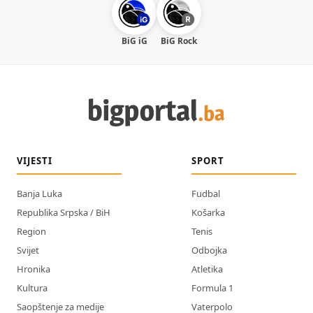
BiG iG
BiG Rock
VIJESTI
SPORT
Banja Luka
Fudbal
Republika Srpska / BiH
Košarka
Region
Tenis
Svijet
Odbojka
Hronika
Atletika
Kultura
Formula 1
Saopštenje za medije
Vaterpolo