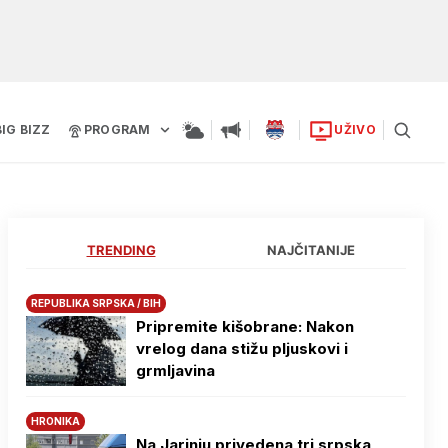
BIG BIZZ
PROGRAM
UŽIVO
TRENDING
NAJČITANIJE
REPUBLIKA SRPSKA / BIH
Pripremite kišobrane: Nakon
vrelog dana stižu pljuskovi i
grmljavina
HRONIKA
Na Јarinju privedena tri srpska