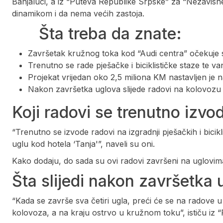
Banjaluci, a iz “Puteva Republike Srpske” za “Nezavisne
dinamikom i da nema većih zastoja.
Šta treba da znate:
Završetak kružnog toka kod “Audi centra” očekuje 
Trenutno se rade pješačke i biciklističke staze te va
Projekat vrijedan oko 2,5 miliona KM nastavljen je
Nakon završetka uglova slijede radovi na kolovozu
Koji radovi se trenutno izvo
“Trenutno se izvode radovi na izgradnji pješačkih i bicikl
uglu kod hotela ‘Tanja'”, naveli su oni.
Kako dodaju, do sada su ovi radovi završeni na uglovi
Šta slijedi nakon završetka 
“Kada se završe sva četiri ugla, preći će se na radove u 
kolovoza, a na kraju ostrvo u kružnom toku”, ističu iz 