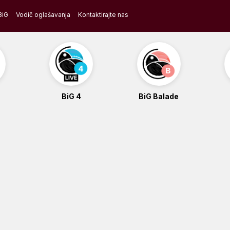
BiG
Vodič oglašavanja
Kontaktirajte nas
BiG 4
BiG Balade