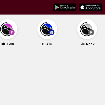
BiG Folk
BiG iG
BiG Rock