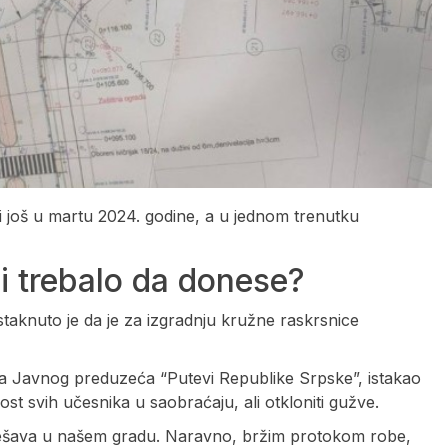
uli još u martu 2024. godine, a u jednom trenutku
 bi trebalo da donese?
taknuto je da je za izgradnju kružne raskrsnice
ra Javnog preduzeća “Putevi Republike Srpske”, istakao
st svih učesnika u saobraćaju, ali otkloniti gužve.
 dešava u našem gradu. Naravno, bržim protokom robe,