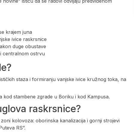
 novine” ističu da se radovi odvijaju predviđenom
se krajem juna
njske ivice raskrsnice
 nakon duge obustave
 i centralnom ostrvu
de?
ističkih staza i formiranju vanjske ivice kružnog toka, na
ma kod stambene zgrade u Boriku i kod Kampusa.
uglova raskrsnice?
zoni kolovoza: oborinska kanalizacija i gornji strojevi
“Puteva RS”.