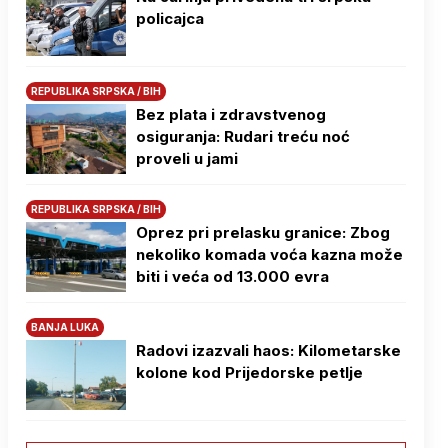
policajca
REPUBLIKA SRPSKA / BIH
Bez plata i zdravstvenog
osiguranja: Rudari treću noć
proveli u jami
REPUBLIKA SRPSKA / BIH
Oprez pri prelasku granice: Zbog
nekoliko komada voća kazna može
biti i veća od 13.000 evra
BANJA LUKA
Radovi izazvali haos: Kilometarske
kolone kod Prijedorske petlje