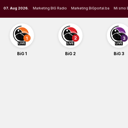
Skip
07. Aug 2026.
Marketing BIG Radio
Marketing BiGportal.ba
Mi smo 
to
content
BiG 1
BiG 2
BiG 3