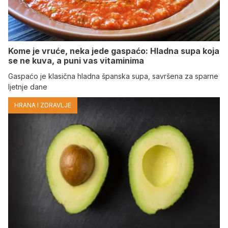
Kome je vruće, neka jede gaspaćo: Hladna supa koja
se ne kuva, a puni vas vitaminima
Gaspaćo je klasična hladna španska supa, savršena za sparne
ljetnje dane
HRANA I ZDRAVLJE