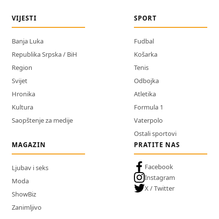
VIJESTI
SPORT
Banja Luka
Fudbal
Republika Srpska / BiH
Košarka
Region
Tenis
Svijet
Odbojka
Hronika
Atletika
Kultura
Formula 1
Saopštenje za medije
Vaterpolo
Ostali sportovi
MAGAZIN
PRATITE NAS
Facebook
Ljubav i seks
Instagram
Moda
X / Twitter
ShowBiz
Zanimljivo