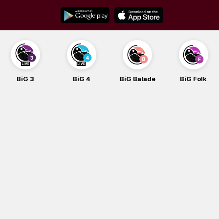
Skip
to
content
BiG 3
BiG 4
BiG Balade
BiG Folk