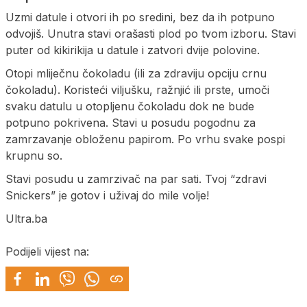
Uzmi datule i otvori ih po sredini, bez da ih potpuno
odvojiš. Unutra stavi orašasti plod po tvom izboru. Stavi
puter od kikirikija u datule i zatvori dvije polovine.
Otopi mliječnu čokoladu (ili za zdraviju opciju crnu
čokoladu). Koristeći viljušku, ražnjić ili prste, umoči
svaku datulu u otopljenu čokoladu dok ne bude
potpuno pokrivena. Stavi u posudu pogodnu za
zamrzavanje obloženu papirom. Po vrhu svake pospi
krupnu so.
Stavi posudu u zamrzivač na par sati. Tvoj “zdravi
Snickers” je gotov i uživaj do mile volje!
Ultra.ba
Podijeli vijest na: