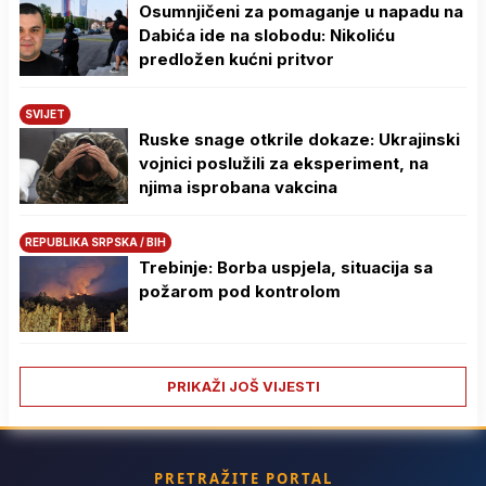
Osumnjičeni za pomaganje u napadu na
Dabića ide na slobodu: Nikoliću
predložen kućni pritvor
SVIJET
Ruske snage otkrile dokaze: Ukrajinski
vojnici poslužili za eksperiment, na
njima isprobana vakcina
REPUBLIKA SRPSKA / BIH
Trebinje: Borba uspjela, situacija sa
požarom pod kontrolom
PRIKAŽI JOŠ VIJESTI
PRETRAŽITE PORTAL