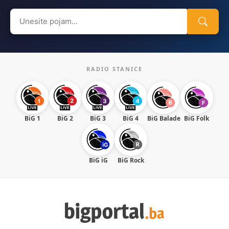
Search
for:
RADIO STANICE
BiG 1
BiG 2
BiG 3
BiG 4
BiG Balade
BiG Folk
BiG iG
BiG Rock