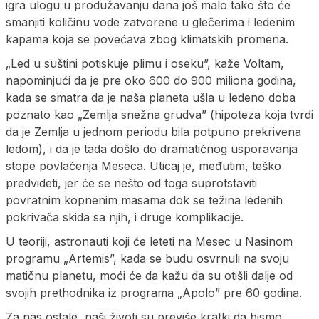
igra ulogu u produžavanju dana još malo tako što će
smanjiti količinu vode zatvorene u glečerima i ledenim
kapama koja se povećava zbog klimatskih promena.
„Led u suštini potiskuje plimu i oseku”, kaže Voltam,
napominjući da je pre oko 600 do 900 miliona godina,
kada se smatra da je naša planeta ušla u ledeno doba
poznato kao „Zemlja snežna grudva” (hipoteza koja tvrdi
da je Zemlja u jednom periodu bila potpuno prekrivena
ledom), i da je tada došlo do dramatičnog usporavanja
stope povlačenja Meseca. Uticaj je, međutim, teško
predvideti, jer će se nešto od toga suprotstaviti
povratnim kopnenim masama dok se težina ledenih
pokrivača skida sa njih, i druge komplikacije.
U teoriji, astronauti koji će leteti na Mesec u Nasinom
programu „Artemis”, kada se budu osvrnuli na svoju
matičnu planetu, moći će da kažu da su otišli dalje od
svojih prethodnika iz programa „Apolo” pre 60 godina.
Za nas ostale, naši životi su previše kratki da bismo