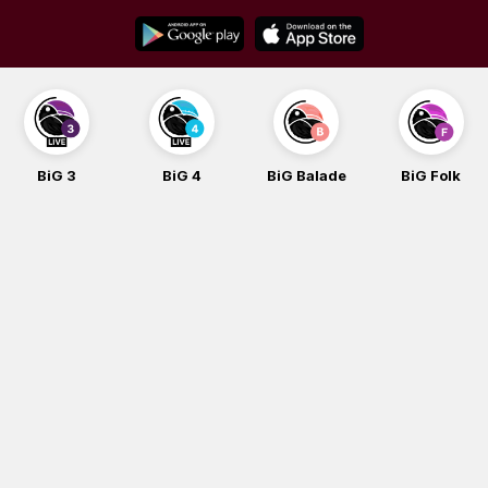
Skip
to
content
BiG 4
BiG Balade
BiG Folk
BiG iG