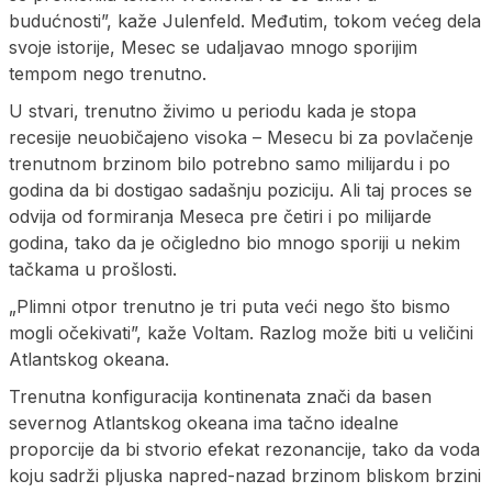
budućnosti”, kaže Julenfeld. Međutim, tokom većeg dela
svoje istorije, Mesec se udaljavao mnogo sporijim
tempom nego trenutno.
U stvari, trenutno živimo u periodu kada je stopa
recesije neuobičajeno visoka – Mesecu bi za povlačenje
trenutnom brzinom bilo potrebno samo milijardu i po
godina da bi dostigao sadašnju poziciju. Ali taj proces se
odvija od formiranja Meseca pre četiri i po milijarde
godina, tako da je očigledno bio mnogo sporiji u nekim
tačkama u prošlosti.
„Plimni otpor trenutno je tri puta veći nego što bismo
mogli očekivati”, kaže Voltam. Razlog može biti u veličini
Atlantskog okeana.
Trenutna konfiguracija kontinenata znači da basen
severnog Atlantskog okeana ima tačno idealne
proporcije da bi stvorio efekat rezonancije, tako da voda
koju sadrži pljuska napred-nazad brzinom bliskom brzini