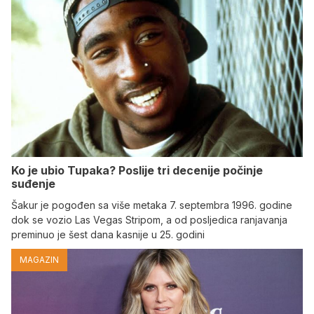
Ko je ubio Tupaka? Poslije tri decenije počinje
suđenje
Šakur je pogođen sa više metaka 7. septembra 1996. godine
dok se vozio Las Vegas Stripom, a od posljedica ranjavanja
preminuo je šest dana kasnije u 25. godini
MAGAZIN