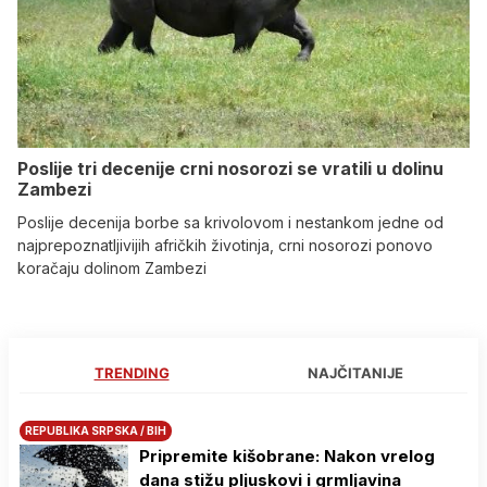
Poslije tri decenije crni nosorozi se vratili u dolinu
Zambezi
Poslije decenija borbe sa krivolovom i nestankom jedne od
najprepoznatljivijih afričkih životinja, crni nosorozi ponovo
koračaju dolinom Zambezi
TRENDING
NAJČITANIJE
REPUBLIKA SRPSKA / BIH
Pripremite kišobrane: Nakon vrelog
dana stižu pljuskovi i grmljavina