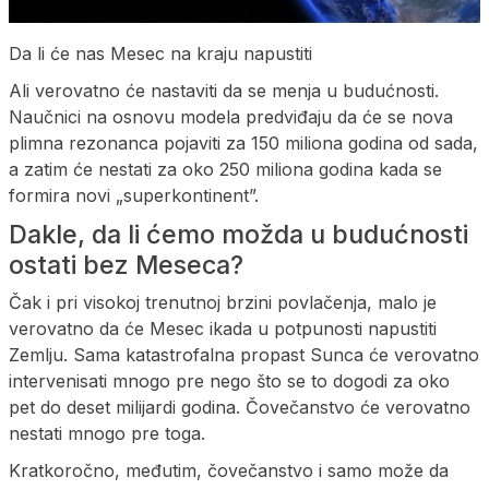
Da li će nas Mesec na kraju napustiti
Ali verovatno će nastaviti da se menja u budućnosti.
Naučnici na osnovu modela predviđaju da će se nova
plimna rezonanca pojaviti za 150 miliona godina od sada,
a zatim će nestati za oko 250 miliona godina kada se
formira novi „superkontinent”.
Dakle, da li ćemo možda u budućnosti
ostati bez Meseca?
Čak i pri visokoj trenutnoj brzini povlačenja, malo je
verovatno da će Mesec ikada u potpunosti napustiti
Zemlju. Sama katastrofalna propast Sunca će verovatno
intervenisati mnogo pre nego što se to dogodi za oko
pet do deset milijardi godina. Čovečanstvo će verovatno
nestati mnogo pre toga.
Kratkoročno, međutim, čovečanstvo i samo može da