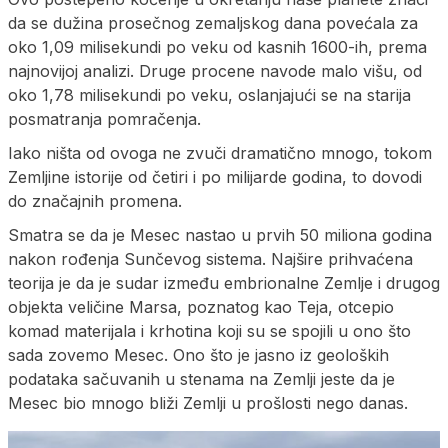
da se dužina prosečnog zemaljskog dana povećala za
oko 1,09 milisekundi po veku od kasnih 1600-ih, prema
najnovijoj analizi. Druge procene navode malo višu, od
oko 1,78 milisekundi po veku, oslanjajući se na starija
posmatranja pomračenja.
Iako ništa od ovoga ne zvuči dramatično mnogo, tokom
Zemljine istorije od četiri i po milijarde godina, to dovodi
do značajnih promena.
Smatra se da je Mesec nastao u prvih 50 miliona godina
nakon rođenja Sunčevog sistema. Najšire prihvaćena
teorija je da je sudar između embrionalne Zemlje i drugog
objekta veličine Marsa, poznatog kao Teja, otcepio
komad materijala i krhotina koji su se spojili u ono što
sada zovemo Mesec. Ono što je jasno iz geoloških
podataka sačuvanih u stenama na Zemlji jeste da je
Mesec bio mnogo bliži Zemlji u prošlosti nego danas.