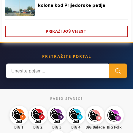
kolone kod Prijedorske petlje
PRIKAŽI JOŠ VIJESTI
PRETRAŽITE PORTAL
Search
for:
RADIO STANICE
BiG 1
BiG 2
BiG 3
BiG 4
BiG Balade
BiG Folk