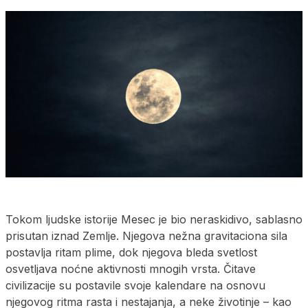
Tokom ljudske istorije Mesec je bio neraskidivo, sablasno
prisutan iznad Zemlje. Njegova nežna gravitaciona sila
postavlja ritam plime, dok njegova bleda svetlost
osvetljava noćne aktivnosti mnogih vrsta. Čitave
civilizacije su postavile svoje kalendare na osnovu
njegovog ritma rasta i nestajanja, a neke životinje – kao