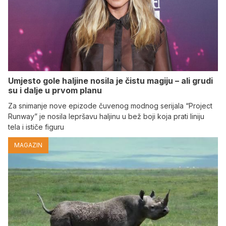
Umjesto gole haljine nosila je čistu magiju – ali grudi
su i dalje u prvom planu
Za snimanje nove epizode čuvenog modnog serijala “Project
Runway” je nosila lepršavu haljinu u bež boji koja prati liniju
tela i ističe figuru
MAGAZIN