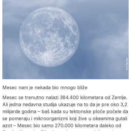
Mesec nam je nekada bio mnogo bliže
Mesec se trenutno nalazi 384.400 kilometara od Zemlje.
Ali jedna nedavna studija ukazuje na to da je pre oko 3,2
milijarde godina – baš kada su tektonske ploče počele da
se pomeraju i mikroorganizmi koji žive u okeanima gutali
azot – Mesec bio samo 270.000 kilometara daleko od