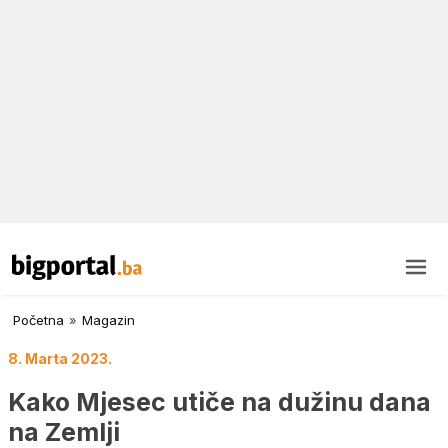
Početna
»
Magazin
8. Marta 2023.
Kako Mjesec utiče na dužinu dana
na Zemlji