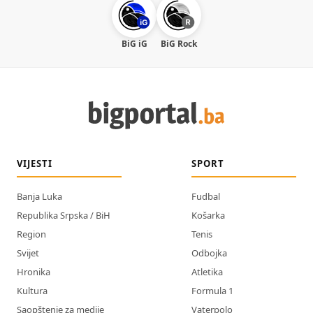
BiG iG
BiG Rock
VIJESTI
SPORT
Banja Luka
Fudbal
Republika Srpska / BiH
Košarka
Region
Tenis
Svijet
Odbojka
Hronika
Atletika
Kultura
Formula 1
Saopštenje za medije
Vaterpolo