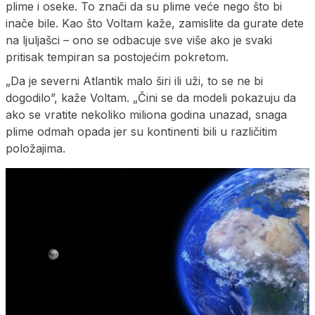
plime i oseke. To znači da su plime veće nego što bi
inače bile. Kao što Voltam kaže, zamislite da gurate dete
na ljuljašci – ono se odbacuje sve više ako je svaki
pritisak tempiran sa postojećim pokretom.
„Da je severni Atlantik malo širi ili uži, to se ne bi
dogodilo”, kaže Voltam. „Čini se da modeli pokazuju da
ako se vratite nekoliko miliona godina unazad, snaga
plime odmah opada jer su kontinenti bili u različitim
položajima.