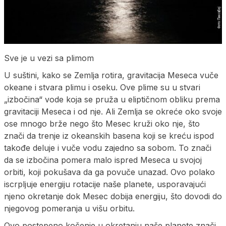
Sve je u vezi sa plimom
U suštini, kako se Zemlja rotira, gravitacija Meseca vuče
okeane i stvara plimu i oseku. Ove plime su u stvari
„izbočina“ vode koja se pruža u eliptičnom obliku prema
gravitaciji Meseca i od nje. Ali Zemlja se okreće oko svoje
ose mnogo brže nego što Mesec kruži oko nje, što
znači da trenje iz okeanskih basena koji se kreću ispod
takođe deluje i vuče vodu zajedno sa sobom. To znači
da se izbočina pomera malo ispred Meseca u svojoj
orbiti, koji pokušava da ga povuče unazad. Ovo polako
iscrpljuje energiju rotacije naše planete, usporavajući
njeno okretanje dok Mesec dobija energiju, što dovodi do
njegovog pomeranja u višu orbitu.
Ovo postepeno kočenje u okretanju naše planete znači