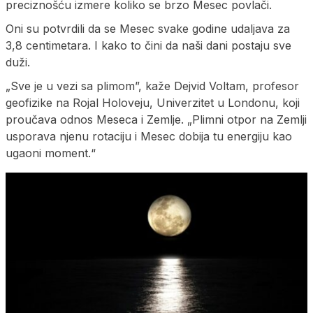
preciznošću izmere koliko se brzo Mesec povlači.
Oni su potvrdili da se Mesec svake godine udaljava za
3,8 centimetara. I kako to čini da naši dani postaju sve
duži.
„Sve je u vezi sa plimom”, kaže Dejvid Voltam, profesor
geofizike na Rojal Holoveju, Univerzitet u Londonu, koji
proučava odnos Meseca i Zemlje. „Plimni otpor na Zemlji
usporava njenu rotaciju i Mesec dobija tu energiju kao
ugaoni moment.“