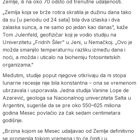
Zemlje, ili na oko 70 odsto od trenutne udaljenosti.
„Zemlja koja se brže rotira skratila je dužinu dana tako
da su [u periodu od 24 sata] bila dva izlaska i dva
zalaska sunca, a ne samo po jedan kao danas”, kaže
Tom Julenfeld, geofizičar koji je vodio studiju na
Univerzitetu „Fridrih Šiler” u Jeni, u Nemačkoj. „Ovo je
možda smanjilo temperaturnu razliku između dana i
noći, a možda i uticalo na biohemiju fotosintetskih
organizama.”
Međutim, studije poput njegove otkrivaju da ni stopa
lunarne recesije nije bila konstantna – ona se vremenom
ubrzavala i usporavala. Jedna studija Vanine Lope de
Azarević, geologa sa Nacionalnog univerziteta Salta u
Argentini, sugeriše da se pre oko 550–625 miliona
godina Mesec povlačio za čak sedam centimetara
godišnje.
„Brzina kojom se Mesec udaljavao od Zemlje definitivno
se promenila tokom vremena i to će činiti i u