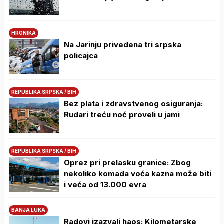
HRONIKA
Na Јarinju privedena tri srpska
policajca
REPUBLIKA SRPSKA / BIH
Bez plata i zdravstvenog osiguranja:
Rudari treću noć proveli u jami
REPUBLIKA SRPSKA / BIH
Oprez pri prelasku granice: Zbog
nekoliko komada voća kazna može biti
i veća od 13.000 evra
BANJA LUKA
Radovi izazvali haos: Kilometarske