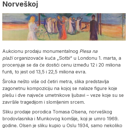
Norveškoj
Aukcionu prodaju monumentalnog
Plesa na
plaži
organizovaće kuća „Sotbi“ u Londonu 1. marta, a
procenjuje se da će dostići cenu između 12 i 20 miliona
funti, to jest od 13,5 i 22,5 miliona evra.
Široka nešto više od četiri metra, slika predstavlja
zagonetnu kompoziciju na kojoj se nalaze figure koje
plešu i dve najveće umetnikove ljubavi – veze koje su se
završile tragedijom i slomljenim srcem.
Sliku prodaje porodica Tomasa Olsena, norveškog
brodovlasnika i Munkovog komšije, koji je umro 1969.
godine. Olsen je sliku kupio u Oslu 1934, samo nekoliko