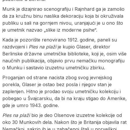
Munk je dizajnirao scenografiju i Rajnhard ga je zamolio
da za kružnu binu naslika dekoraciju koja bi okruživala
publiku u sali na gornjem nivou, uranjajući je u ono što
je umetnik nazvao „slike iz moderne psihe“.
Kada je pozorište renovirano 1912. godine, paneli su
razdvojeni i
Ples na plaži
je kupio Glaser, direktor
Berlinske državne umetničke biblioteke, koji je, osim više
naučnih publikacija, objavio prvu nemačku monografiju
o Munku i sastavio izuzetnu umetničku zbirku.
Proganjan od strane nacista zbog svog jevrejskog
porekla, Glaser je ostao bez posla i njegov stan je
zaplenjen. Hitno je prodao svoju umetničku kolekciju i
pobegao u Švajcarsku, da bi na kraju stigao do Amerike,
gde je umro 1943. godine.
Ples na plaži
bio je deo Olsenove izuzetne kolekcije od
oko 30 Munkovih dela. Nakon što je Britanija objavila rat
Nemačkoj, sakrio ih je u zabačenoj štali u norveškoj