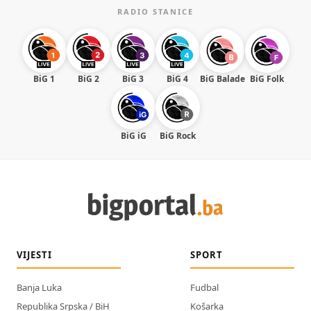
RADIO STANICE
BiG 1
BiG 2
BiG 3
BiG 4
BiG Balade
BiG Folk
BiG iG
BiG Rock
VIJESTI
SPORT
Banja Luka
Fudbal
Republika Srpska / BiH
Košarka