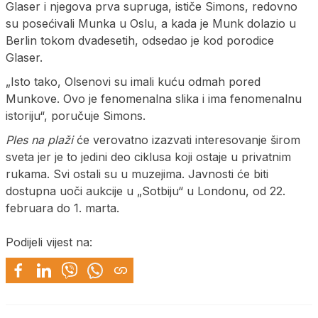
Glaser i njegova prva supruga, ističe Simons, redovno
su posećivali Munka u Oslu, a kada je Munk dolazio u
Berlin tokom dvadesetih, odsedao je kod porodice
Glaser.
„Isto tako, Olsenovi su imali kuću odmah pored
Munkove. Ovo je fenomenalna slika i ima fenomenalnu
istoriju“, poručuje Simons.
Ples na plaži
će verovatno izazvati interesovanje širom
sveta jer je to jedini deo ciklusa koji ostaje u privatnim
rukama. Svi ostali su u muzejima. Javnosti će biti
dostupna uoči aukcije u „Sotbiju“ u Londonu, od 22.
februara do 1. marta.
Podijeli vijest na: