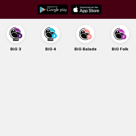
Skip
to
content
BiG 3
BiG 4
BiG Balade
BiG Folk