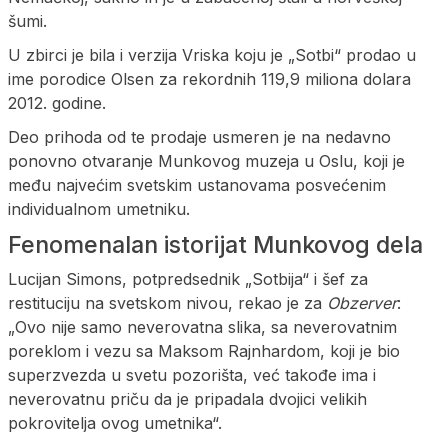
šumi.
U zbirci je bila i verzija Vriska koju je „Sotbi“ prodao u
ime porodice Olsen za rekordnih 119,9 miliona dolara
2012. godine.
Deo prihoda od te prodaje usmeren je na nedavno
ponovno otvaranje Munkovog muzeja u Oslu, koji je
među najvećim svetskim ustanovama posvećenim
individualnom umetniku.
Fenomenalan istorijat Munkovog dela
Lucijan Simons, potpredsednik „Sotbija“ i šef za
restituciju na svetskom nivou, rekao je za
Obzerver
:
„Ovo nije samo neverovatna slika, sa neverovatnim
poreklom i vezu sa Maksom Rajnhardom, koji je bio
superzvezda u svetu pozorišta, već takođe ima i
neverovatnu priču da je pripadala dvojici velikih
pokrovitelja ovog umetnika“.