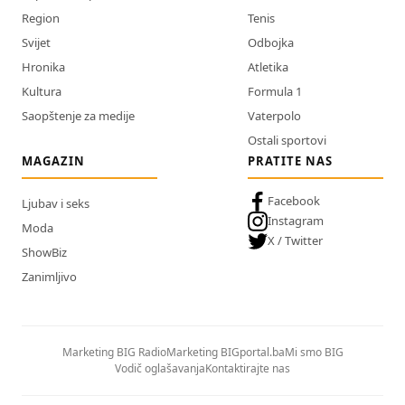
Region
Tenis
Svijet
Odbojka
Hronika
Atletika
Kultura
Formula 1
Saopštenje za medije
Vaterpolo
Ostali sportovi
MAGAZIN
PRATITE NAS
Facebook
Ljubav i seks
Instagram
Moda
X / Twitter
ShowBiz
Zanimljivo
Marketing BIG Radio
Marketing BIGportal.ba
Mi smo BIG
Vodič oglašavanja
Kontaktirajte nas