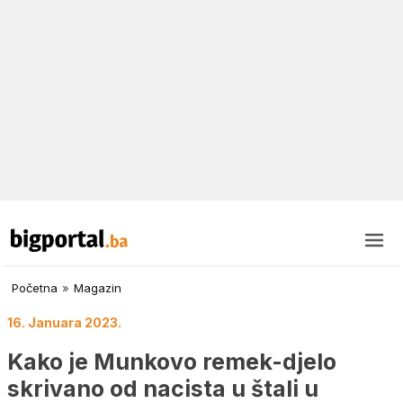
Početna
»
Magazin
16. Januara 2023.
Kako je Munkovo remek-djelo
skrivano od nacista u štali u