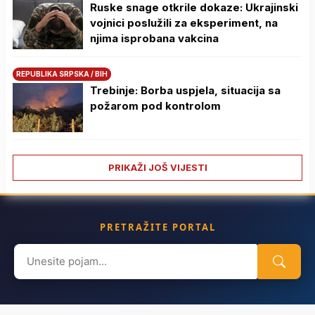
Ruske snage otkrile dokaze: Ukrajinski
vojnici poslužili za eksperiment, na
njima isprobana vakcina
REPUBLIKA SRPSKA / BIH
Trebinje: Borba uspjela, situacija sa
požarom pod kontrolom
PRIKAŽI JOŠ VIJESTI
PRETRAŽITE PORTAL
Search
for: