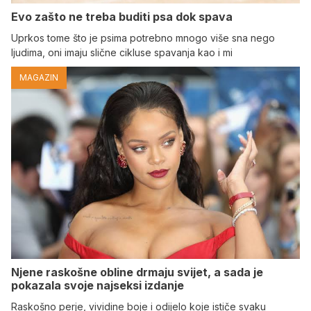
Evo zašto ne treba buditi psa dok spava
Uprkos tome što je psima potrebno mnogo više sna nego
ljudima, oni imaju slične cikluse spavanja kao i mi
MAGAZIN
Njene raskošne obline drmaju svijet, a sada je
pokazala svoje najseksi izdanje
Raskošno perje, vividine boje i odijelo koje ističe svaku