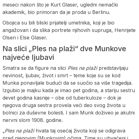
meseci nakon što je Kurt Glaser, ugledni nemački
akademik, bio primoran da je proda u Berlinu.
Obojica su bili bliski prijatelji umetnika, koji je bio
angažovan i da slika portrete njihovih supruga, Henrijete
Olsen i Else Glaser.
Na slici „Ples na plaži“ dve Munkove
najveće ljubavi
Smatra se da figure na slici
Ples na plaži
predstavljaju
nevinost, ljubav, život i smrt – teme koje su se kod
Munka ponavljale budući da se suočio sa više tragedija.
Izgubio je majku kada je imao pet godina, a stariju sestru
devet godina kasnije – obe od tuberkuloze – dok je
njegova druga sestra provela veći deo svog života u
bolnici za duševne bolesti. I sam Munk doživeo je akutni
nervni slom 1908. godine.
„
Ples na plaži
hvata taj osećaj života koji se odigrava
pred njegovim (Munkovim) očima. Time su uhvaćeni i