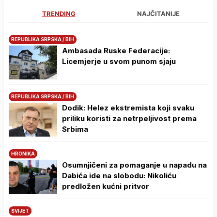
TRENDING
NAJČITANIJE
REPUBLIKA SRPSKA / BIH
Ambasada Ruske Federacije:
Licemjerje u svom punom sjaju
REPUBLIKA SRPSKA / BIH
Dodik: Helez ekstremista koji svaku
priliku koristi za netrpeljivost prema
Srbima
HRONIKA
Osumnjičeni za pomaganje u napadu na
Dabića ide na slobodu: Nikoliću
predložen kućni pritvor
SVIJET