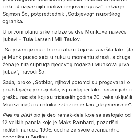
neki od najvažnijih motiva njegovog opusa“, rekao je
Sajmon Šo, potpredsednik „Sotbijevog“ njujorškog
ogranka.
U prvom planu slike nalaze se dve Munkove najveće
ljubavi – Tula Larsen i Mili Taulov.
„Sa prvom je imao burnu aferu koja se završila tako što
je Munk pucao sebi u ruku u momentu strasti, a druga
žena je bila supruga njegovog rođaka i Munkova prva
ljubav“, navodi Šo.
Sada, preko „Sotbija“, njihovi potomci su pregovarali o
predstojećoj prodaji dela, ispravljajući tako barem jednu
grešku nacista koji su tridesetih godina 20. veka uključili
Munka među umetnike zabranjene kao „degenerisane“.
Ples na plaži
bio je deo remek-dela koje se sastojalo od
12 velikih panela koje je Maks Rajnhard, pozorišni
reditelj, naručio 1906. godine za svoje avangardno
pozorište u Berlinu.