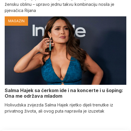
žensku oblinu – upravo jednu takvu kombinaciju nosila je
pjevačica Rijana
MAGAZIN
Salma Hajek sa ćerkom ide i na koncerte i u šoping:
Ona me održava mladom
Holivudska zvijezda Salma Hajek rijetko dijeli trenutke iz
privatnog života, ali ovog puta napravila je izuzetak