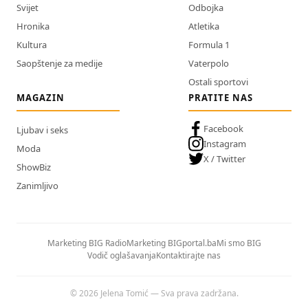
Svijet
Odbojka
Hronika
Atletika
Kultura
Formula 1
Saopštenje za medije
Vaterpolo
Ostali sportovi
MAGAZIN
PRATITE NAS
Facebook
Ljubav i seks
Instagram
Moda
X / Twitter
ShowBiz
Zanimljivo
Marketing BIG Radio
Marketing BIGportal.ba
Mi smo BIG
Vodič oglašavanja
Kontaktirajte nas
© 2026 Jelena Tomić — Sva prava zadržana.