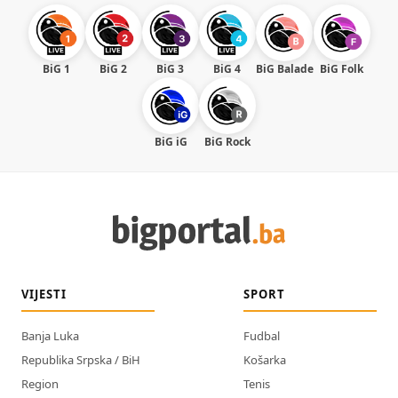
BiG 1
BiG 2
BiG 3
BiG 4
BiG Balade
BiG Folk
BiG iG
BiG Rock
VIJESTI
SPORT
Banja Luka
Fudbal
Republika Srpska / BiH
Košarka
Region
Tenis