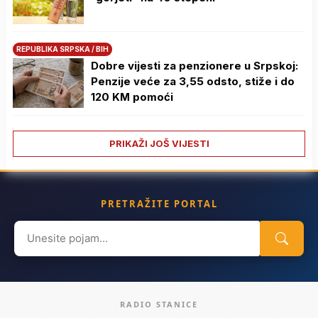
REPUBLIKA SRPSKA / BIH
Dobre vijesti za penzionere u Srpskoj:
Penzije veće za 3,55 odsto, stiže i do
120 KM pomoći
PRIKAŽI JOŠ VIJESTI
PRETRAŽITE PORTAL
Search
for:
RADIO STANICE