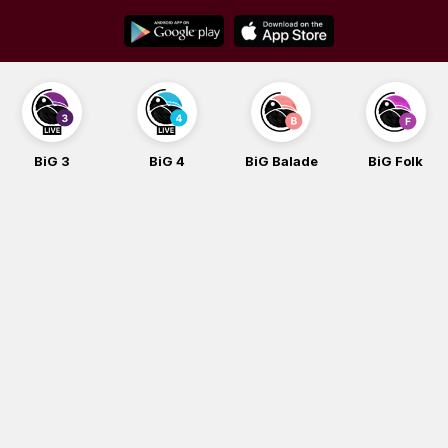
Skip
to
content
BiG 3
BiG 4
BiG Balade
BiG Folk