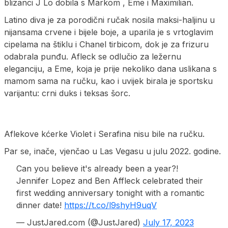
blizanci J Lo dobila s Markom , Eme i Maximilian.
Latino diva je za porodični ručak nosila maksi-haljinu u
nijansama crvene i bijele boje, a uparila je s vrtoglavim
cipelama na štiklu i Chanel tirbicom, dok je za frizuru
odabrala punđu. Afleck se odlučio za ležernu
eleganciju, a Eme, koja je prije nekoliko dana uslikana s
mamom sama na ručku, kao i uvijek birala je sportsku
varijantu: crni duks i teksas šorc.
Aflekove kćerke Violet i Serafina nisu bile na ručku.
Par se, inače, vjenčao u Las Vegasu u julu 2022. godine.
Can you believe it's already been a year?!
Jennifer Lopez and Ben Affleck celebrated their
first wedding anniversary tonight with a romantic
dinner date!
https://t.co/l9shyH9uqV
— JustJared.com (@JustJared)
July 17, 2023