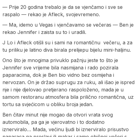
— Prije 20 godina trebalo je da se vjenčamo i sve se
raspalo — rekao je Afleck, svojevremeno.
— Ma, idemo u Vegas i vjenčavamo se večeras — Ben je
rekao Jennifer i zaista su to i uradili.
J Lo i Afleck otišli su i sami na romantičnu večeru, a za
tu priliku je latino diva birala prelijepu bijelu mini-haljinu.
Ono što je mnogima privuklo pažnju jeste to što je
Jennifer sve vrijeme bila nasmijana i rado pozirala
paparacima, dok je Ben bio vidno bez osmijeha i
nervozan. On je držao suprugu za ruku, ali išao je ispred
nje i nije djelovao pretjerano raspoloženo, mada je u
samom restoranu atmosfera bila prilično romantična, uz
tortu sa svjećicom u obliku broja jedan.
Ben čitav minut nije mogao da otvori vrata svog
automobila, pa ga je vjerovatno i to dodatno
iznerviralo… Mada, većinu ljudi bi iznerviralo prisustvo
paparaca na proslavi ili makar i samo običnoj večeri s