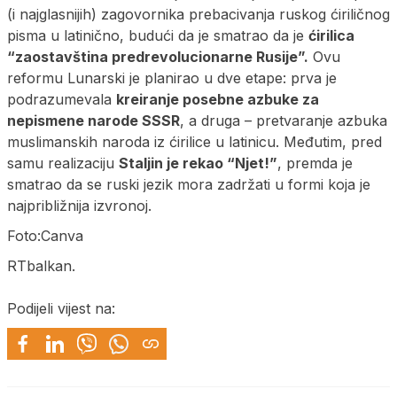
(i najglasnijih) zagovornika prebacivanja ruskog ćiriličnog
pisma u latinično, budući da je smatrao da je
ćirilica
“zaostavština predrevolucionarne Rusije”.
Ovu
reformu Lunarski je planirao u dve etape: prva je
podrazumevala
kreiranje posebne azbuke za
nepismene narode SSSR
, a druga – pretvaranje azbuka
muslimanskih naroda iz ćirilice u latinicu. Međutim, pred
samu realizaciju
Staljin je rekao “Njet!”
, premda je
smatrao da se ruski jezik mora zadržati u formi koja je
najpribližnija izvronoj.
Foto:Canva
RTbalkan.
Podijeli vijest na: