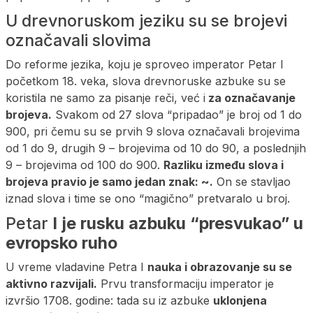
U drevnoruskom jeziku su se brojevi
označavali slovima
Do reforme jezika, koju je sproveo imperator Petar I
početkom 18. veka, slova drevnoruske azbuke su se
koristila ne samo za pisanje reči, već i
za označavanje
brojeva.
Svakom od 27 slova “pripadao” je broj od 1 do
900, pri čemu su se prvih 9 slova označavali brojevima
od 1 do 9, drugih 9 – brojevima od 10 do 90, a poslednjih
9 – brojevima od 100 do 900.
Razliku između slova i
brojeva pravio je samo jedan znak: ~.
On se stavljao
iznad slova i time se ono “magično” pretvaralo u broj.
Petar
I je rusku azbuku “presvukao” u
evropsko ruho
U vreme vladavine Petra I
nauka i obrazovanje su se
aktivno razvijali.
Prvu transformaciju imperator je
izvršio 1708. godine: tada su iz azbuke
uklonjena