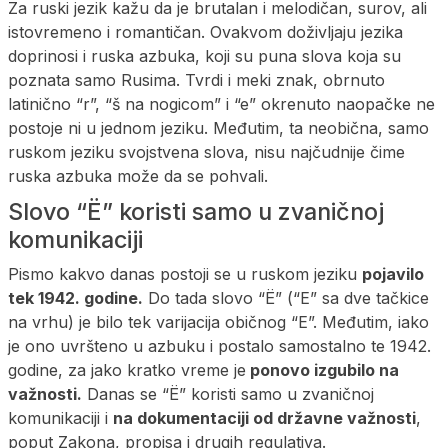
Za ruski jezik kažu da je brutalan i melodičan, surov, ali
istovremeno i romantičan. Ovakvom doživljaju jezika
doprinosi i ruska azbuka, koji su puna slova koja su
poznata samo Rusima. Tvrdi i meki znak, obrnuto
latinično “r”, “š na nogicom” i “e” okrenuto naopačke ne
postoje ni u jednom jeziku. Međutim, ta neobična, samo
ruskom jeziku svojstvena slova, nisu najčudnije čime
ruska azbuka može da se pohvali.
Slovo “Ё” koristi samo u zvaničnoj
komunikaciji
Pismo kakvo danas postoji se u ruskom jeziku
pojavilo
tek 1942. godine.
Do tada slovo “Ё” (“E” sa dve tačkice
na vrhu) je bilo tek varijacija običnog “E”. Međutim, iako
je ono uvršteno u azbuku i postalo samostalno te 1942.
godine, za jako kratko vreme je
ponovo izgubilo na
važnosti.
Danas se “Ё” koristi samo u zvaničnoj
komunikaciji i
na dokumentaciji od državne važnosti
,
poput Zakona, propisa i drugih regulativa.