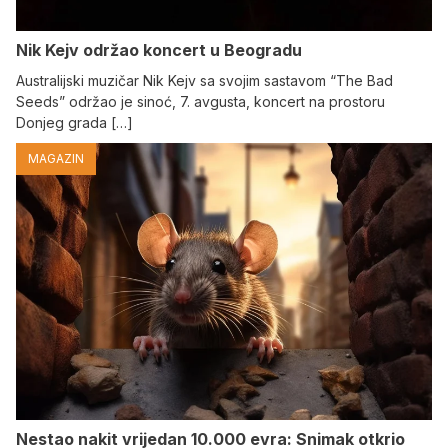
Nik Kejv održao koncert u Beogradu
Australijski muzičar Nik Kejv sa svojim sastavom “The Bad
Seeds” održao je sinoć, 7. avgusta, koncert na prostoru
Donjeg grada […]
MAGAZIN
Nestao nakit vrijedan 10.000 evra: Snimak otkrio