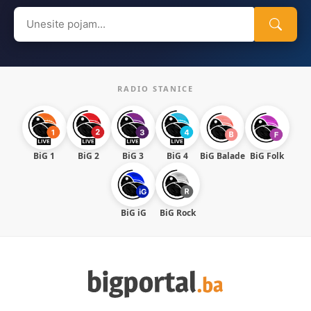
Search
for:
RADIO STANICE
BiG 1
BiG 2
BiG 3
BiG 4
BiG Balade
BiG Folk
BiG iG
BiG Rock