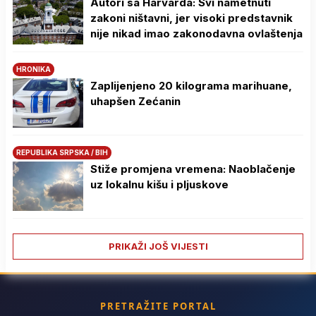
Autori sa Harvarda: Svi nametnuti
zakoni ništavni, jer visoki predstavnik
nije nikad imao zakonodavna ovlaštenja
HRONIKA
Zaplijenjeno 20 kilograma marihuane,
uhapšen Zećanin
REPUBLIKA SRPSKA / BIH
Stiže promjena vremena: Naoblačenje
uz lokalnu kišu i pljuskove
PRIKAŽI JOŠ VIJESTI
PRETRAŽITE PORTAL