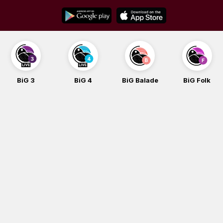
Skip
to
content
BiG 3
BiG 4
BiG Balade
BiG Folk