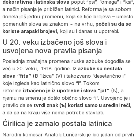
dekorativna i latinska slova
poput “psi”, “omega” i “ksi”,
a način pisanja je približen latinici. Reforma je sa sobom
donela još jednu promenu, koja se tiče brojeva – umesto
pomenutih slova sa znakom ~ na vrhu,
počeli su da se
koriste arapski brojevi
, koji su i danas u upotrebi.
U 20. veku izbačeno još slova i
usvojena nova pravila pisanja
Poslednja značajna promena ruske azbuke dogodila se
već u 20. veku, 1918. godine.
Iz azbuke su nestala
slova
“fita”
(Ѳ), “ižica” (Ѵ) i takozvano “deseterično i”
koje izgleda kao latinično slovo “i”. Tokom
reforme
izbačeno je iz upotrebe i slovo “jat”
(ѣ), a
njemu na smenu je došlo obično slovo “i”. Usvojeno je i
pravilo da se
tvrdi znak (ъ) koristi samo u sredini reči
,
a da ga na kraju više nema potrebe stavljati.
Ćirilica je zamalo postala latinica
Narodni komesar Anatolij Lunčarski je bio jedan od prvih