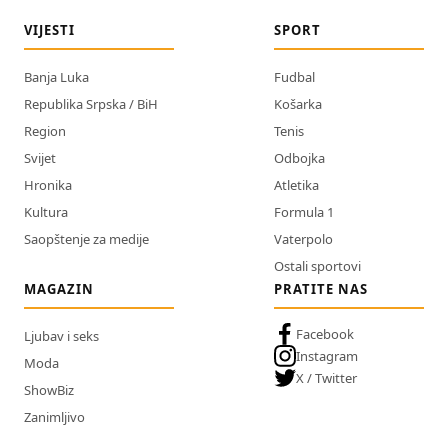
VIJESTI
SPORT
Banja Luka
Fudbal
Republika Srpska / BiH
Košarka
Region
Tenis
Svijet
Odbojka
Hronika
Atletika
Kultura
Formula 1
Saopštenje za medije
Vaterpolo
Ostali sportovi
MAGAZIN
PRATITE NAS
Facebook
Ljubav i seks
Instagram
Moda
X / Twitter
ShowBiz
Zanimljivo