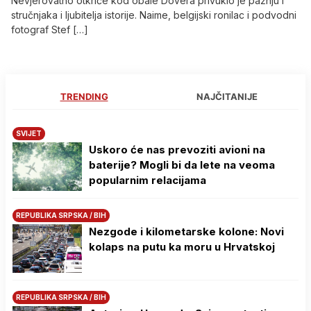
Nevjerovatno otkriće kod obale Dovera privuklo je pažnju i
stručnjaka i ljubitelja istorije. Naime, belgijski ronilac i podvodni
fotograf Stef […]
TRENDING
NAJČITANIJE
SVIJET
Uskoro će nas prevoziti avioni na
baterije? Mogli bi da lete na veoma
popularnim relacijama
REPUBLIKA SRPSKA / BIH
Nezgode i kilometarske kolone: Novi
kolaps na putu ka moru u Hrvatskoj
REPUBLIKA SRPSKA / BIH