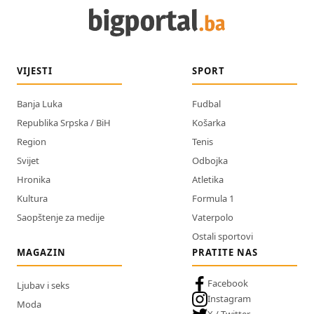
VIJESTI
SPORT
Banja Luka
Fudbal
Republika Srpska / BiH
Košarka
Region
Tenis
Svijet
Odbojka
Hronika
Atletika
Kultura
Formula 1
Saopštenje za medije
Vaterpolo
Ostali sportovi
MAGAZIN
PRATITE NAS
Facebook
Ljubav i seks
Instagram
Moda