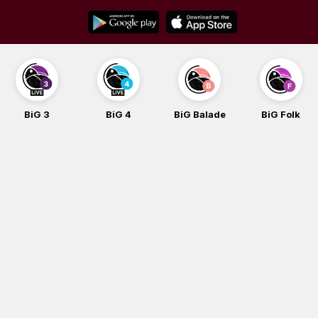
Skip
to
content
BiG 3
BiG 4
BiG Balade
BiG Folk