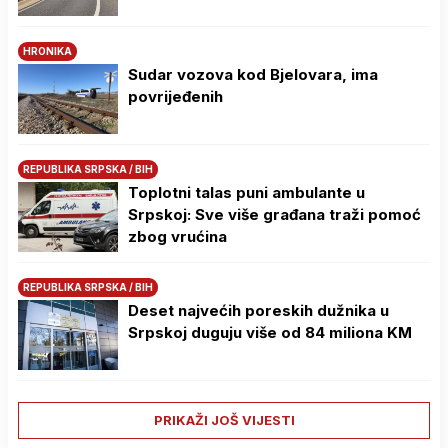
HRONIKA
Sudar vozova kod Bjelovara, ima
povrijeđenih
REPUBLIKA SRPSKA / BIH
Toplotni talas puni ambulante u
Srpskoj: Sve više građana traži pomoć
zbog vrućina
REPUBLIKA SRPSKA / BIH
Deset najvećih poreskih dužnika u
Srpskoj duguju više od 84 miliona KM
PRIKAŽI JOŠ VIJESTI