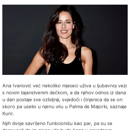
Ana Ivanović već nekoliko mjeseci uživa u ljubavnoj vezi
s novim tajanstvenim dečkom, a da njihov odnos iz dana
u dan postaje sve ozbiljniji, svjedoči i činjenica da se on
skoro pa uselio u njenu vilu u Palma de Majorki, saznaje
Kurir.
Njih dvoje savršeno funkcionišu kao par, pa su se