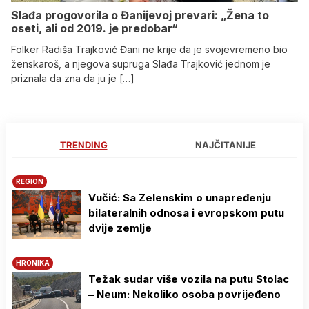
Slađa progovorila o Đanijevoj prevari: „Žena to
oseti, ali od 2019. je predobar“
Folker Radiša Trajković Đani ne krije da je svojevremeno bio
ženskaroš, a njegova supruga Slađa Trajković jednom je
priznala da zna da ju je […]
TRENDING
NAJČITANIJE
REGION
Vučić: Sa Zelenskim o unapređenju
bilateralnih odnosa i evropskom putu
dvije zemlje
HRONIKA
Težak sudar više vozila na putu Stolac
– Neum: Nekoliko osoba povrijeđeno