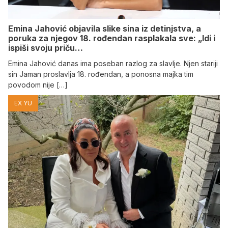
Emina Jahović objavila slike sina iz detinjstva, a
poruka za njegov 18. rođendan rasplakala sve: „Idi i
ispiši svoju priču…
Emina Jahović danas ima poseban razlog za slavlje. Njen stariji
sin Jaman proslavlja 18. rođendan, a ponosna majka tim
povodom nije […]
EX YU