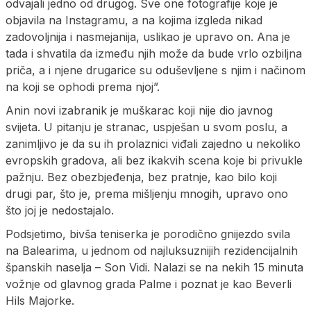
odvajali jedno od drugog. Sve one fotografije koje je
objavila na Instagramu, a na kojima izgleda nikad
zadovoljnija i nasmejanija, uslikao je upravo on. Ana je
tada i shvatila da između njih može da bude vrlo ozbiljna
priča, a i njene drugarice su oduševljene s njim i načinom
na koji se ophodi prema njoj”.
Anin novi izabranik je muškarac koji nije dio javnog
svijeta. U pitanju je stranac, uspješan u svom poslu, a
zanimljivo je da su ih prolaznici viđali zajedno u nekoliko
evropskih gradova, ali bez ikakvih scena koje bi privukle
pažnju. Bez obezbjeđenja, bez pratnje, kao bilo koji
drugi par, što je, prema mišljenju mnogih, upravo ono
što joj je nedostajalo.
Podsjetimo, bivša teniserka je porodično gnijezdo svila
na Balearima, u jednom od najluksuznijih rezidencijalnih
španskih naselja – Son Vidi. Nalazi se na nekih 15 minuta
vožnje od glavnog grada Palme i poznat je kao Beverli
Hils Majorke.