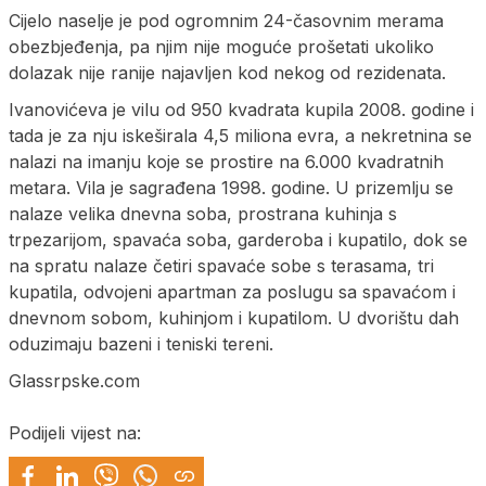
Cijelo naselje je pod ogromnim 24-časovnim merama
obezbjeđenja, pa njim nije moguće prošetati ukoliko
dolazak nije ranije najavljen kod nekog od rezidenata.
Ivanovićeva je vilu od 950 kvadrata kupila 2008. godine i
tada je za nju iskeširala 4,5 miliona evra, a nekretnina se
nalazi na imanju koje se prostire na 6.000 kvadratnih
metara. Vila je sagrađena 1998. godine. U prizemlju se
nalaze velika dnevna soba, prostrana kuhinja s
trpezarijom, spavaća soba, garderoba i kupatilo, dok se
na spratu nalaze četiri spavaće sobe s terasama, tri
kupatila, odvojeni apartman za poslugu sa spavaćom i
dnevnom sobom, kuhinjom i kupatilom. U dvorištu dah
oduzimaju bazeni i teniski tereni.
Glassrpske.com
Podijeli vijest na: