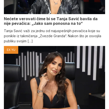
Nećete verovati čime bi se Tanja Savić bavila da
nije pevačica: „Jako sam ponosna na to“
Tanja Savić važi za jednu od najuspešnijih pevačica koje su
ponikle iz takmičenja „Zvezde Granda“. Nakon što je osvojila
publiku svojim […]
EX YU