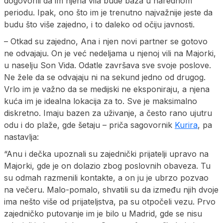
dogovorili da im njena vila bude baza u narednom
periodu. Ipak, ono što im je trenutno najvažnije jeste da
budu što više zajedno, i to daleko od očiju javnosti.
– Otkad su zajedno, Ana i njen novi partner se gotovo
ne odvajaju. On je već nedeljama u njenoj vili na Majorki,
u naselju Son Vida. Odatle završava sve svoje poslove.
Ne žele da se odvajaju ni na sekund jedno od drugog.
Vrlo im je važno da se medijski ne eksponiraju, a njena
kuća im je idealna lokacija za to. Sve je maksimalno
diskretno. Imaju bazen za uživanje, a često rano ujutru
odu i do plaže, gde šetaju – priča sagovornik
Kurira
, pa
nastavlja:
“Anu i dečka upoznali su zajednički prijatelji upravo na
Majorki, gde je on dolazio zbog poslovnih obaveza. Tu
su odmah razmenili kontakte, a on ju je ubrzo pozvao
na večeru. Malo-pomalo, shvatili su da između njih dvoje
ima nešto više od prijateljstva, pa su otpočeli vezu. Prvo
zajedničko putovanje im je bilo u Madrid, gde se nisu