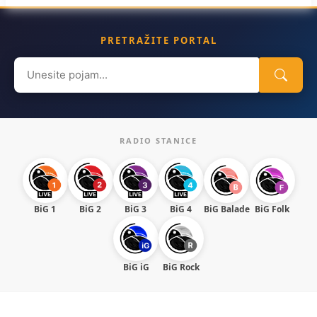
PRETRAŽITE PORTAL
Search
for:
RADIO STANICE
BiG 1
BiG 2
BiG 3
BiG 4
BiG Balade
BiG Folk
BiG iG
BiG Rock