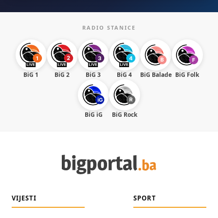
RADIO STANICE
BiG 1
BiG 2
BiG 3
BiG 4
BiG Balade
BiG Folk
BiG iG
BiG Rock
VIJESTI
SPORT