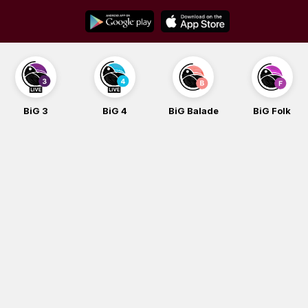
Skip
to
content
BiG 3
BiG 4
BiG Balade
BiG Folk