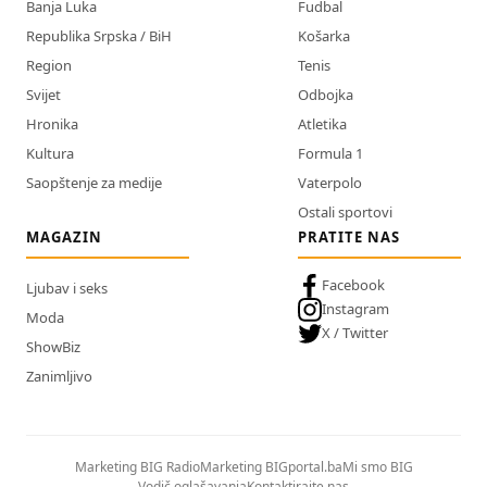
Banja Luka
Fudbal
Republika Srpska / BiH
Košarka
Region
Tenis
Svijet
Odbojka
Hronika
Atletika
Kultura
Formula 1
Saopštenje za medije
Vaterpolo
Ostali sportovi
MAGAZIN
PRATITE NAS
Facebook
Ljubav i seks
Instagram
Moda
X / Twitter
ShowBiz
Zanimljivo
Marketing BIG Radio
Marketing BIGportal.ba
Mi smo BIG
Vodič oglašavanja
Kontaktirajte nas