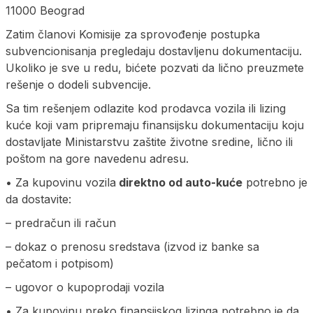
11000 Beograd
Zatim članovi Komisije za sprovođenje postupka
subvencionisanja pregledaju dostavljenu dokumentaciju.
Ukoliko je sve u redu, bićete pozvati da lično preuzmete
rešenje o dodeli subvencije.
Sa tim rešenjem odlazite kod prodavca vozila ili lizing
kuće koji vam pripremaju finansijsku dokumentaciju koju
dostavljate Ministarstvu zaštite životne sredine, lično ili
poštom na gore navedenu adresu.
• Za kupovinu vozila
direktno od auto-kuće
potrebno je
da dostavite:
– predračun ili račun
– dokaz o prenosu sredstava (izvod iz banke sa
pečatom i potpisom)
– ugovor o kupoprodaji vozila
• Za kupovinu preko finansijskog lizinga potrebno je da