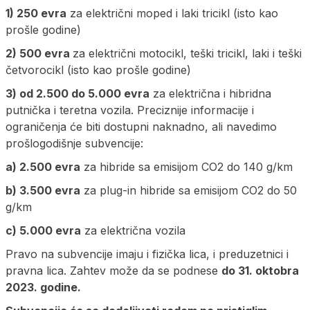
1) 250 evra
za električni moped i laki tricikl (isto kao
prošle godine)
2) 500 evra
za električni motocikl, teški tricikl, laki i teški
četvorocikl (isto kao prošle godine)
3) od 2.500 do 5.000 evra
za električna i hibridna
putnička i teretna vozila. Preciznije informacije i
ograničenja će biti dostupni naknadno, ali navedimo
prošlogodišnje subvencije:
a) 2.500 evra
za hibride sa emisijom CO2 do 140 g/km
b) 3.500 evra
za plug-in hibride sa emisijom CO2 do 50
g/km
c) 5.000 evra
za električna vozila
Pravo na subvencije imaju i fizička lica, i preduzetnici i
pravna lica. Zahtev može da se podnese
do 31. oktobra
2023. godine.