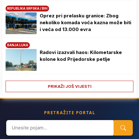
REPUBLIKA SRPSKA / BIH
Oprez pri prelasku granice: Zbog
nekoliko komada voća kazna može biti
i veća od 13.000 evra
BANJA LUKA
Radovi izazvali haos: Kilometarske
kolone kod Prijedorske petlje
PRIKAŽI JOŠ VIJESTI
PRETRAŽITE PORTAL
Search
for: