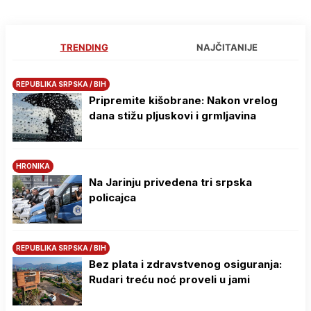
TRENDING
NAJČITANIJE
REPUBLIKA SRPSKA / BIH
Pripremite kišobrane: Nakon vrelog
dana stižu pljuskovi i grmljavina
HRONIKA
Na Јarinju privedena tri srpska
policajca
REPUBLIKA SRPSKA / BIH
Bez plata i zdravstvenog osiguranja:
Rudari treću noć proveli u jami