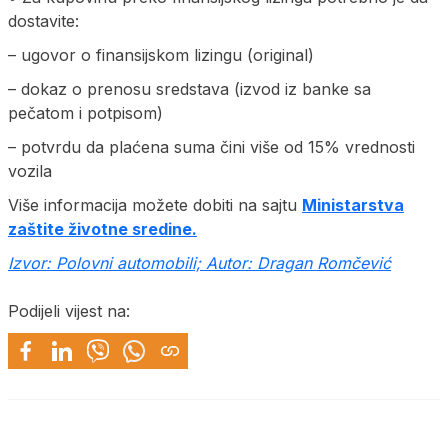
dostavite:
– ugovor o finansijskom lizingu (original)
– dokaz o prenosu sredstava (izvod iz banke sa
pečatom i potpisom)
– potvrdu da plaćena suma čini više od 15% vrednosti
vozila
Više informacija možete dobiti na sajtu
Ministarstva
zaštite životne sredine.
Izvor: Polovni automobili; Autor: Dragan Romčević
Podijeli vijest na: