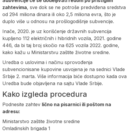
Subvencije će se dodeljivati redom po pristiglim
zahtevima
, sve dok se ne potroše predviđena sredstva
od 294 miliona dinara ili oko 2,5 miliona evra, što je
duplo više u odnosu na prošlogodišnje subvencije.
Inače, 2020. je uz korišćenje državnih subvencija
kupljeno 112 električnih i hibridnih vozila, 2021. godine
446, da bi taj broj skočio na 625 vozila 2022. godine,
kako kažu u Ministarstvu zaštite životne sredine.
Uredba o uslovima i načinu sprovođenja
subvencionisane kupovine usvojena je na sednici Vlade
Srbije 2. marta. Više informacija biće dostupno kada ova
Uredba bude objavljena na sajtu Vlade Srbije.
Kako izgleda procedura
Podnesite zahtev
lično na pisarnici ili poštom na
adresu:
Ministarstvo zaštite životne sredine
Omladinskih brigada 1