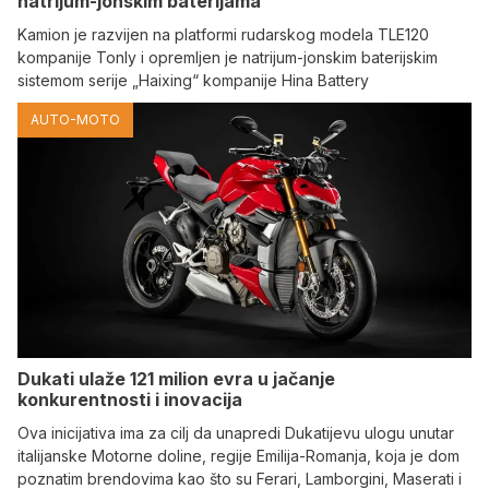
natrijum-jonskim baterijama
Kamion je razvijen na platformi rudarskog modela TLE120
kompanije Tonly i opremljen je natrijum-jonskim baterijskim
sistemom serije „Haixing“ kompanije Hina Battery
AUTO-MOTO
Dukati ulaže 121 milion evra u jačanje
konkurentnosti i inovacija
Ova inicijativa ima za cilj da unapredi Dukatijevu ulogu unutar
italijanske Motorne doline, regije Emilija-Romanja, koja je dom
poznatim brendovima kao što su Ferari, Lamborgini, Maserati i