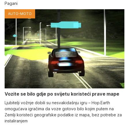
Pagani
AUTO-MOTO
Vozite se bilo gdje po svijetu koristeći prave mape
Ljubitelji vožnje dobili su nesvakidašnju igru – Hop.Earth
omogućava igračima da voze gotovo bilo kojim putem na
Zemlji koristeći geografske podatke iz mapa, bez potrebe za
instaliranjem