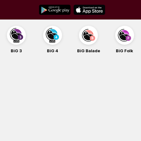
Skip
to
content
BiG 4
BiG Balade
BiG Folk
BiG iG