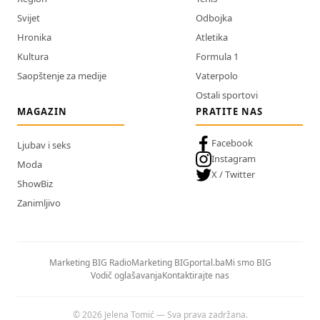
Svijet
Odbojka
Hronika
Atletika
Kultura
Formula 1
Saopštenje za medije
Vaterpolo
Ostali sportovi
MAGAZIN
PRATITE NAS
Facebook
Ljubav i seks
Instagram
Moda
X / Twitter
ShowBiz
Zanimljivo
Marketing BIG Radio
Marketing BIGportal.ba
Mi smo BIG
Vodič oglašavanja
Kontaktirajte nas
© 2026 Jelena Tomić — Sva prava zadržana.