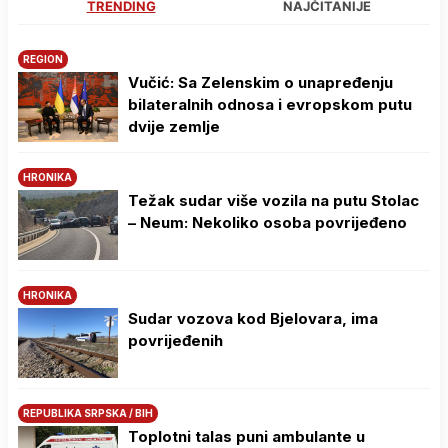
TRENDING
NAJČITANIJE
REGION
Vučić: Sa Zelenskim o unapređenju
bilateralnih odnosa i evropskom putu
dvije zemlje
HRONIKA
Težak sudar više vozila na putu Stolac
– Neum: Nekoliko osoba povrijeđeno
HRONIKA
Sudar vozova kod Bjelovara, ima
povrijeđenih
REPUBLIKA SRPSKA / BIH
Toplotni talas puni ambulante u