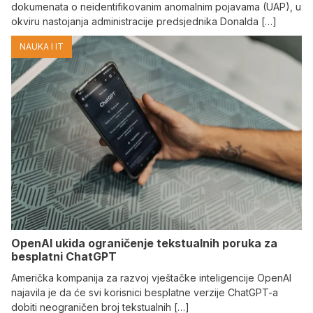
dokumenata o neidentifikovanim anomalnim pojavama (UAP), u
okviru nastojanja administracije predsjednika Donalda […]
NAUKA I IT
OpenAI ukida ograničenje tekstualnih poruka za
besplatni ChatGPT
Američka kompanija za razvoj vještačke inteligencije OpenAI
najavila je da će svi korisnici besplatne verzije ChatGPT-a
dobiti neograničen broj tekstualnih […]