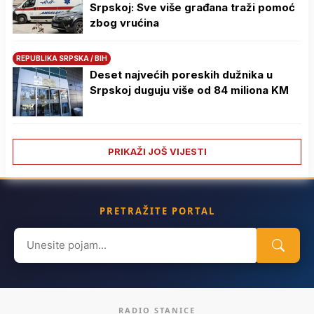
Srpskoj: Sve više građana traži pomoć
zbog vrućina
REPUBLIKA SRPSKA / BIH
Deset najvećih poreskih dužnika u
Srpskoj duguju više od 84 miliona KM
PRIKAŽI JOŠ VIJESTI
PRETRAŽITE PORTAL
Search
for:
RADIO STANICE