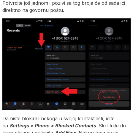
Potvrdite još jednom i pozivi sa tog broja će od sada ići
direktno na govornu poštu.
Da biste blokirali nekoga u svojoj kontakt listi, idite
na
Settings > Phone > Blocked Contacts
. Skrolujte do
kraja ekrana i pritisnite
Add New
. Nakon toga će se