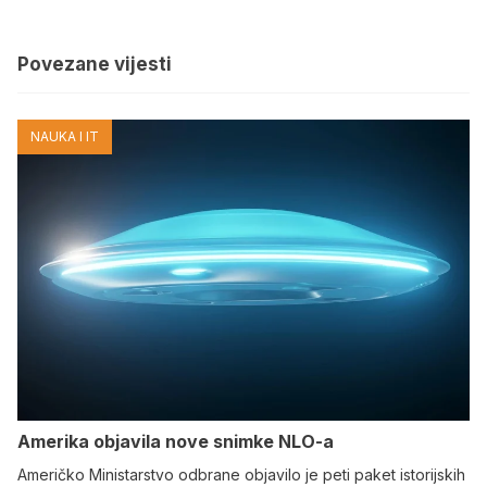
Povezane vijesti
NAUKA I IT
Amerika objavila nove snimke NLO-a
Američko Ministarstvo odbrane objavilo je peti paket istorijskih