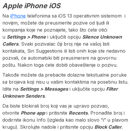
Apple iPhone iOS
Na
iPhone
telefonima sa iOS 13 operativnim sistemom i
novijim, možete da preusmerite pozive od ljudi ili
kompanija koje ne poznajete, tako što ćete otići
u
Settings > Phone
i uključiti opciju
Silence Unknown
Callers
. Svaki pozivalac čiji broj nije na vašoj listi
kontakata, Siri Suggestions ili listi onih koje ste nedavno
pozvali, će automatski biti preusmereni na govornu
poštu. Nakon toga ćete dobiti obaveštenje o pozivu.
Takođe možete da prebacite dolazne tekstualne poruke
sa brojeva koji nisu u vašim kontaktima na posebnu listu.
Idite na
Settings > Messages
i uključite opciju
Filter
Unknown Senders
.
Da biste blokirali broj koji vas je upravo pozvao,
otvorite
Phone app
i pritisnite
Recents
. Pronađite broj i
dodirnite ikonu Info (izgleda kao malo slovo ”i” u plavom
krugu). Skrolujte nadole i pritisnite opciju
Block Caller
.