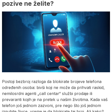
pozive ne želite?
Postoji bezbroj razloga da blokirate brojeve telefona
određenih osoba: bivši koji ne može da prihvati raskid,
nemilosrdni agenti „call centar“ službi prodaje ili
prevaranti kojih je na pretek u našim životima. Kada vaš
telefon još jednom zazvoni, pre nego što još jednom
izgubite živce, vreme je da blokirate taj broj. Ali kako?