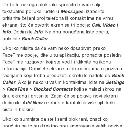
Da biste nekoga blokirali i sprečili da vam šalje
tekstualne poruke, uđite u
Messages
, izaberite i
pritisnite željeni broj telefona ili kontakt ime na vrhu
ekrana, što će otvoriti ekran sa tri opcije:
Call, Video i
Info
. Dodirnite
Info
. Na dnu ponuđene liste opcija,
pritisnite
Block Caller
.
Ukoliko mislite da će vam neko dosađivati preko
FaceTime opcije, idite u tu aplikaciju, pronađite poslednji
FaceTime razgovor koji ste vodili i kliknite na ikonu
Informacije. Dobićete ekran sa informacijama o pozivu i
radnjama koje treba preduzeti; skrolujte nadole do
Block
Caller
. Ako je neko u vašim kontaktima, idite na
Settings
> FaceTime > Blocked Contacts
koji se nalazi skroz na
dnu ekrana i pritisnite. Zatim će se pojaviti novi ekran i
dodirnite
Add New
i izaberite kontakt ili više njih kako
biste ih blokirali.
Ukoliko sumnjate da ste i sami blokirani, znaci koji
upućuju na to su direktno preusmeravanje vaših poziva