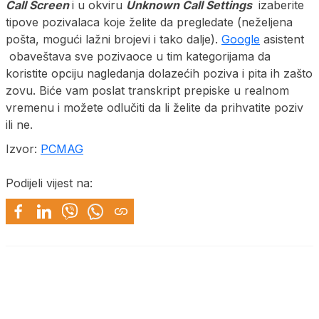
Call Screen
i u okviru
Unknown Call Settings
izaberite
tipove pozivalaca koje želite da pregledate (neželjena
pošta, mogući lažni brojevi i tako dalje).
Google
asistent
obaveštava sve pozivaoce u tim kategorijama da
koristite opciju nagledanja dolazećih poziva i pita ih zašto
zovu. Biće vam poslat transkript prepiske u realnom
vremenu i možete odlučiti da li želite da prihvatite poziv
ili ne.
Izvor:
PCMAG
Podijeli vijest na: