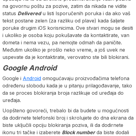
na govornu poštu za pozive, zatim da nikada ne vidite
status
Delivered
u listi Isporučenih poruka i da ako vaš
tekst postane zelen (za razliku od plave) kada šaljete
poruke drugim iOS korisnicima. Ove stvari mogu se desiti
i ukoliko je osoba koju pokušavate da kontaktirate, van
dometa i nema vezu, pa nemojte odmah da paničite.
Međutim ukoliko je prošlo neko vreme, a još uvek ne
uspevate da je kontaktirate, verovatno ste bili blokirani.
Google Android
Google i
Android
omogućavaju proizvođačima telefona
određenu slobodu kada je u pitanju prilagođavanje, tako
da se proces blokiranja broja razlikuje od uređaja do
uređaja.
Uopšteno govoreći, trebalo bi da budete u mogućnosti
da dodirnete telefonski broj i skrolujete do dna ekrana da
biste uključili opciju blokiranja poziva, ili da dodirnete
ikonu tri tačke i izaberete
Block number
da biste dodali