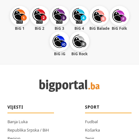
BiG 1
BiG 2
BiG 3
BiG 4
BiG Balade
BiG Folk
BiG iG
BiG Rock
VIJESTI
SPORT
Banja Luka
Fudbal
Republika Srpska / BiH
Košarka
Region
Tenis