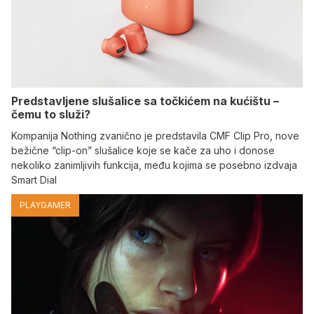
Predstavljene slušalice sa točkićem na kućištu –
čemu to služi?
Kompanija Nothing zvanično je predstavila CMF Clip Pro, nove
bežične “clip-on” slušalice koje se kače za uho i donose
nekoliko zanimljivih funkcija, među kojima se posebno izdvaja
Smart Dial
PLAYGAMER