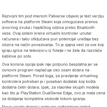
Razvojni tim pod imenom Paliverse objavio je test verziju
softvera na platformi Steam koja omogućava prenos
izvornog zvuka i haptičkog odziva preko Bluetooth
veze. Ovaj sistem kreira virtuelni kontroler unutar
računara i tako otključava pun potencijal uređaja bez
obzira na način povezivanja. To je sjajna vest za sve koji
igraju igrice na televizoru iz fotelje i ne žele da razvlače
kablove po sobi.
Ova korisna opcija ipak nije potpuno besplatna jer se
osnovni program naplaćuje oko osam dolara na
platformi Steam. Pored toga, za pravljenje virtuelnog
kontrolera potreban je i poseban dodatak koji košta
dodatna četiri dolara. Ipak, za vlasnike skupih modela
kao što je PlayStation DualSense Edge, ovo je mala cena
za dobijanje kompletne slobode tokom igranja.
Nova verzija donosi i potpuno redizajniran izgled