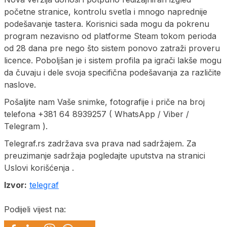
početne stranice, kontrolu svetla i mnogo naprednije
podešavanje tastera. Korisnici sada mogu da pokrenu
program nezavisno od platforme Steam tokom perioda
od 28 dana pre nego što sistem ponovo zatraži proveru
licence. Poboljšan je i sistem profila pa igrači lakše mogu
da čuvaju i dele svoja specifična podešavanja za različite
naslove.
Pošaljite nam Vaše snimke, fotografije i priče na broj
telefona +381 64 8939257 ( WhatsApp / Viber /
Telegram ).
Telegraf.rs zadržava sva prava nad sadržajem. Za
preuzimanje sadržaja pogledajte uputstva na stranici
Uslovi korišćenja .
Izvor:
telegraf
Podijeli vijest na: