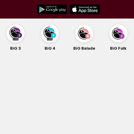
Skip
to
content
BiG 3
BiG 4
BiG Balade
BiG Folk