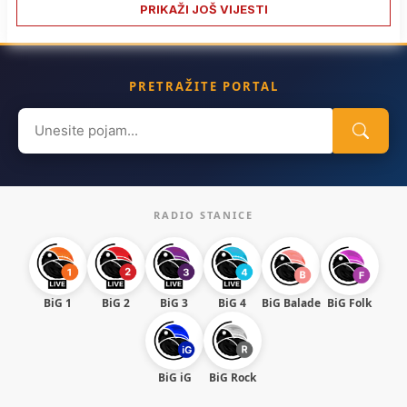
PRIKAŽI JOŠ VIJESTI
PRETRAŽITE PORTAL
Search
for:
RADIO STANICE
BiG 1
BiG 2
BiG 3
BiG 4
BiG Balade
BiG Folk
BiG iG
BiG Rock