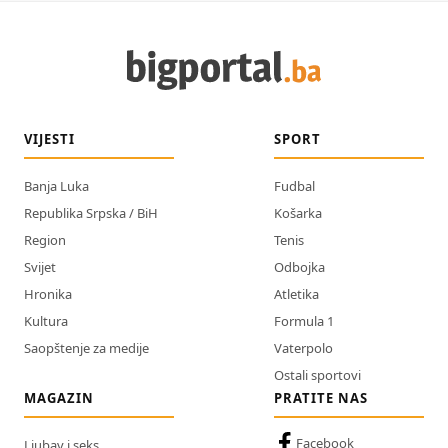
VIJESTI
SPORT
Banja Luka
Fudbal
Republika Srpska / BiH
Košarka
Region
Tenis
Svijet
Odbojka
Hronika
Atletika
Kultura
Formula 1
Saopštenje za medije
Vaterpolo
Ostali sportovi
MAGAZIN
PRATITE NAS
Facebook
Ljubav i seks