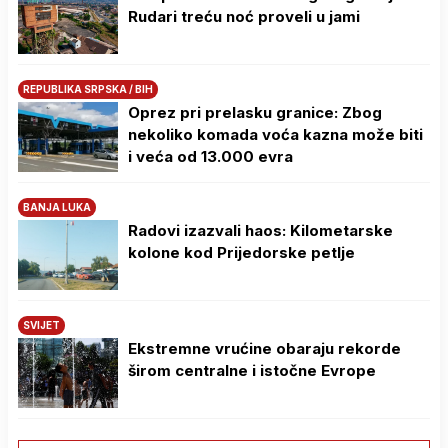
Rudari treću noć proveli u jami
REPUBLIKA SRPSKA / BIH
Oprez pri prelasku granice: Zbog
nekoliko komada voća kazna može biti
i veća od 13.000 evra
BANJA LUKA
Radovi izazvali haos: Kilometarske
kolone kod Prijedorske petlje
SVIJET
Ekstremne vrućine obaraju rekorde
širom centralne i istočne Evrope