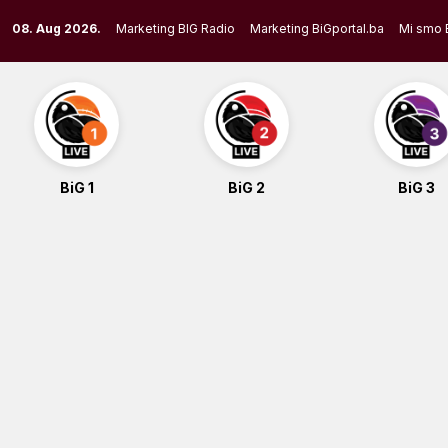
Skip
08. Aug 2026.
Marketing BIG Radio
Marketing BiGportal.ba
Mi smo 
to
content
BiG 1
BiG 2
BiG 3