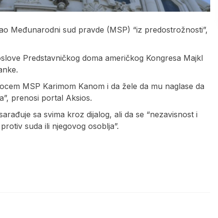
isao Međunarodni sud pravde (MSP) “iz predostrožnosti”,
poslove Predstavničkog doma američkog Kongresa Majkl
anke.
tužiocem MSP Karimom Kanom i da žele da mu naglase da
”, prenosi portal Aksios.
sarađuje sa svima kroz dijalog, ali da se “nezavisnost i
rotiv suda ili njegovog osoblja”.