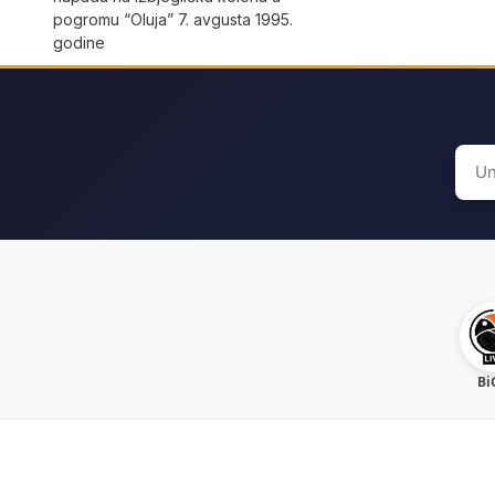
pogromu “Oluja” 7. avgusta 1995.
godine
Sear
for:
Bi