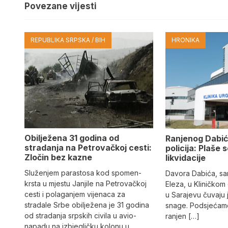
Povezane vijesti
REPUBLIKA SRPSKA / BIH
HRONIKA
Obilježena 31 godina od
Ranjenog Dabić
stradanja na Petrovačkoj cesti:
policija: Plaše 
Zločin bez kazne
likvidacije
Služenjem parastosa kod spomen-
Davora Dabića, sa
krsta u mjestu Janjile na Petrovačkoj
Eleza, u Kliničkom
cesti i polaganjem vijenaca za
u Sarajevu čuvaju 
stradale Srbe obilježena je 31 godina
snage. Podsjećamo
od stradanja srpskih civila u avio-
ranjen […]
napadu na izbjegličku kolonu u