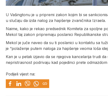
U Vašingtonu je u pripremi zakon kojim bi se sankcion
u slučaju da izda nalog za hapšenje zvaničnika Izraela.
Naime, kako je rekao predsednik Komiteta za spoljne 
Mekol taj zakon pripremaju poslanici Republikanske str
Mekol je juče naveo da su ti poslanici u kontaktu sa 
je “polaženje putem naloga za hapšenje veoma loša ideja
Kan je u petak izjavio da se njegova kancelarija trudi da 
nepristrasnost podrivaju kad pojedinci prete odmazdom p
Podijeli vijest na: