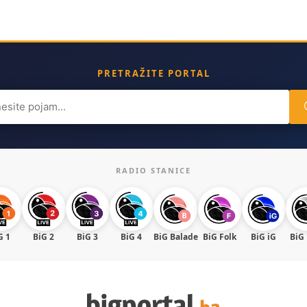
PRETRAŽITE PORTAL
ch
RADIO STANICE
G 1
BiG 2
BiG 3
BiG 4
BiG Balade
BiG Folk
BiG iG
BiG