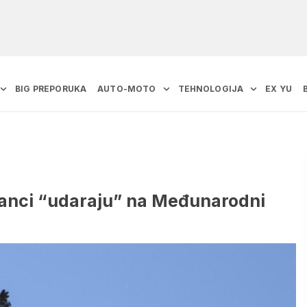
BIG PREPORUKA
AUTO-MOTO
TEHNOLOGIJA
EX YU
anci “udaraju” na Međunarodni