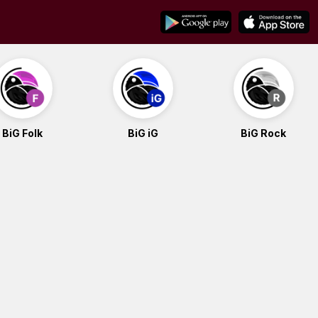
BiG Folk
BiG iG
BiG Rock