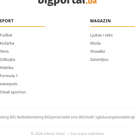
SPORT
MAGAZIN
Fudbal
Ljubav i seks
Košarka
Moda
Tenis
ShowBiz
Odbojka
Zanimljivo
Atletika
Formula 1
Vaterpolo
Ostali sportovi
eting BIG Radio
Marketing BIGportal.ba
Mi smo BIG
Vodič oglašavanja
Kontaktiraj
© 2026 Jelena Tomić — Sva prava zadržana.