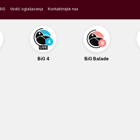
BiG
Vodič oglašavanja
Kontaktirajte nas
BiG 4
BiG Balade