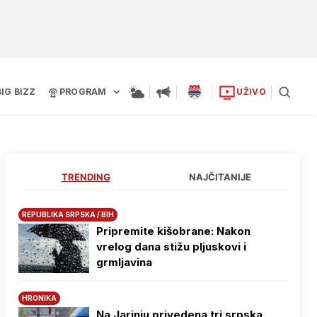
BIG BIZZ
PROGRAM
UŽIVO
TRENDING
NAJČITANIJE
REPUBLIKA SRPSKA / BIH
Pripremite kišobrane: Nakon
vrelog dana stižu pljuskovi i
grmljavina
HRONIKA
Na Јarinju privedena tri srpska