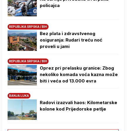
policajca
REPUBLIKA SRPSKA / BIH
Bez plata i zdravstvenog
osiguranja: Rudari treću noć
proveli u jami
REPUBLIKA SRPSKA / BIH
Oprez pri prelasku granice: Zbog
nekoliko komada voća kazna može
biti i veća od 13.000 evra
BANJA LUKA
Radovi izazvali haos: Kilometarske
kolone kod Prijedorske petlje