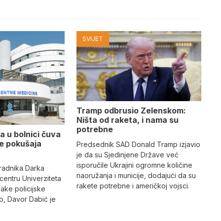
SVIJET
Tramp odbrusio Zelenskom:
Ništa od raketa, i nama su
potrebne
a u bolnici čuva
se pokušaja
Predsednik SAD Donald Tramp izjavio
je da su Sjedinjene Države već
isporučile Ukrajini ogromne količine
radnika Darka
naoružanja i municije, dodajući da su
 centru Univerziteta
rakete potrebne i američkoj vojsci.
jake policijske
, Davor Dabić je