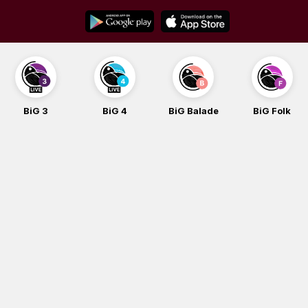
Skip
to
content
BiG 3
BiG 4
BiG Balade
BiG Folk