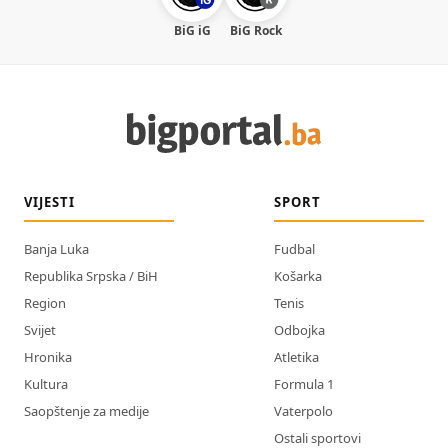
BiG iG
BiG Rock
VIJESTI
SPORT
Banja Luka
Fudbal
Republika Srpska / BiH
Košarka
Region
Tenis
Svijet
Odbojka
Hronika
Atletika
Kultura
Formula 1
Saopštenje za medije
Vaterpolo
Ostali sportovi