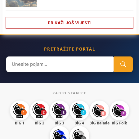
PRIKAŽI JOŠ VIJESTI
PRETRAŽITE PORTAL
Search
for:
RADIO STANICE
BiG 1
BiG 2
BiG 3
BiG 4
BiG Balade
BiG Folk