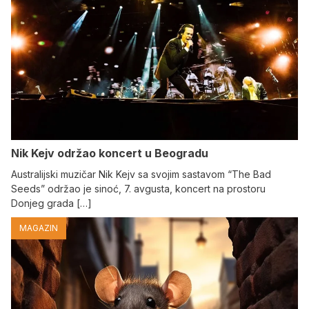
Nik Kejv održao koncert u Beogradu
Australijski muzičar Nik Kejv sa svojim sastavom “The Bad
Seeds” održao je sinoć, 7. avgusta, koncert na prostoru
Donjeg grada […]
MAGAZIN