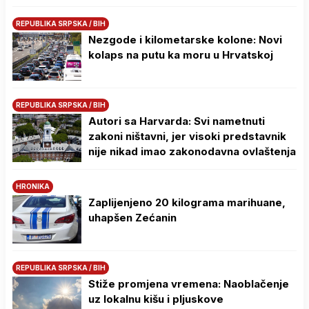
REPUBLIKA SRPSKA / BIH
Nezgode i kilometarske kolone: Novi
kolaps na putu ka moru u Hrvatskoj
REPUBLIKA SRPSKA / BIH
Autori sa Harvarda: Svi nametnuti
zakoni ništavni, jer visoki predstavnik
nije nikad imao zakonodavna ovlaštenja
HRONIKA
Zaplijenjeno 20 kilograma marihuane,
uhapšen Zećanin
REPUBLIKA SRPSKA / BIH
Stiže promjena vremena: Naoblačenje
uz lokalnu kišu i pljuskove