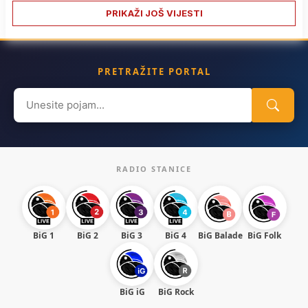
PRIKAŽI JOŠ VIJESTI
PRETRAŽITE PORTAL
Search
for:
RADIO STANICE
BiG 1
BiG 2
BiG 3
BiG 4
BiG Balade
BiG Folk
BiG iG
BiG Rock