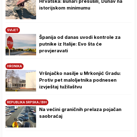
Hrvatska: Bunari presušili, Dunav na
istorijskom minimumu
SVIJET
Španija od danas uvodi kontrole za
putnike iz Italije: Evo šta će
provjeravati
HRONIKA
Vršnjačko nasilje u Mrkonjić Gradu:
Protiv pet maloljetnika podnesen
izvještaj tužilaštvu
REPUBLIKA SRPSKA / BIH
Na većini graničnih prelaza pojačan
saobraćaj