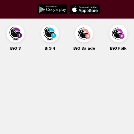
Skip
to
content
BiG 3
BiG 4
BiG Balade
BiG Folk