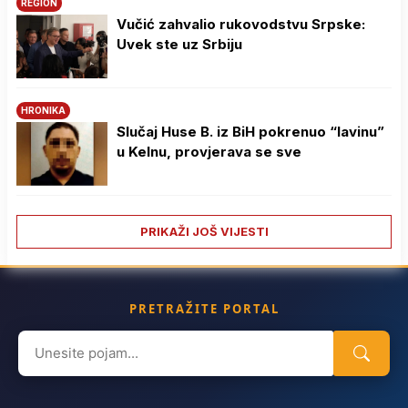
REGION
Vučić zahvalio rukovodstvu Srpske:
Uvek ste uz Srbiju
HRONIKA
Slučaj Huse B. iz BiH pokrenuo “lavinu”
u Kelnu, provjerava se sve
PRIKAŽI JOŠ VIJESTI
PRETRAŽITE PORTAL
Search
for: