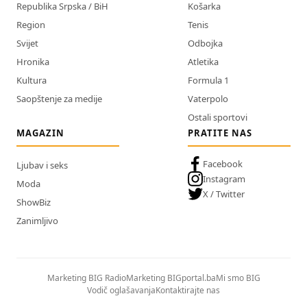
Republika Srpska / BiH
Košarka
Region
Tenis
Svijet
Odbojka
Hronika
Atletika
Kultura
Formula 1
Saopštenje za medije
Vaterpolo
Ostali sportovi
MAGAZIN
PRATITE NAS
Facebook
Ljubav i seks
Instagram
Moda
X / Twitter
ShowBiz
Zanimljivo
Marketing BIG Radio
Marketing BIGportal.ba
Mi smo BIG
Vodič oglašavanja
Kontaktirajte nas