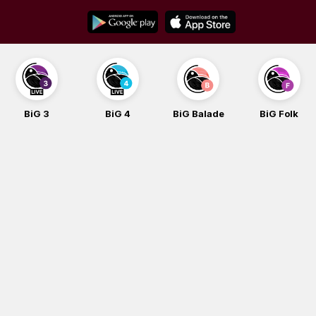
Skip
to
content
BiG 4
BiG Balade
BiG Folk
BiG iG