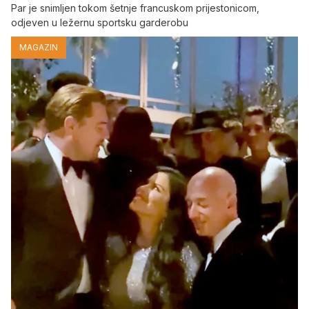
Par je snimljen tokom šetnje francuskom prijestonicom,
odjeven u ležernu sportsku garderobu
MAGAZIN