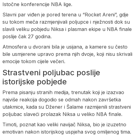
Istočne konferencije NBA lige.
Slavni par viđen je pored terena u “Rocket Areni”, gdje
su tokom meča razmjenjivali poljupce i nježnosti dok su
slavili veliku pobjedu Niksa i plasman ekipe u NBA finale
poslije čak 27 godina.
Atmosfera u dvorani bila je usijana, a kamere su često
bile usmjerene upravo prema njih dvoje, koji nisu skrivali
emocije tokom cijele večeri.
Strastveni poljubac poslije
istorijske pobjede
Prema pisanju stranih medija, trenutak koji je izazvao
najviše reakcija dogodio se odmah nakon završetka
utakmice, kada su Džener i Šalame razmijenili strastveni
poljubac slaveći prolazak Niksa u veliko NBA finale.
Timoti, poznat kao veliki navijač Niksa, bio je izuzetno
emotivan nakon istorijskog uspjeha svog omiljenog tima.