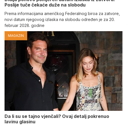
Poslije tuče čekaće duže na slobodu
Prema informacijama američkog Federalnog biroa za zatvore,
novi datum njegovog izlaska na slobodu određen je za 20.
februar 2028. godine
MAGAZIN
Da li su se tajno vjenčali? Ovaj detalj pokrenuo
lavinu glasinu