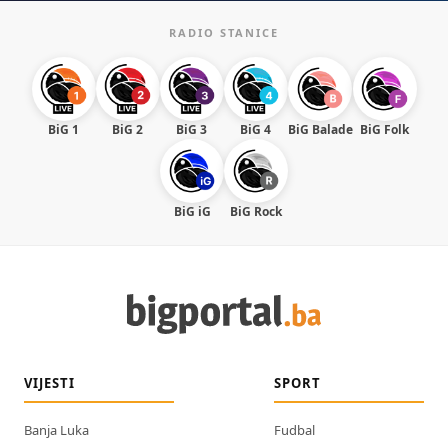
RADIO STANICE
BiG 1
BiG 2
BiG 3
BiG 4
BiG Balade
BiG Folk
BiG iG
BiG Rock
VIJESTI
SPORT
Banja Luka
Fudbal