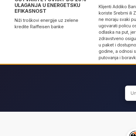
ULAGANJA U ENERGETSKU
Klijenti Addiko Ban
EFIKASNOST
koriste Srebrni ili
ne moraju svaki p
Niži troškovi energije uz zelene
ugovarati policu os
kredite Raiffeisen banke
odlaska na put, jer
zdravstveno osigu
u paket i dostupno
godine, a odnosi s
putovanja i boravk
Sear
for: