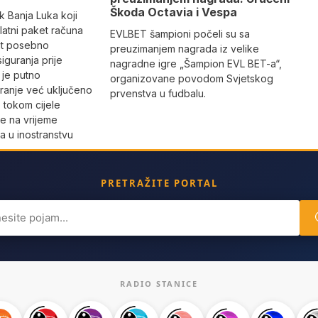
Škoda Octavia i Vespa
k Banja Luka koji
 Zlatni paket računa
EVLBET šampioni počeli su sa
ut posebno
preuzimanjem nagrada iz velike
iguranja prije
nagradne igre „Šampion EVL BET-a“,
 je putno
organizovane povodom Svjetskog
ranje već uključeno
prvenstva u fudbalu.
 tokom cijele
e na vrijeme
a u inostranstvu
PRETRAŽITE PORTAL
ch
RADIO STANICE