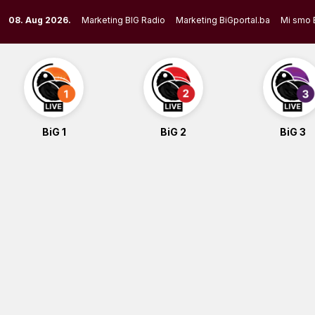
Skip
08. Aug 2026.
Marketing BIG Radio
Marketing BiGportal.ba
Mi smo 
to
content
BiG 1
BiG 2
BiG 3