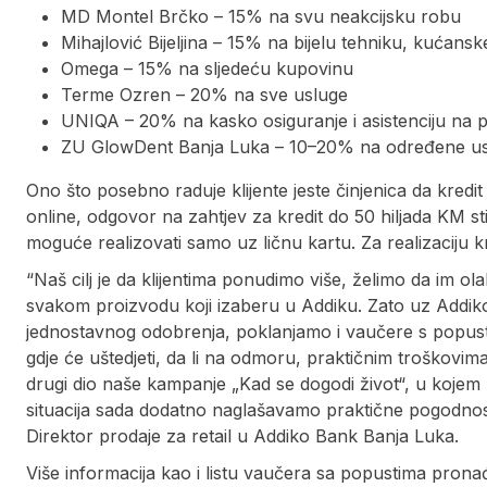
MD Montel Brčko – 15% na svu neakcijsku robu
Mihajlović Bijeljina – 15% na bijelu tehniku, kućans
Omega – 15% na sljedeću kupovinu
Terme Ozren – 20% na sve usluge
UNIQA – 20% na kasko osiguranje i asistenciju na 
ZU GlowDent Banja Luka – 10–20% na određene u
Ono što posebno raduje klijente jeste činjenica da kredit
online, odgovor na zahtjev za kredit do 50 hiljada KM st
moguće realizovati samo uz ličnu kartu. Za realizaciju 
“Naš cilj je da klijentima ponudimo više, želimo da im 
svakom proizvodu koji izaberu u Addiku. Zato uz Addiko 
jednostavnog odobrenja, poklanjamo i vaučere s popustim
gdje će uštedjeti, da li na odmoru, praktičnim troškovi
drugi dio naše kampanje „Kad se dogodi život“, u koje
situacija sada dodatno naglašavamo praktične pogodnosti 
Direktor prodaje za retail u Addiko Bank Banja Luka.
Više informacija kao i listu vaučera sa popustima prona