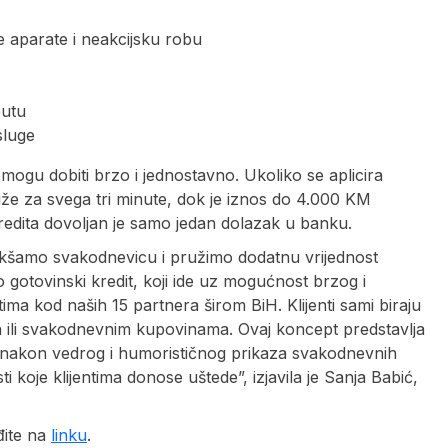
ke aparate i neakcijsku robu
putu
sluge
 mogu dobiti brzo i jednostavno. Ukoliko se aplicira
iže za svega tri minute, dok je iznos do 4.000 KM
kredita dovoljan je samo jedan dolazak u banku.
olakšamo svakodnevicu i pružimo dodatnu vrijednost
gotovinski kredit, koji ide uz mogućnost brzog i
a kod naših 15 partnera širom BiH. Klijenti sami biraju
ma ili svakodnevnim kupovinama. Ovaj koncept predstavlja
m nakon vedrog i humorističnog prikaza svakodnevnih
koje klijentima donose uštede”, izjavila je Sanja Babić,
đite na
linku
.