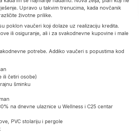
a kada im se najmanje nadamo. Nova želja, plan koji ne
 rješenje. Upravo u takvim trenucima, kada novčanik
zličite životne prilike.
u poklon vaučeri koji dolaze uz realizaciju kredita.
kove ili osiguranje, ali i za svakodnevne kupovine i male
 svakodnevne potrebe. Addiko vaučeri s popustima kod
man
ili četiri osobe)
trajnu šminku
iman
30% na dnevne ulaznice u Wellness i C25 centar
e, PVC stolariju i pergole
k