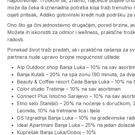
najpotrebnije. Troškovi se, znamo, najčešće pojave ond
može da čeka ili iznenadna potreba koja traži trenutno
osjeti pritisak, Addiko gotovinski kredit nudi podršku za ra
Ono što ga čini jednostavno drugačijim, pored brzine, jes
Možete ih iskoristiti za odmor i wellness, praktične troš
radosti.
Ponekad život traži predah, ali i praktična rješenja za
partnera nude upravo brojne mogućnosti uštede:
Alp Outdoor shop Banja Luka – 10% na sav asorti
Banja Kulaši – 20% na spa zonu (90 minuta, za dvije 
Beauty & Coffee resort Čeda Banja Luka – 10% na 
Color studio Trebinje – 10% na sav asortiman
Connect Plus Istočno Sarajevo – 10% na sav asort
Etno selo Stanišići – 20% na noćenje s doručkom, 
Leonida, 10% na tretmane lica i tijela
GS Izgradnja Banja Luka – 10% na građevinske radov
Ideal Apartmani Banja Luka – 25% na jedan dolaza
Kuprešak Banja Luka/Doboj – 10%