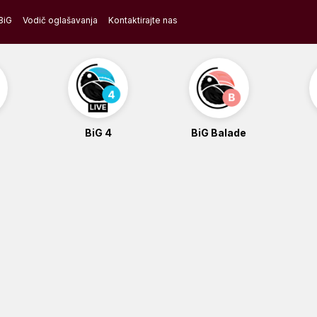
BiG
Vodič oglašavanja
Kontaktirajte nas
BiG 4
BiG Balade