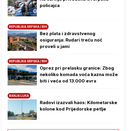
policajca
REPUBLIKA SRPSKA / BIH
Bez plata i zdravstvenog
osiguranja: Rudari treću noć
proveli u jami
REPUBLIKA SRPSKA / BIH
Oprez pri prelasku granice: Zbog
nekoliko komada voća kazna može
biti i veća od 13.000 evra
BANJA LUKA
Radovi izazvali haos: Kilometarske
kolone kod Prijedorske petlje