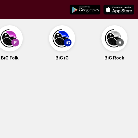
BiG Folk
BiG iG
BiG Rock