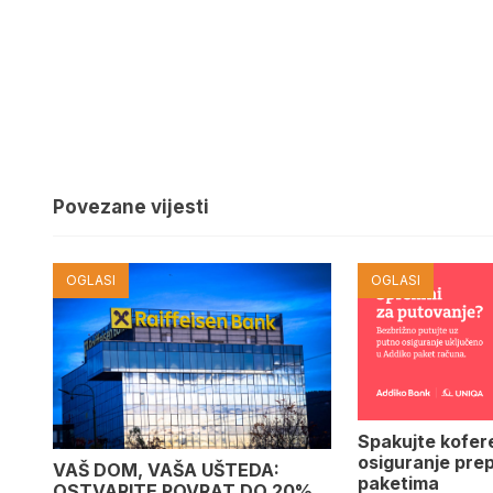
Povezane vijesti
OGLASI
OGLASI
Spakujte kofer
osiguranje pre
VAŠ DOM, VAŠA UŠTEDA:
paketima
OSTVARITE POVRAT DO 20%