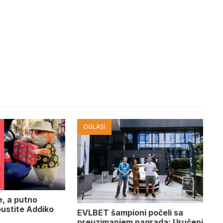
OGLASI
e, a putno
pustite Addiko
EVLBET šampioni počeli sa
preuzimanjem nagrada: Uručeni