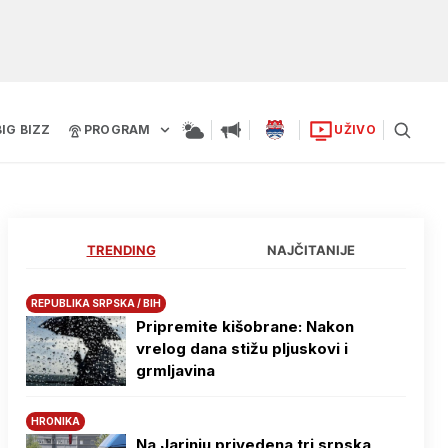
BIG BIZZ
PROGRAM
UŽIVO
TRENDING
NAJČITANIJE
REPUBLIKA SRPSKA / BIH
Pripremite kišobrane: Nakon
vrelog dana stižu pljuskovi i
grmljavina
HRONIKA
Na Јarinju privedena tri srpska