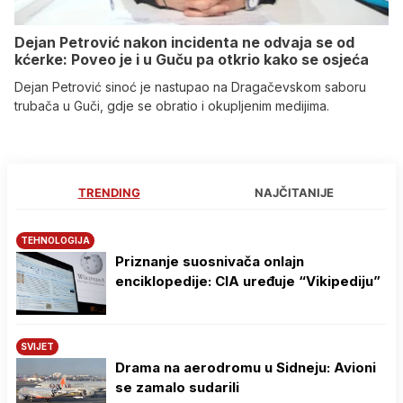
Dejan Petrović nakon incidenta ne odvaja se od
kćerke: Poveo je i u Guču pa otkrio kako se osjeća
Dejan Petrović sinoć je nastupao na Dragačevskom saboru
trubača u Guči, gdje se obratio i okupljenim medijima.
TRENDING
NAJČITANIJE
TEHNOLOGIJA
Priznanje suosnivača onlajn
enciklopedije: CIA uređuje “Vikipediju”
SVIJET
Drama na aerodromu u Sidneju: Avioni
se zamalo sudarili