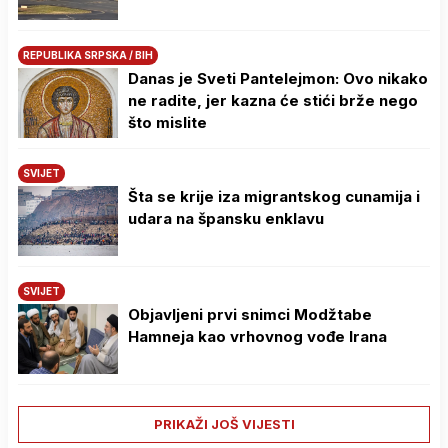
REPUBLIKA SRPSKA / BIH
Danas je Sveti Pantelejmon: Ovo nikako
ne radite, jer kazna će stići brže nego
što mislite
SVIJET
Šta se krije iza migrantskog cunamija i
udara na špansku enklavu
SVIJET
Objavljeni prvi snimci Modžtabe
Hamneja kao vrhovnog vođe Irana
PRIKAŽI JOŠ VIJESTI