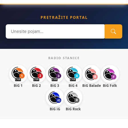
PRETRAŽITE PORTAL
Search
for:
RADIO STANICE
BiG 1
BiG 2
BiG 3
BiG 4
BiG Balade
BiG Folk
BiG iG
BiG Rock