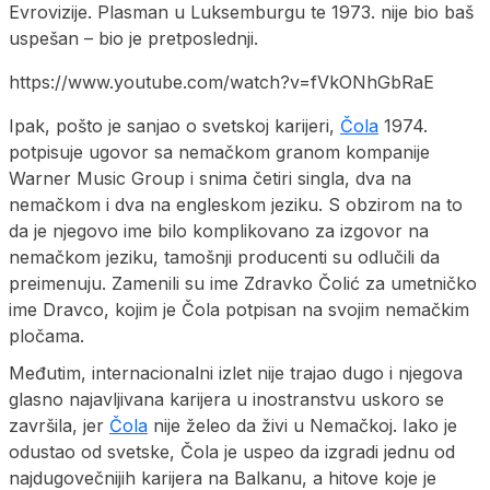
Evrovizije. Plasman u Luksemburgu te 1973. nije bio baš
uspešan – bio je pretposlednji.
https://www.youtube.com/watch?v=fVkONhGbRaE
Ipak, pošto je sanjao o svetskoj karijeri,
Čola
1974.
potpisuje ugovor sa nemačkom granom kompanije
Warner Music Group i snima četiri singla, dva na
nemačkom i dva na engleskom jeziku. S obzirom na to
da je njegovo ime bilo komplikovano za izgovor na
nemačkom jeziku, tamošnji producenti su odlučili da
preimenuju. Zamenili su ime Zdravko Čolić za umetničko
ime Dravco, kojim je Čola potpisan na svojim nemačkim
pločama.
Međutim, internacionalni izlet nije trajao dugo i njegova
glasno najavljivana karijera u inostranstvu uskoro se
završila, jer
Čola
nije želeo da živi u Nemačkoj. Iako je
odustao od svetske, Čola je uspeo da izgradi jednu od
najdugovečnijih karijera na Balkanu, a hitove koje je