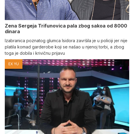
Zena Sergeja Trifunovica pala zbog sakoa od 8000
dinara
Izabranica poznatog glumca Isidora završila je u policiji jer nije
platila komad garderobe koji se našao u njenoj torbi, a zbog
toga je dobila i krivičnu prijavu
EX YU