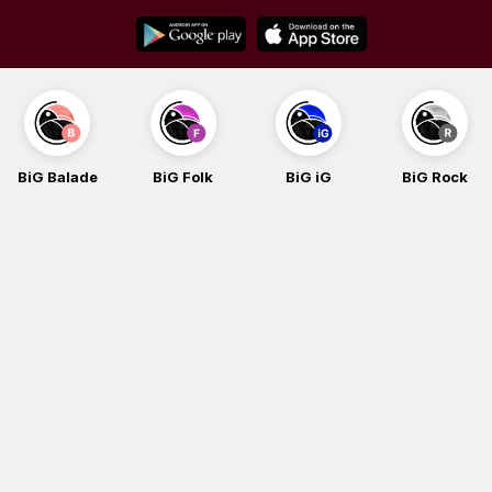
Skip
to
content
BiG Balade
BiG Folk
BiG iG
BiG Rock