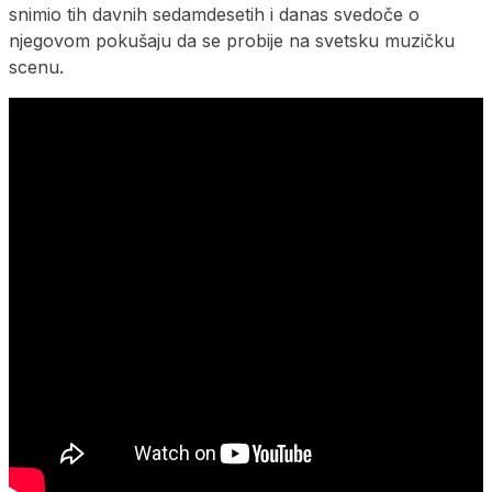
snimio tih davnih sedamdesetih i danas svedoče o
njegovom pokušaju da se probije na svetsku muzičku
scenu.