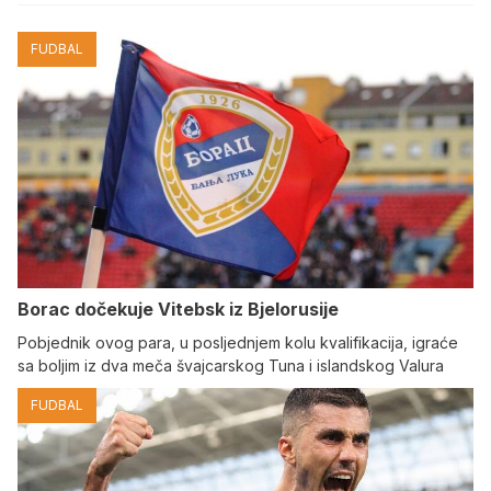
FUDBAL
Borac dočekuje Vitebsk iz Bjelorusije
Pobjednik ovog para, u posljednjem kolu kvalifikacija, igraće
sa boljim iz dva meča švajcarskog Tuna i islandskog Valura
FUDBAL