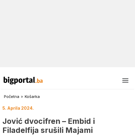
Početna
»
Košarka
5. Aprila 2024.
Jović dvocifren – Embid i
Filadelfija srušili Majami