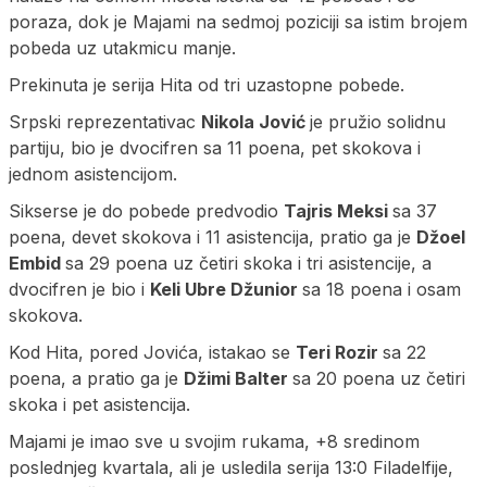
poraza, dok je Majami na sedmoj poziciji sa istim brojem
pobeda uz utakmicu manje.
Prekinuta je serija Hita od tri uzastopne pobede.
Srpski reprezentativac
Nikola Jović
je pružio solidnu
partiju, bio je dvocifren sa 11 poena, pet skokova i
jednom asistencijom.
Sikserse je do pobede predvodio
Tajris Meksi
sa 37
poena, devet skokova i 11 asistencija, pratio ga je
Džoel
Embid
sa 29 poena uz četiri skoka i tri asistencije, a
dvocifren je bio i
Keli Ubre Džunior
sa 18 poena i osam
skokova.
Kod Hita, pored Jovića, istakao se
Teri Rozir
sa 22
poena, a pratio ga je
Džimi Balter
sa 20 poena uz četiri
skoka i pet asistencija.
Majami je imao sve u svojim rukama, +8 sredinom
poslednjeg kvartala, ali je usledila serija 13:0 Filadelfije,