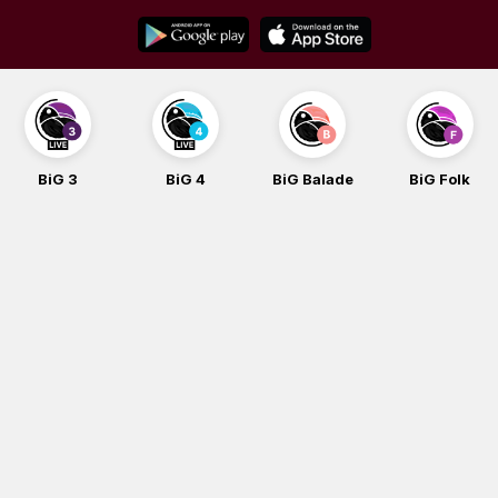
Skip
to
content
BiG 3
BiG 4
BiG Balade
BiG Folk