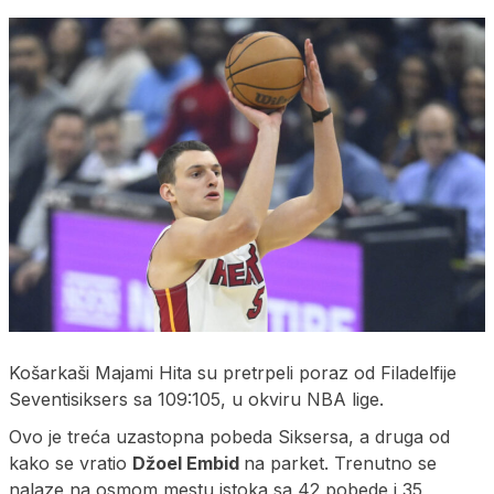
Košarkaši Majami Hita su pretrpeli poraz od Filadelfije
Seventisiksers sa 109:105, u okviru NBA lige.
Ovo je treća uzastopna pobeda Siksersa, a druga od
kako se vratio
Džoel Embid
na parket. Trenutno se
nalaze na osmom mestu istoka sa 42 pobede i 35