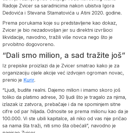
Radoje Zvicer sa saradnicima nakon ubistva Igora
Dedovića i Stevana Stamatovića u Atini 2020. godine.
Prema porukama koje su predstavljene kao dokaz,
Zvicer je bio nezadovoljan jer su direktni izvršioci
likvidacije, navodno, tražili više novca nego što je
prvobitno dogovoreno.
“Dali smo milion, a sad tražite još”
Iz prepiske proizlazi da je Zvicer smatrao kako je za
organizaciju cijele akcije već izdvojen ogroman novac,
prenio je
Kurir
.
“Ljudi, budite realni. Dajemo milion i imamo skoro još
toliko da platimo adrese, 30 ljudi što je tragalo za njima,
izlazak iz zatvora, prebačaje i da ne spominjem sitne
cifre od par hiljada. Odnosite se prema milionu kao da je
100.000. Vi ste ubili kapitalce, ali niko od vas nije pričao
sa nama šta traži, niti smo šta obećali”, navodno je
napisao Zvicer.