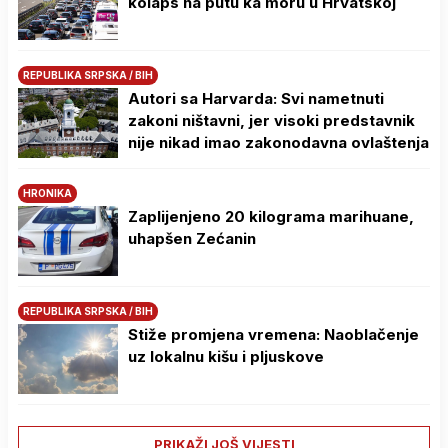
kolaps na putu ka moru u Hrvatskoj
REPUBLIKA SRPSKA / BIH
Autori sa Harvarda: Svi nametnuti
zakoni ništavni, jer visoki predstavnik
nije nikad imao zakonodavna ovlaštenja
HRONIKA
Zaplijenjeno 20 kilograma marihuane,
uhapšen Zećanin
REPUBLIKA SRPSKA / BIH
Stiže promjena vremena: Naoblačenje
uz lokalnu kišu i pljuskove
PRIKAŽI JOŠ VIJESTI