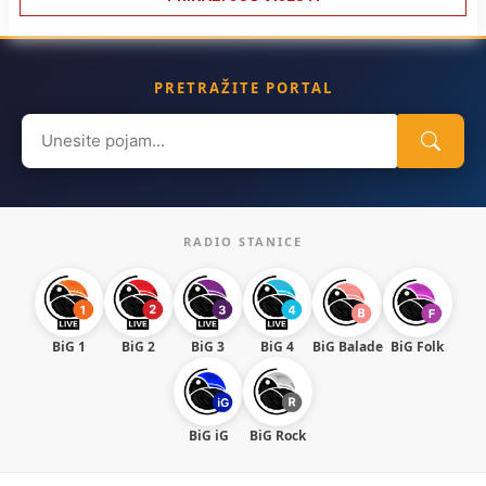
PRETRAŽITE PORTAL
Search
for:
RADIO STANICE
BiG 1
BiG 2
BiG 3
BiG 4
BiG Balade
BiG Folk
BiG iG
BiG Rock