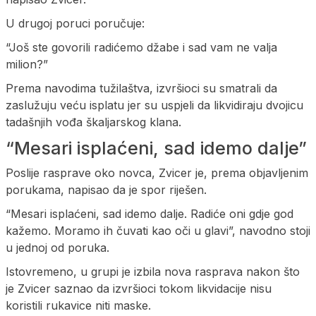
U drugoj poruci poručuje:
“Još ste govorili radićemo džabe i sad vam ne valja
milion?”
Prema navodima tužilaštva, izvršioci su smatrali da
zaslužuju veću isplatu jer su uspjeli da likvidiraju dvojicu
tadašnjih vođa škaljarskog klana.
“Mesari isplaćeni, sad idemo dalje”
Poslije rasprave oko novca, Zvicer je, prema objavljenim
porukama, napisao da je spor riješen.
“Mesari isplaćeni, sad idemo dalje. Radiće oni gdje god
kažemo. Moramo ih čuvati kao oči u glavi”, navodno stoji
u jednoj od poruka.
Istovremeno, u grupi je izbila nova rasprava nakon što
je Zvicer saznao da izvršioci tokom likvidacije nisu
koristili rukavice niti maske.