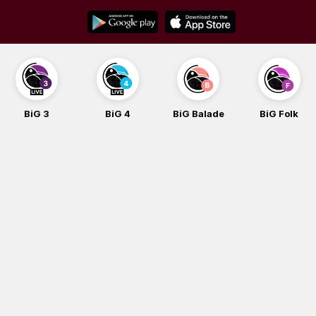
Skip
to
content
BiG 3
BiG 4
BiG Balade
BiG Folk