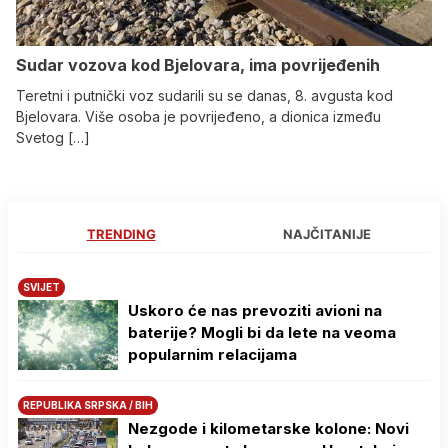
Sudar vozova kod Bjelovara, ima povrijeđenih
Teretni i putnički voz sudarili su se danas, 8. avgusta kod
Bjelovara. Više osoba je povrijeđeno, a dionica između
Svetog […]
TRENDING
NAJČITANIJE
SVIJET
Uskoro će nas prevoziti avioni na
baterije? Mogli bi da lete na veoma
popularnim relacijama
REPUBLIKA SRPSKA / BIH
Nezgode i kilometarske kolone: Novi