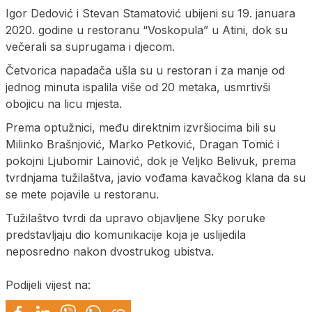
Igor Dedović i Stevan Stamatović ubijeni su 19. januara
2020. godine u restoranu “Voskopula” u Atini, dok su
večerali sa suprugama i djecom.
Četvorica napadača ušla su u restoran i za manje od
jednog minuta ispalila više od 20 metaka, usmrtivši
obojicu na licu mjesta.
Prema optužnici, među direktnim izvršiocima bili su
Milinko Brašnjović, Marko Petković, Dragan Tomić i
pokojni Ljubomir Lainović, dok je Veljko Belivuk, prema
tvrdnjama tužilaštva, javio vođama kavačkog klana da su
se mete pojavile u restoranu.
Tužilaštvo tvrdi da upravo objavljene Sky poruke
predstavljaju dio komunikacije koja je uslijedila
neposredno nakon dvostrukog ubistva.
Podijeli vijest na: