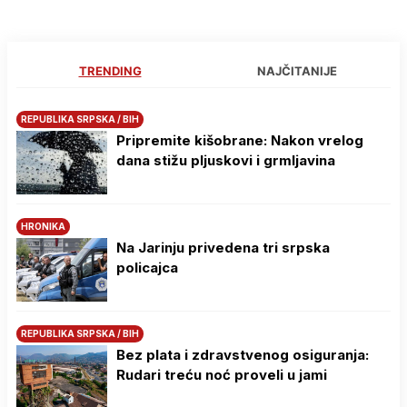
TRENDING
NAJČITANIJE
REPUBLIKA SRPSKA / BIH
Pripremite kišobrane: Nakon vrelog
dana stižu pljuskovi i grmljavina
HRONIKA
Na Јarinju privedena tri srpska
policajca
REPUBLIKA SRPSKA / BIH
Bez plata i zdravstvenog osiguranja:
Rudari treću noć proveli u jami