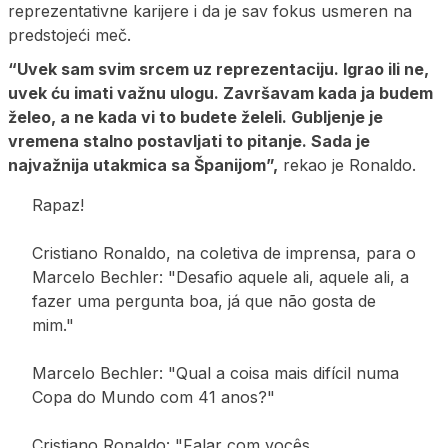
reprezentativne karijere i da je sav fokus usmeren na
predstojeći meč.
“Uvek sam svim srcem uz reprezentaciju. Igrao ili ne,
uvek ću imati važnu ulogu. Završavam kada ja budem
želeo, a ne kada vi to budete želeli. Gubljenje je
vremena stalno postavljati to pitanje. Sada je
najvažnija utakmica sa Španijom”,
rekao je Ronaldo.
Rapaz!
Cristiano Ronaldo, na coletiva de imprensa, para o
Marcelo Bechler: "Desafio aquele ali, aquele ali, a
fazer uma pergunta boa, já que não gosta de
mim."
Marcelo Bechler: "Qual a coisa mais difícil numa
Copa do Mundo com 41 anos?"
Cristiano Ronaldo: "Falar com vocês,…