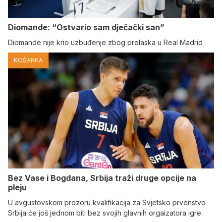
Diomande: “Ostvario sam dječački san”
Diomande nije krio uzbuđenje zbog prelaska u Real Madrid
KOŠARKA
Bez Vase i Bogdana, Srbija traži druge opcije na
pleju
U avgustovskom prozoru kvalifikacija za Svjetsko prvenstvo
Srbija će još jednom biti bez svojih glavnih orgaizatora igre.