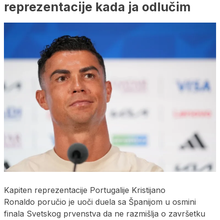
reprezentacije kada ja odlučim
Kapiten reprezentacije Portugalije Kristijano
Ronaldo poručio je uoči duela sa Španijom u osmini
finala Svetskog prvenstva da ne razmišlja o završetku