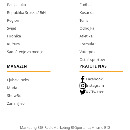
Banja Luka
Fudbal
Republika Srpska / BiH
Košarka
Region
Tenis
Svijet
Odbojka
Hronika
Atletika
Kultura
Formula 1
Saopštenje za medije
Vaterpolo
Ostali sportovi
MAGAZIN
PRATITE NAS
Facebook
Ljubav i seks
Instagram
Moda
X / Twitter
ShowBiz
Zanimljivo
Marketing BIG Radio
Marketing BIGportal.ba
Mi smo BIG