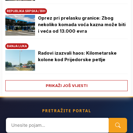
REPUBLIKA SRPSKA / BIH
Oprez pri prelasku granice: Zbog
nekoliko komada voća kazna može biti
i veća od 13.000 evra
BANJA LUKA
Radovi izazvali haos: Kilometarske
kolone kod Prijedorske petlje
PRIKAŽI JOŠ VIJESTI
PRETRAŽITE PORTAL
Search
for: