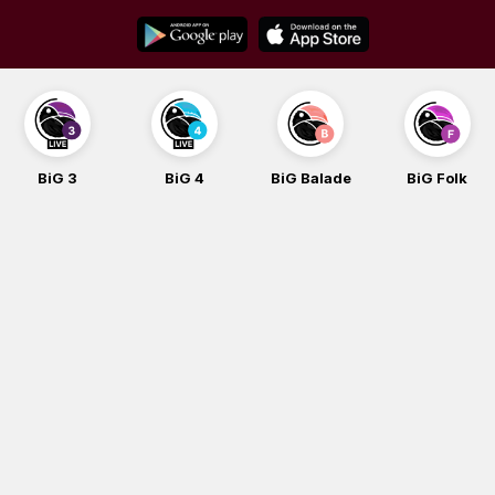
Skip
to
content
BiG 3
BiG 4
BiG Balade
BiG Folk