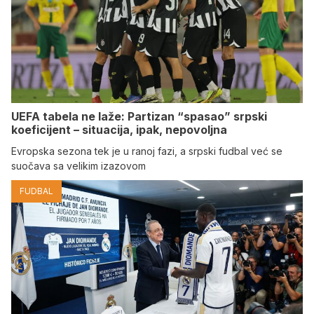
UEFA tabela ne laže: Partizan “spasao” srpski
koeficijent – situacija, ipak, nepovoljna
Evropska sezona tek je u ranoj fazi, a srpski fudbal već se
suočava sa velikim izazovom
FUDBAL