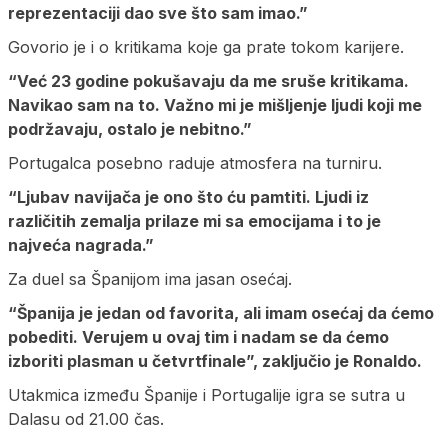
reprezentaciji dao sve što sam imao.”
Govorio je i o kritikama koje ga prate tokom karijere.
“Već 23 godine pokušavaju da me sruše kritikama.
Navikao sam na to. Važno mi je mišljenje ljudi koji me
podržavaju, ostalo je nebitno.”
Portugalca posebno raduje atmosfera na turniru.
“Ljubav navijača je ono što ću pamtiti. Ljudi iz
različitih zemalja prilaze mi sa emocijama i to je
najveća nagrada.”
Za duel sa Španijom ima jasan osećaj.
“Španija je jedan od favorita, ali imam osećaj da ćemo
pobediti. Verujem u ovaj tim i nadam se da ćemo
izboriti plasman u četvrtfinale”, zaključio je Ronaldo.
Utakmica između Španije i Portugalije igra se sutra u
Dalasu od 21.00 čas.