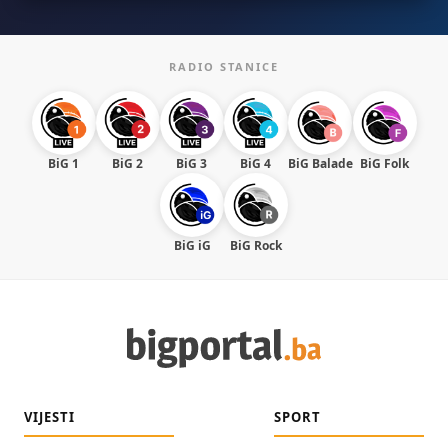
RADIO STANICE
BiG 1
BiG 2
BiG 3
BiG 4
BiG Balade
BiG Folk
BiG iG
BiG Rock
VIJESTI
SPORT