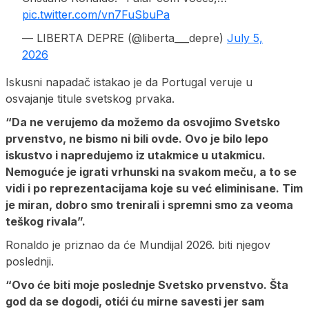
pic.twitter.com/vn7FuSbuPa
— LIBERTA DEPRE (@liberta___depre)
July 5,
2026
Iskusni napadač istakao je da Portugal veruje u
osvajanje titule svetskog prvaka.
“Da ne verujemo da možemo da osvojimo Svetsko
prvenstvo, ne bismo ni bili ovde. Ovo je bilo lepo
iskustvo i napredujemo iz utakmice u utakmicu.
Nemoguće je igrati vrhunski na svakom meču, a to se
vidi i po reprezentacijama koje su već eliminisane. Tim
je miran, dobro smo trenirali i spremni smo za veoma
teškog rivala”.
Ronaldo je priznao da će Mundijal 2026. biti njegov
poslednji.
“Ovo će biti moje poslednje Svetsko prvenstvo. Šta
god da se dogodi, otići ću mirne savesti jer sam