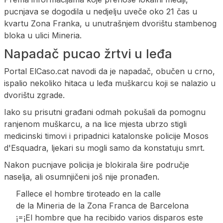
pucnjava se dogodila u nedjelju uveče oko 21 čas u
kvartu Zona Franka, u unutrašnjem dvorištu stambenog
bloka u ulici Mineria.
Napadač pucao žrtvi u leđa
Portal ElCaso.cat navodi da je napadač, obučen u crno,
ispalio nekoliko hitaca u leđa muškarcu koji se nalazio u
dvorištu zgrade.
Iako su prisutni građani odmah pokušali da pomognu
ranjenom muškarcu, a na lice mjesta ubrzo stigli
medicinski timovi i pripadnici katalonske policije Mosos
d'Esquadra, ljekari su mogli samo da konstatuju smrt.
Nakon pucnjave policija je blokirala šire područje
naselja, ali osumnjičeni još nije pronađen.
Fallece el hombre tiroteado en la calle
de la Mineria de la Zona Franca de Barcelona
¡=¡El hombre que ha recibido varios disparos este