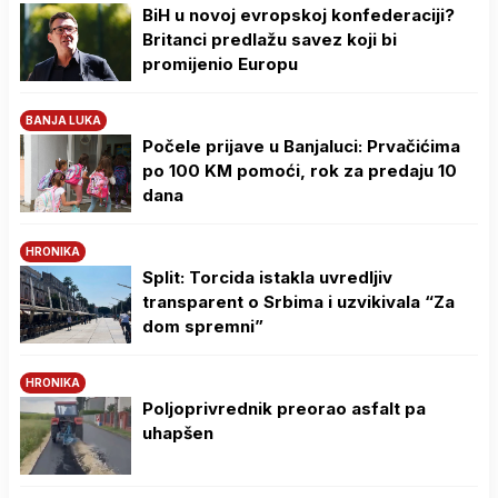
BiH u novoj evropskoj konfederaciji?
Britanci predlažu savez koji bi
promijenio Europu
BANJA LUKA
Počele prijave u Banjaluci: Prvačićima
po 100 KM pomoći, rok za predaju 10
dana
HRONIKA
Split: Torcida istakla uvredljiv
transparent o Srbima i uzvikivala “Za
dom spremni”
HRONIKA
Poljoprivrednik preorao asfalt pa
uhapšen