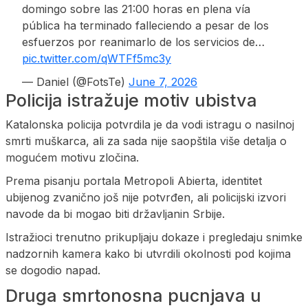
domingo sobre las 21:00 horas en plena vía
pública ha terminado falleciendo a pesar de los
esfuerzos por reanimarlo de los servicios de…
pic.twitter.com/qWTFf5mc3y
— Daniel (@FotsTe)
June 7, 2026
Policija istražuje motiv ubistva
Katalonska policija potvrdila je da vodi istragu o nasilnoj
smrti muškarca, ali za sada nije saopštila više detalja o
mogućem motivu zločina.
Prema pisanju portala Metropoli Abierta, identitet
ubijenog zvanično još nije potvrđen, ali policijski izvori
navode da bi mogao biti državljanin Srbije.
Istražioci trenutno prikupljaju dokaze i pregledaju snimke
nadzornih kamera kako bi utvrdili okolnosti pod kojima
se dogodio napad.
Druga smrtonosna pucnjava u