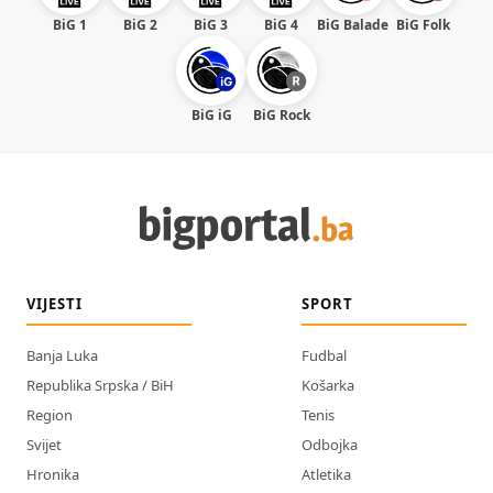
BiG 1
BiG 2
BiG 3
BiG 4
BiG Balade
BiG Folk
BiG iG
BiG Rock
VIJESTI
SPORT
Banja Luka
Fudbal
Republika Srpska / BiH
Košarka
Region
Tenis
Svijet
Odbojka
Hronika
Atletika