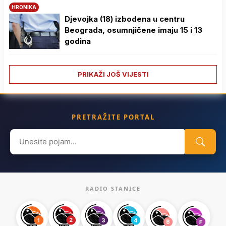
HRONIKA
Djevojka (18) izbodena u centru
Beograda, osumnjičene imaju 15 i 13
godina
PRIKAŽI JOŠ VIJESTI
PRETRAŽITE PORTAL
Search
for:
RADIO STANICE