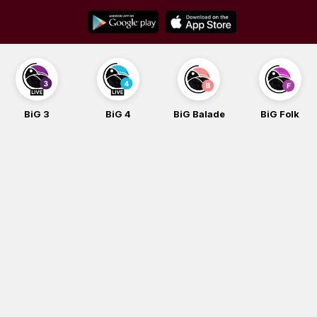
Skip
to
content
BiG 3
BiG 4
BiG Balade
BiG Folk