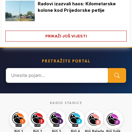
Radovi izazvali haos: Kilometarske
kolone kod Prijedorske petlje
PRIKAŽI JOŠ VIJESTI
PRETRAŽITE PORTAL
Search
for:
RADIO STANICE
BiG 1
BiG 2
BiG 3
BiG 4
BiG Balade
BiG Folk