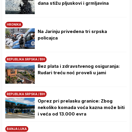
dana stižu pljuskovi i grmljavina
HRONIKA
Na Јarinju privedena tri srpska
policajca
REPUBLIKA SRPSKA / BIH
Bez plata i zdravstvenog osiguranja:
Rudari treću noć proveli u jami
REPUBLIKA SRPSKA / BIH
Oprez pri prelasku granice: Zbog
nekoliko komada voća kazna može biti
i veća od 13.000 evra
BANJA LUKA