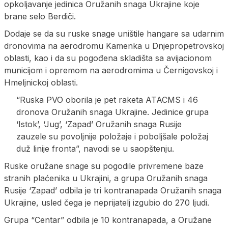
opkoljavanje jedinica Oružanih snaga Ukrajine koje
brane selo Berdiči.
Dodaje se da su ruske snage uništile hangare sa udarnim
dronovima na aerodromu Kamenka u Dnjepropetrovskoj
oblasti, kao i da su pogođena skladišta sa avijacionom
municijom i opremom na aerodromima u Černigovskoj i
Hmeljnickoj oblasti.
“Ruska PVO oborila je pet raketa ATACMS i 46
dronova Oružanih snaga Ukrajine. Jedinice grupa
‘Istok’, ‘Jug’, ‘Zapad’ Oružanih snaga Rusije
zauzele su povoljnije položaje i poboljšale položaj
duž linije fronta”, navodi se u saopštenju.
Ruske oružane snage su pogodile privremene baze
stranih plaćenika u Ukrajini, a grupa Oružanih snaga
Rusije ‘Zapad’ odbila je tri kontranapada Oružanih snaga
Ukrajine, usled čega je neprijatelj izgubio do 270 ljudi.
Grupa “Centar” odbila je 10 kontranapada, a Oružane