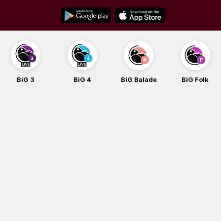
Skip
to
content
BiG 3
BiG 4
BiG Balade
BiG Folk