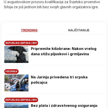
U avgustovskom prozoru kvalifikacija za Svjetsko prvenstvo
Srbija će još jednom biti bez svojih glavnih orgaizatora igre.
TRENDING
NAJČITANIJE
REPUBLIKA SRPSKA / BIH
Pripremite kišobrane: Nakon vrelog
dana stižu pljuskovi i grmljavina
HRONIKA
Na Јarinju privedena tri srpska
policajca
REPUBLIKA SRPSKA / BIH
Bez plata i zdravstvenog osiguranja: