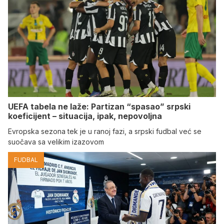
UEFA tabela ne laže: Partizan “spasao” srpski
koeficijent – situacija, ipak, nepovoljna
Evropska sezona tek je u ranoj fazi, a srpski fudbal već se
suočava sa velikim izazovom
FUDBAL