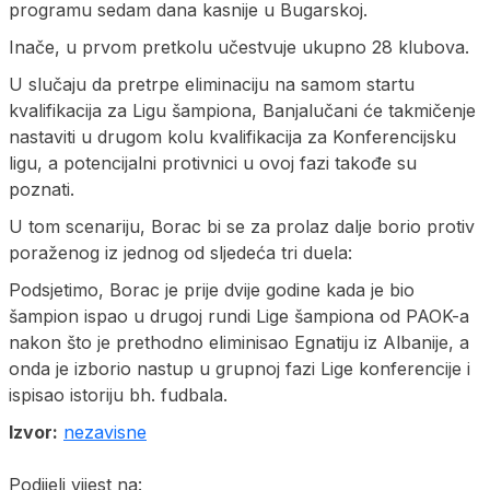
programu sedam dana kasnije u Bugarskoj.
Inače, u prvom pretkolu učestvuje ukupno 28 klubova.
U slučaju da pretrpe eliminaciju na samom startu
kvalifikacija za Ligu šampiona, Banjalučani će takmičenje
nastaviti u drugom kolu kvalifikacija za Konferencijsku
ligu, a potencijalni protivnici u ovoj fazi takođe su
poznati.
U tom scenariju, Borac bi se za prolaz dalje borio protiv
poraženog iz jednog od sljedeća tri duela:
Podsjetimo, Borac je prije dvije godine kada je bio
šampion ispao u drugoj rundi Lige šampiona od PAOK-a
nakon što je prethodno eliminisao Egnatiju iz Albanije, a
onda je izborio nastup u grupnoj fazi Lige konferencije i
ispisao istoriju bh. fudbala.
Izvor:
nezavisne
Podijeli vijest na: