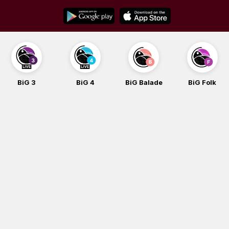
Skip
to
content
BiG 3
BiG 4
BiG Balade
BiG Folk