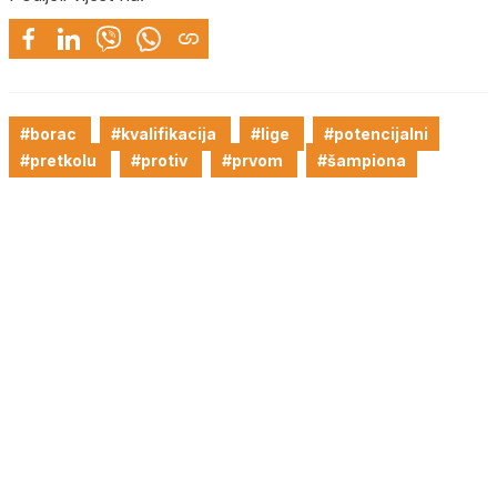
#borac
#kvalifikacija
#lige
#potencijalni
#pretkolu
#protiv
#prvom
#šampiona