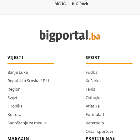
BiG iG
BiG Rock
VIJESTI
SPORT
Banja Luka
Fudbal
Republika Srpska / BiH
Košarka
Region
Tenis
Svijet
Odbojka
Hronika
Atletika
Kultura
Formula 1
Saopštenje za medije
Vaterpolo
Ostali sportovi
MAGAZIN
PRATITE NAS