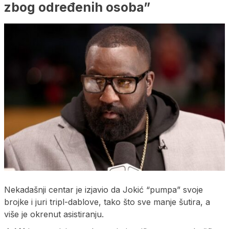
zbog određenih osoba”
Nekadašnji centar je izjavio da Jokić “pumpa” svoje
brojke i juri tripl-dablove, tako što sve manje šutira, a
više je okrenut asistiranju.