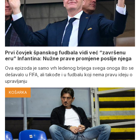
Prvi čovjek španskog fudbala vidi već “završenu
eru” Infantina: Nužne prave promjene poslije njega
Ova epizoda je samo vrh ledenog brijega svega onoga što se
dešavalo u FIFA, ali takođe i u fudbalu koji nema pravu ideju o
upravljanju
KOŠARKA