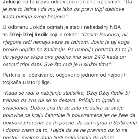
Jokić
je na tu izjavu odgovorio ironično uz osmeh: “
Da
je sve to istina i da mu je lako da pravi tripl dablove
kada pumpa svoje brojeve”
.
U odbranu Jokića odmah je stao i nekadašnji NBA
as
Džej-Džej Redik
koji je rekao:
“Cenim Perkinsa, ali
njegove reči nemaju veze sa istinom. Jokić je taj koga
brojke uopšte ne zanimaju. Pa najbolja potvrda za to je
da njegova ekipa ove godine ima skor 24:0 kada on
ostvari tripl dabl. Sve što radi je u službi tima”
.
Perkins je, očekivano, odgovorio jednom od najboljih
trojkaša u istoriji lige.
“Kada se radi o nabijanju statistike, Džej Džej Redik bi
trebalo da zna da se to dešava. Pričaju to igrači u
svlačionici. Dobro zna da se zato ne šutira sa svoje
polovine na kraju četvrtine ili poluvremena jer ne žele da
pokvare procente za tri poene. Ja sam igrao u Seltiksima
i dobro znam za to. Hajde da se ne pravimo da to ne
postoji, svakog dana ljudi pokušavaju da obore