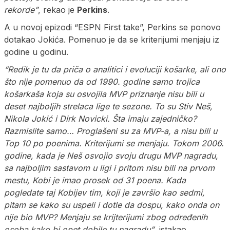
rekorde”
, rekao je
Perkins
.
A u novoj epizodi “ESPN First take”, Perkins se ponovo
dotakao Jokića. Pomenuo je da se kriterijumi menjaju iz
godine u godinu.
“Redik je tu da priča o analitici i evoluciji košarke, ali ono
što nije pomenuo da od 1990. godine samo trojica
košarkaša koja su osvojila MVP priznanje nisu bili u
deset najboljih strelaca lige te sezone. To su Stiv Neš,
Nikola Jokić i Dirk Novicki. Šta imaju zajedničko?
Razmislite samo… Proglašeni su za MVP-a, a nisu bili u
Top 10 po poenima. Kriterijumi se menjaju. Tokom 2006.
godine, kada je Neš osvojio svoju drugu MVP nagradu,
sa najboljim sastavom u ligi i pritom nisu bili na prvom
mestu, Kobi je imao prosek od 31 poena. Kada
pogledate taj Kobijev tim, koji je završio kao sedmi,
pitam se kako su uspeli i dotle da dospu, kako onda on
nije bio MVP? Menjaju se krijterijumi zbog određenih
osoba kako bi opet dobile tu nagradu”
, istakao