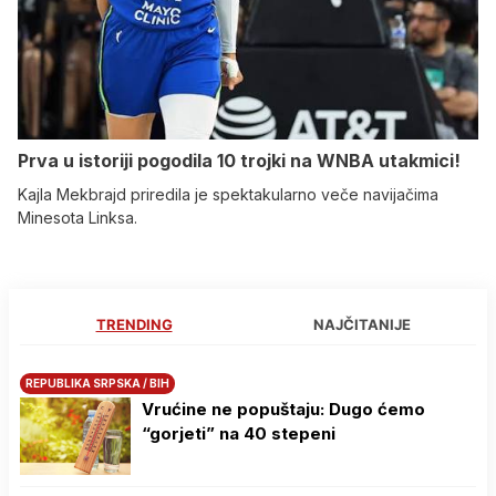
Prva u istoriji pogodila 10 trojki na WNBA utakmici!
Kajla Mekbrajd priredila je spektakularno veče navijačima
Minesota Linksa.
TRENDING
NAJČITANIJE
REPUBLIKA SRPSKA / BIH
Vrućine ne popuštaju: Dugo ćemo
“gorjeti” na 40 stepeni