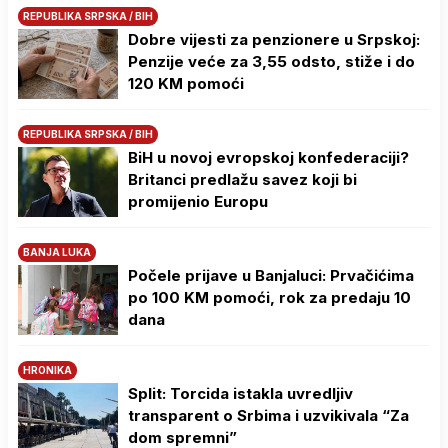
REPUBLIKA SRPSKA / BIH
Dobre vijesti za penzionere u Srpskoj:
Penzije veće za 3,55 odsto, stiže i do
120 KM pomoći
REPUBLIKA SRPSKA / BIH
BiH u novoj evropskoj konfederaciji?
Britanci predlažu savez koji bi
promijenio Europu
BANJA LUKA
Počele prijave u Banjaluci: Prvačićima
po 100 KM pomoći, rok za predaju 10
dana
HRONIKA
Split: Torcida istakla uvredljiv
transparent o Srbima i uzvikivala “Za
dom spremni”