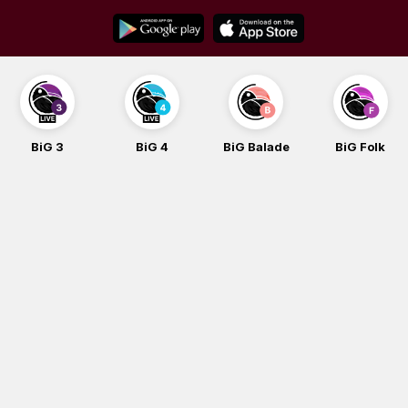
Skip
to
content
BiG 4
BiG Balade
BiG Folk
BiG iG