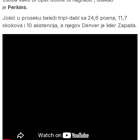
je
Perkins
.
Jokić u proseku beleži tripl-dabl sa 24,6 poena, 11,7
skokova i 10 asistencija, a njegov Denver je lider Zapada.