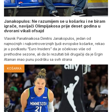
Janakopulos: Ne razumijem se u košarku i ne biram
igrače, navijači Olimpijakosa prije deset godina u
dvorani vikali ofsajd
Vlasnik Panatinaikosa Dimitris Janakopulos, jedan od
najmoćnijih i najkontroverznijih ljudi evropske košarke, rekao
je u podkastu “Euro Insiders” da je očekivao više od
prethodne sezone, ali da bi rezultati bili drugačiji da je Ergin
Ataman imao punu podršku sa svih strana
KOŠARKA