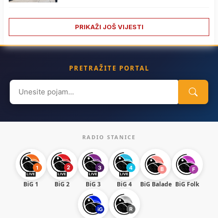
PRIKAŽI JOŠ VIJESTI
PRETRAŽITE PORTAL
Search
for:
RADIO STANICE
BiG 1
BiG 2
BiG 3
BiG 4
BiG Balade
BiG Folk