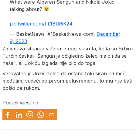
What were Alperen Sengun and Nikola Jokic
talking about?
pic.twitter.com/FL1BD6iK24
— BasketNews (@BasketNews_com)
December
9, 2023
Zanimljiva situacija viđena je uoči susreta, kada su Srbin i
Turčin ćaskali, Šengun je očigledno želeo malo i da se
našali, ali Jokiću izgleda nije bilo do toga.
Verovatno je Jokić želeo da ostane fokusiran na meč,
međutim, sudeći po prvom poluvremenu, to mu nije baš
pošlo za rukom.
Podijeli vijest na: