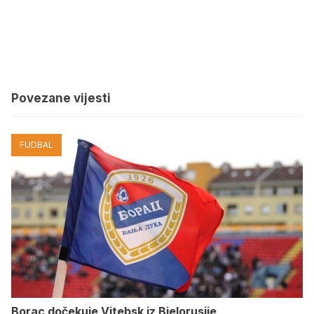
Povezane vijesti
FUDBAL
Borac dočekuje Vitebsk iz Bjelorusije