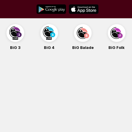
Skip
to
content
BiG 4
BiG Balade
BiG Folk
BiG iG