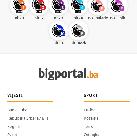
BiG 1
BiG 2
BiG 3
BiG 4
BiG Balade
BiG Folk
BiG iG
BiG Rock
VIJESTI
SPORT
Banja Luka
Fudbal
Republika Srpska / BiH
Košarka
Region
Tenis
Svijet
Odbojka