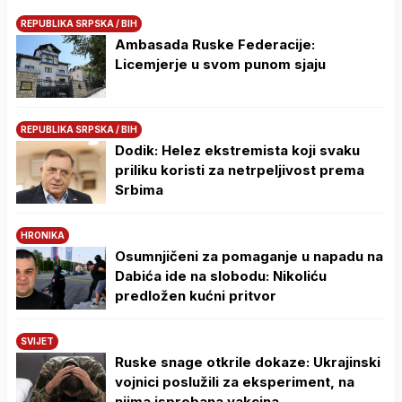
REPUBLIKA SRPSKA / BIH
Ambasada Ruske Federacije:
Licemjerje u svom punom sjaju
REPUBLIKA SRPSKA / BIH
Dodik: Helez ekstremista koji svaku
priliku koristi za netrpeljivost prema
Srbima
HRONIKA
Osumnjičeni za pomaganje u napadu na
Dabića ide na slobodu: Nikoliću
predložen kućni pritvor
SVIJET
Ruske snage otkrile dokaze: Ukrajinski
vojnici poslužili za eksperiment, na
njima isprobana vakcina