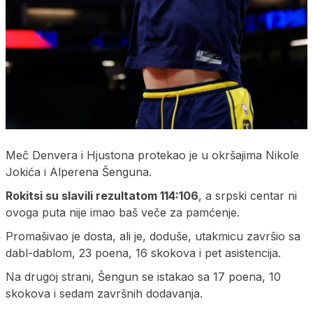
Meč Denvera i Hjustona protekao je u okršajima Nikole
Jokića i Alperena Šenguna.
Rokitsi su slavili rezultatom 114:106
, a srpski centar ni
ovoga puta nije imao baš veče za pamćenje.
Promašivao je dosta, ali je, doduše, utakmicu završio sa
dabl-dablom, 23 poena, 16 skokova i pet asistencija.
Na drugoj strani, Šengun se istakao sa 17 poena, 10
skokova i sedam završnih dodavanja.