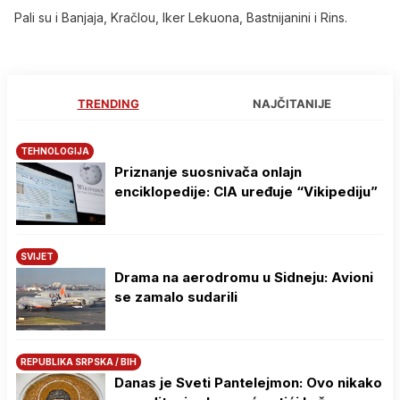
Pali su i Banjaja, Kračlou, Iker Lekuona, Bastnijanini i Rins.
TRENDING
NAJČITANIJE
TEHNOLOGIJA
Priznanje suosnivača onlajn
enciklopedije: CIA uređuje “Vikipediju”
SVIJET
Drama na aerodromu u Sidneju: Avioni
se zamalo sudarili
REPUBLIKA SRPSKA / BIH
Danas je Sveti Pantelejmon: Ovo nikako