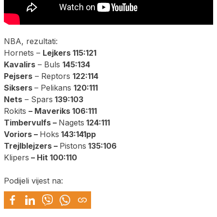
NBA, rezultati:
Hornets –
Lejkers 115:121
Kavalirs
– Buls
145:134
Pejsers
– Reptors
122:114
Siksers
– Pelikans
120:111
Nets
– Spars
139:103
Rokits
– Maveriks 106:111
Timbervulfs –
Nagets
124:111
Voriors –
Hoks
143:141pp
Trejlblejzers –
Pistons
135:106
Klipers
– Hit 100:110
Podijeli vijest na: