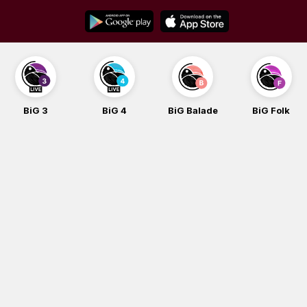
Skip
to
content
G 3
BiG 4
BiG Balade
BiG Folk
B