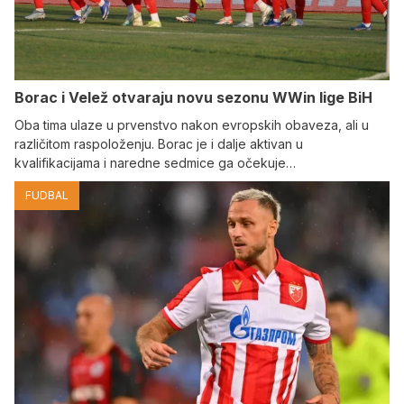
Borac i Velež otvaraju novu sezonu WWin lige BiH
Oba tima ulaze u prvenstvo nakon evropskih obaveza, ali u
različitom raspoloženju. Borac je i dalje aktivan u
kvalifikacijama i naredne sedmice ga očekuje…
FUDBAL