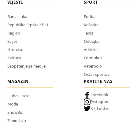
VIJESTI
SPORT
Banja Luka
Fudbal
Republika Srpska / BiH
Košarka
Region
Tenis
Svijet
Odbojka
Hronika
Atletika
Kultura
Formula 1
Saopštenje za medije
Vaterpolo
Ostali sportovi
MAGAZIN
PRATITE NAS
Facebook
Ljubav i seks
Instagram
Moda
X / Twitter
ShowBiz
Zanimljivo