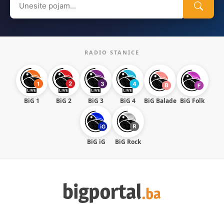
for:
RADIO STANICE
BiG 1
BiG 2
BiG 3
BiG 4
BiG Balade
BiG Folk
BiG iG
BiG Rock