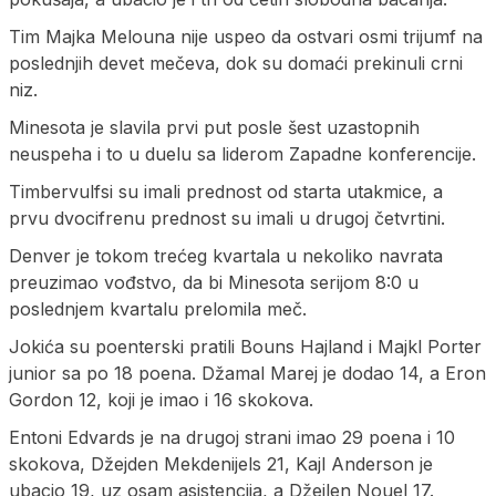
Tim Majka Melouna nije uspeo da ostvari osmi trijumf na
poslednjih devet mečeva, dok su domaći prekinuli crni
niz.
Minesota je slavila prvi put posle šest uzastopnih
neuspeha i to u duelu sa liderom Zapadne konferencije.
Timbervulfsi su imali prednost od starta utakmice, a
prvu dvocifrenu prednost su imali u drugoj četvrtini.
Denver je tokom trećeg kvartala u nekoliko navrata
preuzimao vođstvo, da bi Minesota serijom 8:0 u
poslednjem kvartalu prelomila meč.
Jokića su poenterski pratili Bouns Hajland i Majkl Porter
junior sa po 18 poena. Džamal Marej je dodao 14, a Eron
Gordon 12, koji je imao i 16 skokova.
Entoni Edvards je na drugoj strani imao 29 poena i 10
skokova, Džejden Mekdenijels 21, Kajl Anderson je
ubacio 19, uz osam asistencija, a Džejlen Nouel 17.