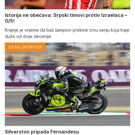
Istorija ne obećava: Srpski timovi protiv Izraelaca –
0/5!
Krajnje je vrijeme da baš šampion prekine crnu seriju koja traje
duže od dvije decenije
OSTALI SPORTOVI
Silverston pripada Fernandesu