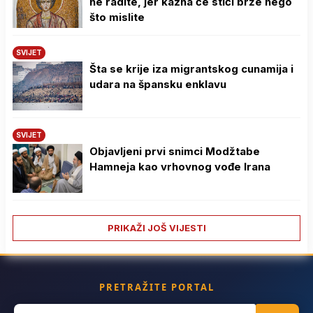
ne radite, jer kazna će stići brže nego
što mislite
SVIJET
Šta se krije iza migrantskog cunamija i
udara na špansku enklavu
SVIJET
Objavljeni prvi snimci Modžtabe
Hamneja kao vrhovnog vođe Irana
PRIKAŽI JOŠ VIJESTI
PRETRAŽITE PORTAL
Search