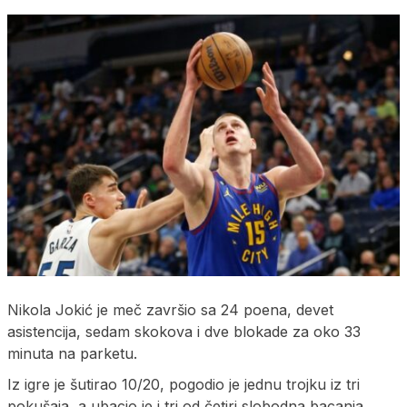
Nikola Jokić je meč završio sa 24 poena, devet
asistencija, sedam skokova i dve blokade za oko 33
minuta na parketu.
Iz igre je šutirao 10/20, pogodio je jednu trojku iz tri
pokušaja, a ubacio je i tri od četiri slobodna bacanja.