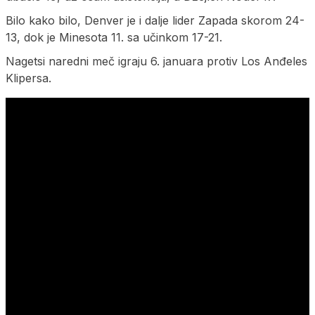
Bilo kako bilo, Denver je i dalje lider Zapada skorom 24-
13, dok je Minesota 11. sa učinkom 17-21.
Nagetsi naredni meč igraju 6. januara protiv Los Anđeles
Klipersa.