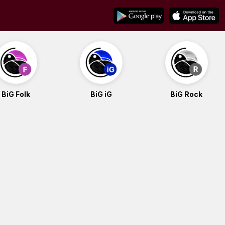
BiG Folk
BiG iG
BiG Rock