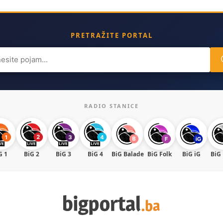
PRETRAŽITE PORTAL
ch
RADIO STANICE
G 1
BiG 2
BiG 3
BiG 4
BiG Balade
BiG Folk
BiG iG
BiG