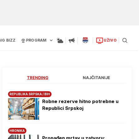
BIG BIZZ
PROGRAM
UŽIVO
TRENDING
NAJČITANIJE
REPUBLIKA SRPSKA / BIH
Robne rezerve hitno potrebne u
Republici Srpskoj
HRONIKA
Pronađen mrtav u zatvoru: