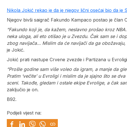
Nikola Jokić rekao je da je njegov lični osećaj bio da je 
Njegov bivši saigrač Fakundo Kampaco postao je član
“Fakundo koji je, da kažem, neslavno prošao kroz NBA
neka uloga, ali eto otišao je u Zvezdu. Čak sam se i dop
zbog navijača… Mislim da će navijači da ga obožavaju, bo
je Jokić.
Jokić prati nastupe Crvene zvezde i Partizana u Evroligi
“Prošle godine sam više voleo da igram, a manje da gle
Pratim ‘večite’ u Evroligi i mislim da je sjajno što se d
sceni. Takođe, gledam i ostale ekipe Evrolige, a čak 
zaključio je on.
B92.
Podijeli vijest na: