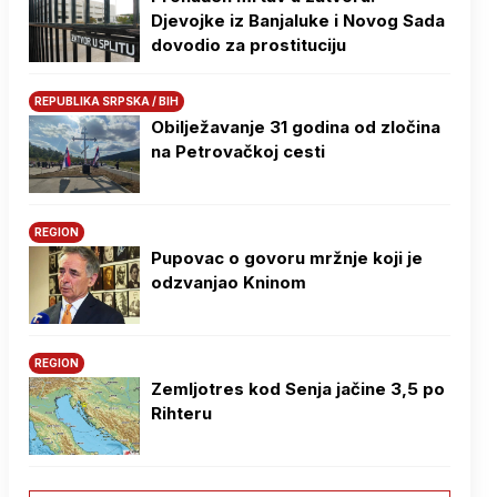
Djevojke iz Banjaluke i Novog Sada
dovodio za prostituciju
REPUBLIKA SRPSKA / BIH
Obilježavanje 31 godina od zločina
na Petrovačkoj cesti
REGION
Pupovac o govoru mržnje koji je
odzvanjao Kninom
REGION
Zemljotres kod Senja jačine 3,5 po
Rihteru