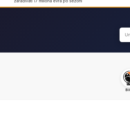
zarađivati 17 miliona evra po sezoni
Sear
for:
Bi