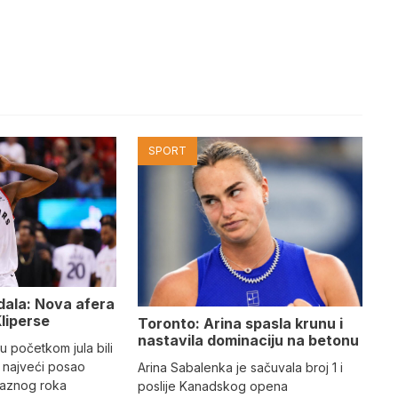
SPORT
ala: Nova afera
Kliperse
Toronto: Arina spasla krunu i
nastavila dominaciju na betonu
u početkom jula bili
 najveći posao
Arina Sabalenka je sačuvala broj 1 i
laznog roka
poslije Kanadskog opena