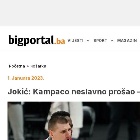
VIJESTI
SPORT
MAGAZIN
Početna
»
Košarka
1. Januara 2023.
Jokić: Kampaco neslavno prošao –