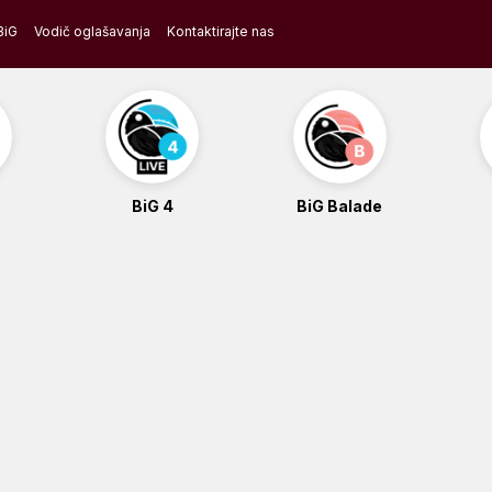
BiG
Vodič oglašavanja
Kontaktirajte nas
BiG 4
BiG Balade