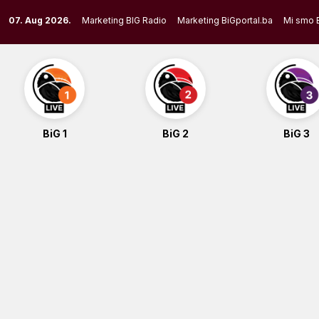
Skip
07. Aug 2026.
Marketing BIG Radio
Marketing BiGportal.ba
Mi smo 
to
content
BiG 1
BiG 2
BiG 3