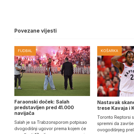
Povezane vijesti
FUDBAL
KOŠARKA
Faraonski doček: Salah
Nastavak skand
predstavljen pred 41.000
trese Kavaja i 
navijača
Toronto Reptorsi s
Salah je sa Trabzonsporom potpisao
spremni da završe
dvogodišnji ugovor prema kojem će
ovogodišnjeg pre