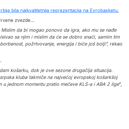
Srbija bila najkvalitetnija reprezentacija na Evrobasketu.
 Crvene zvezde…
. Mislim da bi mogao ponovo da igra, ako mu se nađe
isivao sa njim i mislim da će se dobro snaći, samim tim
rbenost, požrtvovanje, energija i biće još bolji”,
rekao
.
dam košarku, dok je ove sezone drugačija situacija.
va srpska kluba takmiče na najvećoj evropskoj košarkšoj
sam u jednom momentu pratio mečeve KLS-a i ABA 2 lige
“,